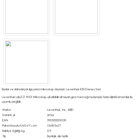
Bunlar ve daha birçok ilgi çekici mikroskop slaytı için:
Levenhuk K50 Deney Seti
.
Levenhuk LabZZ M101 Mikroskop, çıkarılabilir olmayan göz merceği nedeniyle harici dijital kameralar ile
uyumlu değildir.
Marka
Levenhuk, Inc., ABD
Garanti, yıl
ömür
EAN
5905555010311
Paket boyutu (UxGxY), cm
13x18.5x27
Nakliye Ağırlığı, kg
0.9
Tip
biyolojik, ışık/optik