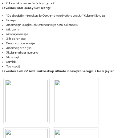
Kullanım kılavuzu ve ömür boyu garanti
Levenhuk K50 Deney Seti içeriği:
“Cezbedici bir mikroskop. ile Görünmeyen diyarlar a yolculuk” Kullanım Kılavuzu
Forseps
Artemia için kuluçka kabı (artemia veya tuzlu su karidesi)
Mikrotom
Maya içeren şişe
Zift içeren şişe
Deniz tuzu içeren şişe
Artemia içeren şişe
5 kullanıma hazır numune
5 boş slayt
Damlalık
Toz kapağı
Levenhuk LabZZ M101 mikroskop altında inceleyebileceğiniz bazı şeyler: