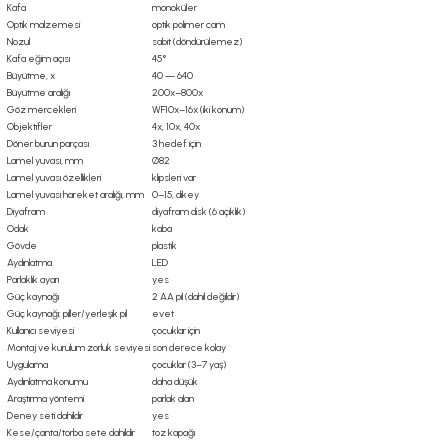
Kafa
monoküler
Optik malzemesi
optik polimer cam
Nozul
sabit (döndürülemez)
Kafa eğim açısı
45°
Büyütme, x
40 — 640
Büyütme aralığı
200x–800x
Göz mercekleri
WF10x–16x (iki konum)
Objektifler
4x, 10x, 40x
Döner burun parçası
3 hedef için
Lamel yuvası, mm
Ø82
Lamel yuvası özellikleri
klipsleri var
Lamel yuvası hareket aralığı, mm
0–15, dikey
Diyafram
diyafram disk (6 açıklık)
Odak
kaba
Gövde
plastik
Aydınlatma
LED
Parlaklık ayarı
yes
Güç kaynağı
2 AA pil (dahil değildir)
Güç kaynağı: piller/yerleşik pil
evet
Kullanıcı seviyesi
çocuklar için
Montaj ve kurulum zorluk seviyesi
son derece kolay
Uygulama
çocuklar (3–7 yaş)
Aydınlatma konumu
daha düşük
Araştırma yöntemi
parlak alan
Deney seti dahildir
yes
Kese/çanta/torba sete dahildir
toz kapağı