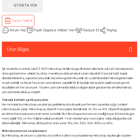
STOKTA YOK
Toptan Teklif Al
Yorum Yaz
Fiyatı Düşünce Haber Ver
Tavsiye Et
Paylaş
Ürün Bilgisi
Şık tasarımlı Levenhuk LabZZ M101 mikroskop, bir bilim kurgu filminden alınmış bir yüksek teknoloji ürünü
cihaz görünümüne sahiptir; bu cihaz, meraklı çocuklar için ideal seçim olacaktır! Genç bir kaşif, kapalı
alandaki bitkilerin iç yapısını inceleyebilir, böcekleri gözlemleyebilir, bir su damlasındaki mikroorganizmaları
tespit edebilir ve birçok heyecan verici aktivite yapabilir! Kit, ilk biyolojik deneylerin yapılması için gerek
duyulabilecek her şeyi içerir. Tasarım, aynı zamanda oldukça olağan dışı bir görünümde olmakla kalmaz,
aynı zamanda oldukça caziptir!
Yüksek kaliteli optik parçalar
Her ne kadar bu mikroskop çocuklar için geliştirilmiş olsa da optik performans açısından çoğu 'yetişkin'
mikroskopu ile yarışır. Mikroskop üç objektif merceği ile donatılmıştır. 4x, 10x ve 40x. Objektifi değiştirmek
için döner burun parçasını çevirmeniz yeterlidir. Bu mikroskopun benzersiz özelliği kayar, iki konumlu göz
merceğidir (10x ve 16x). Kullanımı oldukça rahattır. Ve iki standart göz merceğine sahip olduğundan çok
daha kullanışlıdır. Mikroskop, altı büyütme oranı sunar: 40x, 64x, 100x, 160x, 400x ve 640x.
Mikrokozmosun incelenmesi
Bu mikroskop, akvaryum su damlası, ince bitki kesitleri veya hazırlanmış mikroskop slaytları gibi saydam