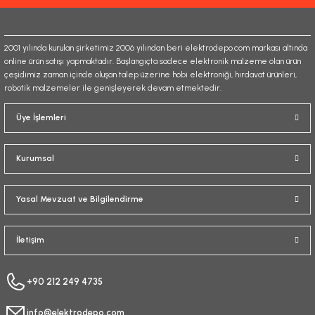
Bu ürüne benzer farklı alternatifler olmalı.
2001 yılında kurulan şirketimiz 2006 yılından beri elektrodepo.com markası altında
online ürün satışı yapmaktadır. Başlangıçta sadece elektronik malzeme olan ürün
çeşidimiz zaman içinde oluşan talep üzerine hobi elektroniği, hırdavat ürünleri,
robotik malzemeler ile genişleyerek devam etmektedir.
Gönder
Üye İşlemleri
Kurumsal
Yasal Mevzuat ve Bilgilendirme
İletişim
+90 212 249 4735
info@elektrodepo.com