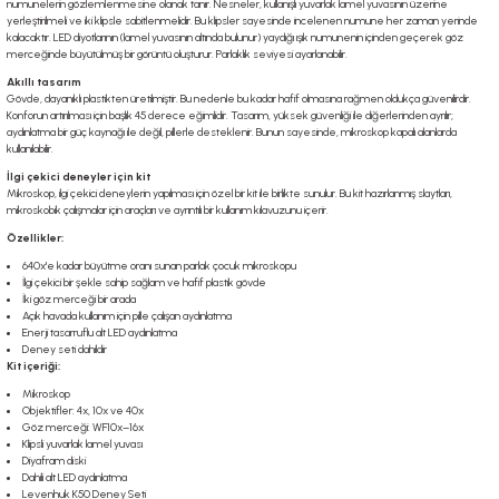
numunelerin gözlemlenmesine olanak tanır. Nesneler, kullanışlı yuvarlak lamel yuvasının üzerine
yerleştirilmeli ve iki klipsle sabitlenmelidir. Bu klipsler sayesinde incelenen numune her zaman yerinde
kalacaktır. LED diyotlarının (lamel yuvasının altında bulunur) yaydığı ışık numunenin içinden geçerek göz
merceğinde büyütülmüş bir görüntü oluşturur. Parlaklık seviyesi ayarlanabilir.
Akıllı tasarım
Gövde, dayanıklı plastikten üretilmiştir. Bu nedenle bu kadar hafif olmasına rağmen oldukça güvenilirdir.
Konforun artırılması için başlık 45 derece eğimlidir. Tasarım, yüksek güvenliği ile diğerlerinden ayrılır;
aydınlatma bir güç kaynağı ile değil, pillerle desteklenir. Bunun sayesinde, mikroskop kapalı alanlarda
kullanılabilir.
İlgi çekici deneyler için kit
Mikroskop, ilgi çekici deneylerin yapılması için özel bir kit ile birlikte sunulur. Bu kit hazırlanmış slaytları,
mikroskobik çalışmalar için araçları ve ayrıntılı bir kullanım kılavuzunu içerir.
Özellikler:
640x'e kadar büyütme oranı sunan parlak çocuk mikroskopu
İlgi çekici bir şekle sahip sağlam ve hafif plastik gövde
İki göz merceği bir arada
Açık havada kullanım için pille çalışan aydınlatma
Enerji tasarruflu alt LED aydınlatma
Deney seti dahildir
Kit içeriği:
Mikroskop
Objektifler: 4x, 10x ve 40x
Göz merceği: WF10x–16x
Klipsli yuvarlak lamel yuvası
Diyafram diski
Dahili alt LED aydınlatma
Levenhuk K50 Deney Seti