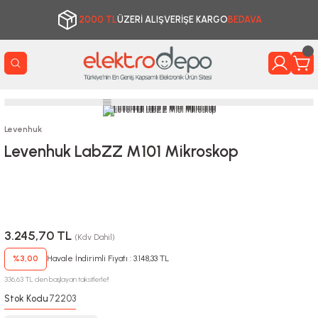
2000 TL
ÜZERİ ALIŞVERİŞE KARGO
BEDAVA
Levenhuk
Levenhuk LabZZ M101 Mikroskop
3.245,70 TL
(Kdv Dahil)
%3,00
Havale İndirimli Fiyatı : 3.148,33 TL
336,63 TL den başlayan taksitlerle!!
Stok Kodu
72203
: