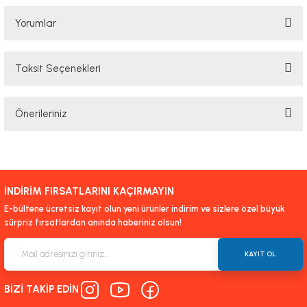
Yorumlar
Taksit Seçenekleri
Bu ürüne ilk yorumu siz yapın!
Önerileriniz
Yorum Yaz
Bu ürünün fiyat bilgisi, resim, ürün açıklamalarında ve diğer konularda
yetersiz gördüğünüz noktaları öneri formunu kullanarak tarafımıza
iletebilirsiniz.
İNDİRİM FIRSATLARINI KAÇIRMAYIN
Görüş ve önerileriniz için teşekkür ederiz.
E-bültene ücretsiz kayıt olun yeni ürünler indirim ve sizlere özel büyük
sürpriz fırsatlardan anında haberiniz olsun!
Ürün resmi kalitesiz, bozuk veya görüntülenemiyor.
Ürün açıklamasında eksik bilgiler bulunuyor.
KAYIT OL
Ürün bilgilerinde hatalar bulunuyor.
BİZİ TAKİP EDİN
Ürün fiyatı diğer sitelerden daha pahalı.