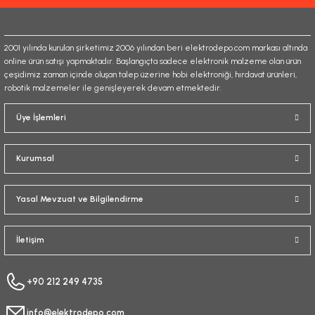
Bu ürüne benzer farklı alternatifler olmalı.
2001 yılında kurulan şirketimiz 2006 yılından beri elektrodepo.com markası altında
online ürün satışı yapmaktadır. Başlangıçta sadece elektronik malzeme olan ürün
çeşidimiz zaman içinde oluşan talep üzerine hobi elektroniği, hırdavat ürünleri,
robotik malzemeler ile genişleyerek devam etmektedir.
Gönder
Üye İşlemleri
Kurumsal
Yasal Mevzuat ve Bilgilendirme
İletişim
+90 212 249 4735
info@elektrodepo.com