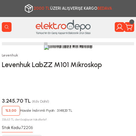
2000 TL
ÜZERİ ALIŞVERİŞE KARGO
BEDAVA
Levenhuk
Levenhuk LabZZ M101 Mikroskop
3.245,70 TL
(Kdv Dahil)
%3,00
Havale İndirimli Fiyatı : 3.148,33 TL
336,63 TL den başlayan taksitlerle!!
Stok Kodu
72206
: