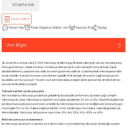
STOKTA YOK
Toptan Teklif Al
Yorum Yaz
Fiyatı Düşünce Haber Ver
Tavsiye Et
Paylaş
Ürün Bilgisi
Şık tasarımlı Levenhuk LabZZ M101 mikroskop, bir bilim kurgu filminden alınmış bir yüksek teknoloji ürünü
cihaz görünümüne sahiptir; bu cihaz, meraklı çocuklar için ideal seçim olacaktır! Genç bir kaşif, kapalı
alandaki bitkilerin iç yapısını inceleyebilir, böcekleri gözlemleyebilir, bir su damlasındaki mikroorganizmaları
tespit edebilir ve birçok heyecan verici aktivite yapabilir! Kit, ilk biyolojik deneylerin yapılması için gerek
duyulabilecek her şeyi içerir. Tasarım, aynı zamanda oldukça olağan dışı bir görünümde olmakla kalmaz,
aynı zamanda oldukça caziptir!
Yüksek kaliteli optik parçalar
Her ne kadar bu mikroskop çocuklar için geliştirilmiş olsa da optik performans açısından çoğu 'yetişkin'
mikroskopu ile yarışır. Mikroskop üç objektif merceği ile donatılmıştır. 4x, 10x ve 40x. Objektifi değiştirmek
için döner burun parçasını çevirmeniz yeterlidir. Bu mikroskopun benzersiz özelliği kayar, iki konumlu göz
merceğidir (10x ve 16x). Kullanımı oldukça rahattır. Ve iki standart göz merceğine sahip olduğundan çok
daha kullanışlıdır. Mikroskop, altı büyütme oranı sunar: 40x, 64x, 100x, 160x, 400x ve 640x.
Mikrokozmosun incelenmesi
Bu mikroskop, akvaryum su damlası, ince bitki kesitleri veya hazırlanmış mikroskop slaytları gibi saydam