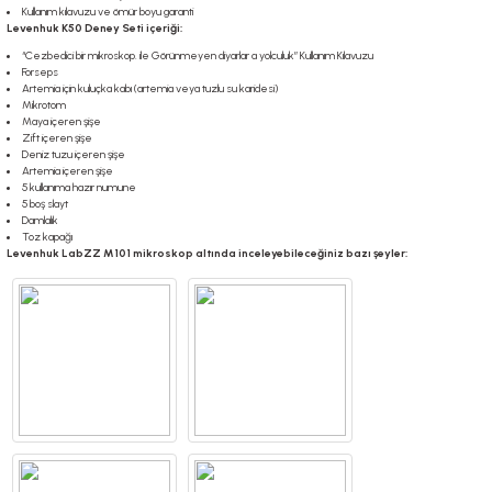
Kullanım kılavuzu ve ömür boyu garanti
Levenhuk K50 Deney Seti içeriği:
“Cezbedici bir mikroskop. ile Görünmeyen diyarlar a yolculuk” Kullanım Kılavuzu
Forseps
Artemia için kuluçka kabı (artemia veya tuzlu su karidesi)
Mikrotom
Maya içeren şişe
Zift içeren şişe
Deniz tuzu içeren şişe
Artemia içeren şişe
5 kullanıma hazır numune
5 boş slayt
Damlalık
Toz kapağı
Levenhuk LabZZ M101 mikroskop altında inceleyebileceğiniz bazı şeyler: