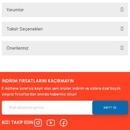
Yorumlar
Taksit Seçenekleri
Bu ürüne ilk yorumu siz yapın!
Önerileriniz
Yorum Yaz
Bu ürünün fiyat bilgisi, resim, ürün açıklamalarında ve diğer konularda
yetersiz gördüğünüz noktaları öneri formunu kullanarak tarafımıza
iletebilirsiniz.
İNDİRİM FIRSATLARINI KAÇIRMAYIN
Görüş ve önerileriniz için teşekkür ederiz.
E-bültene ücretsiz kayıt olun yeni ürünler indirim ve sizlere özel büyük
sürpriz fırsatlardan anında haberiniz olsun!
Ürün resmi kalitesiz, bozuk veya görüntülenemiyor.
Ürün açıklamasında eksik bilgiler bulunuyor.
KAYIT OL
Ürün bilgilerinde hatalar bulunuyor.
BİZİ TAKİP EDİN
Ürün fiyatı diğer sitelerden daha pahalı.