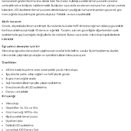
numunelerin gözlemlenmesine olanak tanır. Nesneler, kullanışlı yuvarlak lamel yuvasının üzerine
yerleştirilmeli ve iki klipsle sabitlenmelidir. Bu klipsler sayesinde incelenen numune her zaman yerinde
kalacaktır. LED diyotlarının (lamel yuvasının altında bulunur) yaydığı ışık numunenin içinden geçerek göz
merceğinde büyütülmüş bir görüntü oluşturur. Parlaklık seviyesi ayarlanabilir.
Akıllı tasarım
Gövde, dayanıklı plastikten üretilmiştir. Bu nedenle bu kadar hafif olmasına rağmen oldukça güvenilirdir.
Konforun artırılması için başlık 45 derece eğimlidir. Tasarım, yüksek güvenliği ile diğerlerinden ayrılır;
aydınlatma bir güç kaynağı ile değil, pillerle desteklenir. Bunun sayesinde, mikroskop kapalı alanlarda
kullanılabilir.
İlgi çekici deneyler için kit
Mikroskop, ilgi çekici deneylerin yapılması için özel bir kit ile birlikte sunulur. Bu kit hazırlanmış slaytları,
mikroskobik çalışmalar için araçları ve ayrıntılı bir kullanım kılavuzunu içerir.
Özellikler:
640x'e kadar büyütme oranı sunan parlak çocuk mikroskopu
İlgi çekici bir şekle sahip sağlam ve hafif plastik gövde
İki göz merceği bir arada
Açık havada kullanım için pille çalışan aydınlatma
Enerji tasarruflu alt LED aydınlatma
Deney seti dahildir
Kit içeriği:
Mikroskop
Objektifler: 4x, 10x ve 40x
Göz merceği: WF10x–16x
Klipsli yuvarlak lamel yuvası
Diyafram diski
Dahili alt LED aydınlatma
Levenhuk K50 Deney Seti