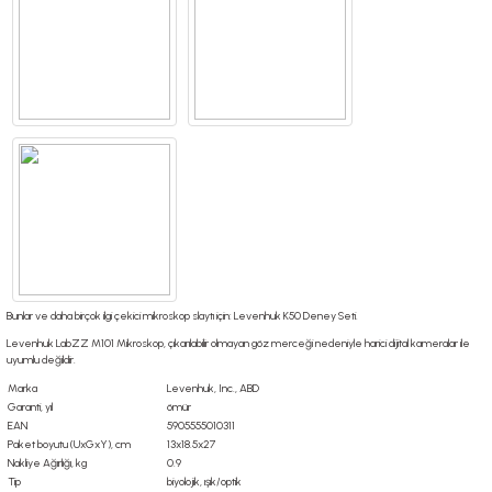
Bunlar ve daha birçok ilgi çekici mikroskop slaytı için:
Levenhuk K50 Deney Seti
.
Levenhuk LabZZ M101 Mikroskop, çıkarılabilir olmayan göz merceği nedeniyle harici dijital kameralar ile
uyumlu değildir.
Marka
Levenhuk, Inc., ABD
Garanti, yıl
ömür
EAN
5905555010311
Paket boyutu (UxGxY), cm
13x18.5x27
Nakliye Ağırlığı, kg
0.9
Tip
biyolojik, ışık/optik