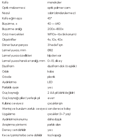
Kafa
monoküler
Optik malzemesi
optik polimer cam
Nozul
sabit (döndürülemez)
Kafa eğim açısı
45°
Büyütme, x
40 — 640
Büyütme aralığı
200x–800x
Göz mercekleri
WF10x–16x (iki konum)
Objektifler
4x, 10x, 40x
Döner burun parçası
3 hedef için
Lamel yuvası, mm
Ø82
Lamel yuvası özellikleri
klipsleri var
Lamel yuvası hareket aralığı, mm
0–15, dikey
Diyafram
diyafram disk (6 açıklık)
Odak
kaba
Gövde
plastik
Aydınlatma
LED
Parlaklık ayarı
yes
Güç kaynağı
2 AA pil (dahil değildir)
Güç kaynağı: piller/yerleşik pil
evet
Kullanıcı seviyesi
çocuklar için
Montaj ve kurulum zorluk seviyesi
son derece kolay
Uygulama
çocuklar (3–7 yaş)
Aydınlatma konumu
daha düşük
Araştırma yöntemi
parlak alan
Deney seti dahildir
yes
Kese/çanta/torba sete dahildir
toz kapağı