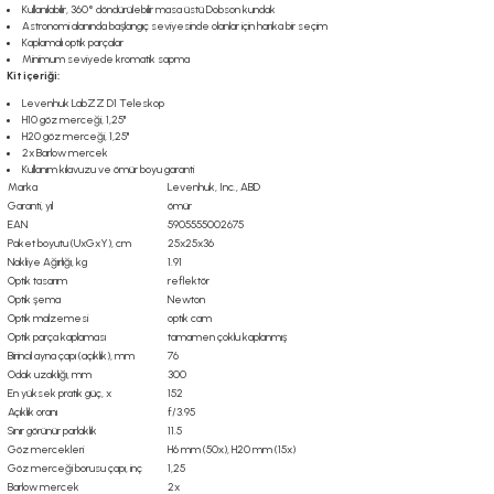
Kullanılabilir, 360° döndürülebilir masa üstü Dobson kundak
Astronomi alanında başlangıç seviyesinde olanlar için harika bir seçim
Kaplamalı optik parçalar
Minimum seviyede kromatik sapma
Kit içeriği:
Levenhuk LabZZ D1 Teleskop
H10 göz merceği, 1,25"
H20 göz merceği, 1,25"
2x Barlow mercek
Kullanım kılavuzu ve ömür boyu garanti
Marka
Levenhuk, Inc., ABD
Garanti, yıl
ömür
EAN
5905555002675
Paket boyutu (UxGxY), cm
25x25x36
Nakliye Ağırlığı, kg
1.91
Optik tasarım
reflektör
Optik şema
Newton
Optik malzemesi
optik cam
Optik parça kaplaması
tamamen çoklu kaplanmış
Birincil ayna çapı (açıklık), mm
76
Odak uzaklığı, mm
300
En yüksek pratik güç, x
152
Açıklık oranı
f/3.95
Sınır görünür parlaklık
11.5
Göz mercekleri
H6 mm (50х), H20 mm (15x)
Göz merceği borusu çapı, inç
1,25
Barlow mercek
2x