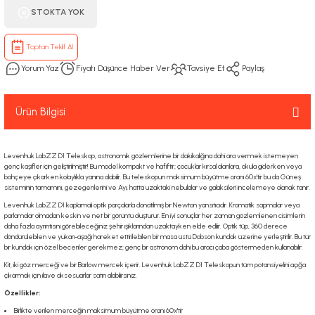
STOKTA YOK
Toptan Teklif Al
Yorum Yaz
Fiyatı Düşünce Haber Ver
Tavsiye Et
Paylaş
Ürün Bilgisi
Levenhuk LabZZ D1 Teleskop, astronomik gözlemlerine bir dakikalığına dahi ara vermek istemeyen
genç kaşifler için geliştirilmiştir! Bu model kompakt ve hafiftir; çocuklar kırsal alanlara, okula giderken veya
bahçeye çıkarken kolaylıkla yanına alabilir. Bu teleskopun maksimum büyütme oranı 60x'tir bu da Güneş
sisteminin tamamını, gezegenlerini ve Ayı, hatta uzaktaki nebulalar ve galaksileri incelemeye olanak tanır.
Levenhuk LabZZ D1 kaplamalı optik parçalarla donatılmış bir Newton yansıtıcıdır. Kromatik sapmalar veya
parlamalar olmadan keskin ve net bir görüntü oluşturur. En iyi sonuçlar her zaman gözlemlenen cisimlerin
daha fazla ayrıntısını görebileceğiniz şehir ışıklarından uzaktayken elde edilir. Optik tüp, 360 derece
döndürülebilen ve yukarı-aşağı hareket ettirilebilen bir masa üstü Dobson kundak üzerine yerleştirilir. Bu tür
bir kundak için özel beceriler gerekmez; genç bir astronom dahi bu aracı çaba göstermeden kullanabilir.
Kit, iki göz merceği ve bir Barlow mercek içerir. Levenhuk LabZZ D1 Teleskopun tüm potansiyelini açığa
çıkarmak için ilave aksesuarlar satın alabilirsiniz.
Özellikler:
Birlikte verilen merceğin maksimum büyütme oranı 60x'tir