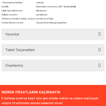
Teleskop kumandası
manuel
Kundak
Dobsonian, masa üstü, 360° döndürülebilir
Optik tüp malzemesi
alüminyum
Kullanıcı seviyesi
çocuklar için
Montaj ve kurulum zorluk seviyesi
son derece kolay
Gözlemlenen nesne
Güneş Sisteminin gezegenleri
Yorumlar
Taksit Seçenekleri
Bu ürüne ilk yorumu siz yapın!
Önerileriniz
Yorum Yaz
Bu ürünün fiyat bilgisi, resim, ürün açıklamalarında ve diğer konularda
yetersiz gördüğünüz noktaları öneri formunu kullanarak tarafımıza
iletebilirsiniz.
İNDİRİM FIRSATLARINI KAÇIRMAYIN
Görüş ve önerileriniz için teşekkür ederiz.
E-bültene ücretsiz kayıt olun yeni ürünler indirim ve sizlere özel büyük
sürpriz fırsatlardan anında haberiniz olsun!