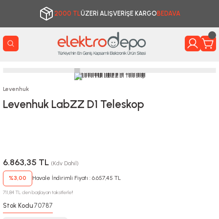
2000 TL
ÜZERİ ALIŞVERİŞE KARGO
BEDAVA
Levenhuk
Levenhuk LabZZ D1 Teleskop
6.863,35 TL
(Kdv Dahil)
%3,00
Havale İndirimli Fiyatı : 6.657,45 TL
711,84 TL den başlayan taksitlerle!!
Stok Kodu
70787
: