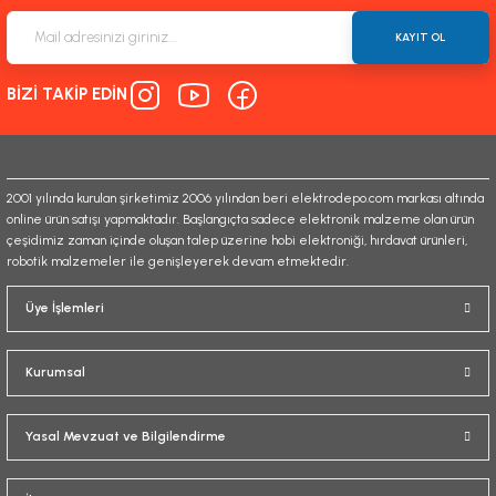
Ürün resmi kalitesiz, bozuk veya görüntülenemiyor.
Ürün açıklamasında eksik bilgiler bulunuyor.
KAYIT OL
Ürün bilgilerinde hatalar bulunuyor.
BİZİ TAKİP EDİN
Ürün fiyatı diğer sitelerden daha pahalı.
Bu ürüne benzer farklı alternatifler olmalı.
2001 yılında kurulan şirketimiz 2006 yılından beri elektrodepo.com markası altında
online ürün satışı yapmaktadır. Başlangıçta sadece elektronik malzeme olan ürün
çeşidimiz zaman içinde oluşan talep üzerine hobi elektroniği, hırdavat ürünleri,
robotik malzemeler ile genişleyerek devam etmektedir.
Gönder
Üye İşlemleri
Kurumsal
Yasal Mevzuat ve Bilgilendirme