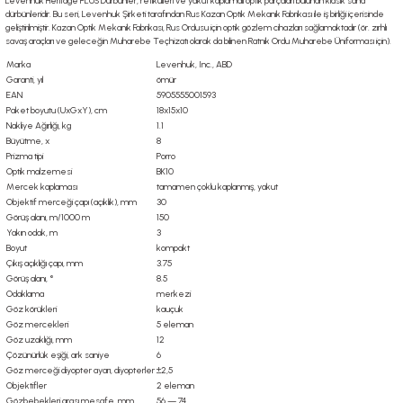
Levenhuk Heritage PLUS Dürbünler, retikülleri ve yakut kaplamalı optik parçaları bulunan klasik saha
dürbünleridir. Bu seri, Levenhuk Şirketi tarafından Rus Kazan Optik Mekanik Fabrikası ile iş birliği içerisinde
geliştirilmiştir. Kazan Optik Mekanik Fabrikası, Rus Ordusu için optik gözlem cihazları sağlamaktadır (ör. zırhlı
savaş araçları ve geleceğin Muharebe Teçhizatı olarak da bilinen Ratnik Ordu Muharebe Üniforması için).
Marka
Levenhuk, Inc., ABD
Garanti, yıl
ömür
EAN
5905555001593
Paket boyutu (UxGxY), cm
18x15x10
Nakliye Ağırlığı, kg
1.1
Büyütme, x
8
Prizma tipi
Porro
Optik malzemesi
BK10
Mercek kaplaması
tamamen çoklu kaplanmış, yakut
Objektif merceği çapı (açıklık), mm
30
Görüş alanı, m/1000 m
150
Yakın odak, m
3
Boyut
kompakt
Çıkış açıklığı çapı, mm
3.75
Görüş alanı, °
8.5
Odaklama
merkezi
Göz körükleri
kauçuk
Göz mercekleri
5 eleman
Göz uzaklığı, mm
12
Çözünürlük eşiği, ark saniye
6
Göz merceği diyopter ayarı, diyopterler
±2,5
Objektifler
2 eleman
Gözbebekleri arası mesafe, mm
56 — 74