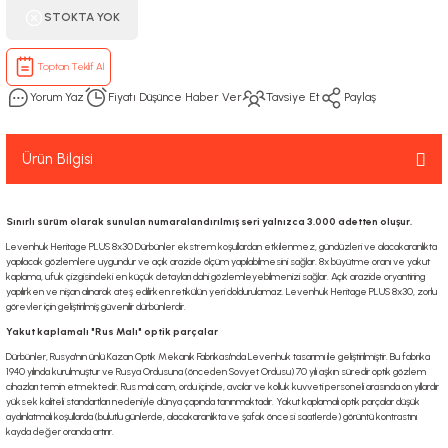
STOKTA YOK
Toptan Teklif Al
Yorum Yaz
Fiyatı Düşünce Haber Ver
Tavsiye Et
Paylaş
Ürün Bilgisi
Sınırlı sürüm olarak sunulan numaralandırılmış seri yalnızca 3.000 adetten oluşur.
Levenhuk Heritage PLUS 8x30 Dürbünler ekstrem koşullardan etkilenmez, gündüzleri ve alacakaranlıkta
yapılacak gözlemlere uygundur ve açık arazide ölçüm yapılabilmesini sağlar. 8x büyütme oranı ve yakut
kaplama, ufuk çizgisindeki en küçük detayları dahi gözlemleyebilmenizi sağlar. Açık arazide oryantiring
yapılırken ve nişan alınarak ateş edilirken retikülün yeri doldurulamaz. Levenhuk Heritage PLUS 8x30, zorlu
görevler için geliştirilmiş güvenilir dürbünlerdir.
Yakut kaplamalı "Rus Malı" optik parçalar
Dürbünler, Rusya'nın ünlü Kazan Optik Mekanik Fabrikası'nda Levenhuk tasarımı ile geliştirilmiştir. Bu fabrika
1940 yılında kurulmuştur ve Rusya Ordusuna (önceden Sovyet Ordusu) 70 yılı aşkın süredir optik gözlem
cihazları temin etmektedir. Rus malı cam, ordu içinde, avcılar ve kolluk kuvveti personeli arasında on yıllardır
yüksek kaliteli standartları nedeniyle dünya çapında tanınmaktadır. Yakut kaplamalı optik parçalar düşük
aydınlatmalı koşullarda (bulutlu günlerde, alacakaranlıkta ve şafak öncesi saatlerde) görüntü kontrastını
kayda değer oranda artırır.