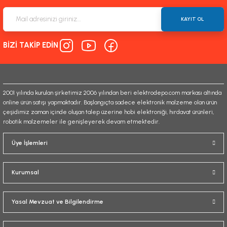
Ürün resmi kalitesiz, bozuk veya görüntülenemiyor.
Ürün açıklamasında eksik bilgiler bulunuyor.
KAYIT OL
Ürün bilgilerinde hatalar bulunuyor.
BİZİ TAKİP EDİN
Ürün fiyatı diğer sitelerden daha pahalı.
Bu ürüne benzer farklı alternatifler olmalı.
2001 yılında kurulan şirketimiz 2006 yılından beri elektrodepo.com markası altında
online ürün satışı yapmaktadır. Başlangıçta sadece elektronik malzeme olan ürün
çeşidimiz zaman içinde oluşan talep üzerine hobi elektroniği, hırdavat ürünleri,
robotik malzemeler ile genişleyerek devam etmektedir.
Gönder
Üye İşlemleri
Kurumsal
Yasal Mevzuat ve Bilgilendirme