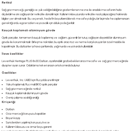
Retikül
Sağ göz merceği, genişliği ve yüksekliğini bildiğiniz gözlemlenen nesne ile aradaki mesafenin hızla
ölçülebilmesini sağlayan bir retikül ile donatılmıştır. Kullanım kılavuzunda retikül ile nasıl çalışacağınız hakkında
bilgiler yer almaktadır. Bu seçenek, hedefin boyutlarını bilerek mesafeyi doğru bir biçimde hesaplamanızın
gerektiği ordu egzersizleri veya avcılık için oldukça değerlidir.
Kauçuk kaplamalı alüminyum gövde
Optik parçalar, tamamen kauçuk kaplanmış ve sağlam, güvenilir bir tutuş sağlayan dayanıklı bir alüminyum
gövde ile korunmaktadır. Birleşme noktaları, bu optik aracı toz ve neme karşı koruyan bir özel madde ile
kapatılmıştır. Bu dürbünler iyi hava şartlarında, yağmurda veya karda kullanılabilir.
İlave özellikler
Levenhuk Heritage PLUS 8x30 Dürbün, ayarlanabilir gözbebekleri arası mesafe ve sağ göz merceğinde
diyopter ayarı sunar. Odaklama tekeri aracın orta kısmında bulunur.
Özellikler:
Levenhuk, Inc. (ABD) için Rusya'da üretilmiştir
Yakut kaplamalı, Rus malı BK10 optik parçalar
Sağ göz merceğinde retikül
Kauçuk kaplamalı alüminyum gövde
Geniş çalışma sıcaklığı aralığı
Kit içeriği:
Dürbün
Göz merceği koruyucu kapakları
Boyun kayışı
Suni deriden yapılmış koruyucu kese
Kullanım kılavuzu ve ömür boyu garanti