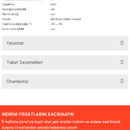
Uygulama
turist
Üçayağa uyarlanabilir
yok
Ölçme ölçeği
yes
Gövde
alüminyum alaşım, kauçuk
Çalışma sıcaklığı aralığı, °C
-40 — 50
Kese sete dahildir
yes
Yorumlar
Taksit Seçenekleri
Bu ürüne ilk yorumu siz yapın!
Önerileriniz
Yorum Yaz
Bu ürünün fiyat bilgisi, resim, ürün açıklamalarında ve diğer konularda
yetersiz gördüğünüz noktaları öneri formunu kullanarak tarafımıza
iletebilirsiniz.
İNDİRİM FIRSATLARINI KAÇIRMAYIN
Görüş ve önerileriniz için teşekkür ederiz.
E-bültene ücretsiz kayıt olun yeni ürünler indirim ve sizlere özel büyük
sürpriz fırsatlardan anında haberiniz olsun!