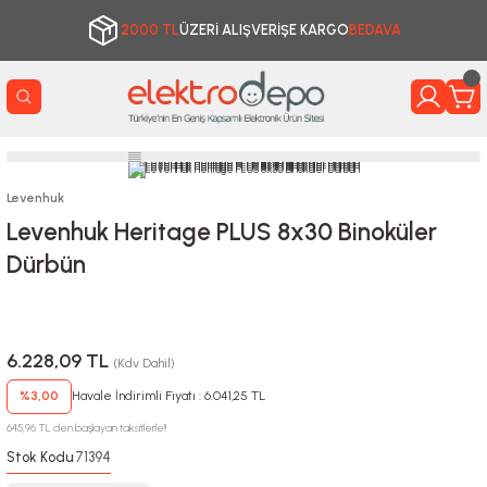
2000 TL
ÜZERİ ALIŞVERİŞE KARGO
BEDAVA
Levenhuk
Levenhuk Heritage PLUS 8x30 Binoküler
Dürbün
6.228,09 TL
(Kdv Dahil)
%3,00
Havale İndirimli Fiyatı : 6.041,25 TL
645,96 TL den başlayan taksitlerle!!
Stok Kodu
71394
: