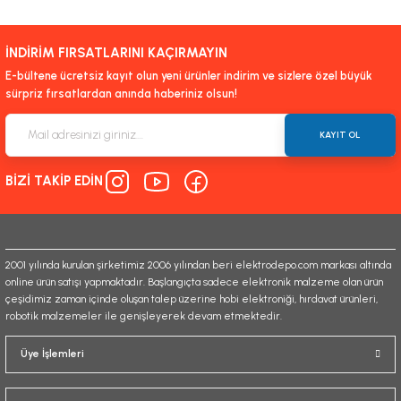
Bu ürünün fiyat bilgisi, resim, ürün açıklamalarında ve diğer konularda
yetersiz gördüğünüz noktaları öneri formunu kullanarak tarafımıza
iletebilirsiniz.
İNDİRİM FIRSATLARINI KAÇIRMAYIN
Görüş ve önerileriniz için teşekkür ederiz.
E-bültene ücretsiz kayıt olun yeni ürünler indirim ve sizlere özel büyük
sürpriz fırsatlardan anında haberiniz olsun!
Ürün resmi kalitesiz, bozuk veya görüntülenemiyor.
Ürün açıklamasında eksik bilgiler bulunuyor.
KAYIT OL
Ürün bilgilerinde hatalar bulunuyor.
BİZİ TAKİP EDİN
Ürün fiyatı diğer sitelerden daha pahalı.
Bu ürüne benzer farklı alternatifler olmalı.
2001 yılında kurulan şirketimiz 2006 yılından beri elektrodepo.com markası altında
online ürün satışı yapmaktadır. Başlangıçta sadece elektronik malzeme olan ürün
çeşidimiz zaman içinde oluşan talep üzerine hobi elektroniği, hırdavat ürünleri,
robotik malzemeler ile genişleyerek devam etmektedir.
Gönder
Üye İşlemleri