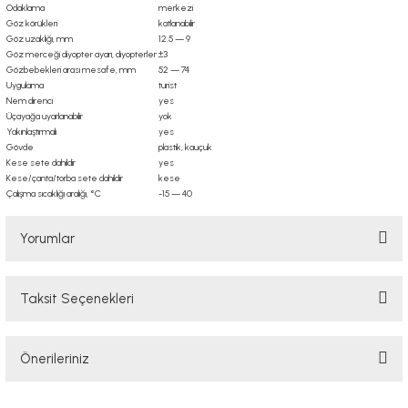
Odaklama
merkezi
Göz körükleri
katlanabilir
Göz uzaklığı, mm
12.5 — 9
Göz merceği diyopter ayarı, diyopterler
±3
Gözbebekleri arası mesafe, mm
52 — 74
Uygulama
turist
Nem direnci
yes
Üçayağa uyarlanabilir
yok
Yakınlaştırmalı
yes
Gövde
plastik, kauçuk
Kese sete dahildir
yes
Kese/çanta/torba sete dahildir
kese
Çalışma sıcaklığı aralığı, °C
-15 — 40
Yorumlar
Taksit Seçenekleri
Bu ürüne ilk yorumu siz yapın!
Önerileriniz
Yorum Yaz