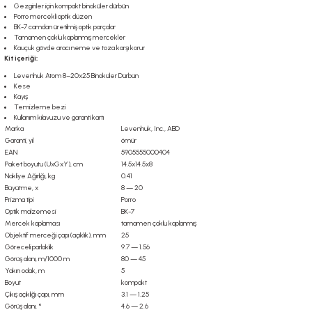
Gezginler için kompakt binoküler dürbün
Porro mercekli optik düzen
BK-7 camdan üretilmiş optik parçalar
Tamamen çoklu kaplanmış mercekler
Kauçuk gövde aracı neme ve toza karşı korur
Kit içeriği:
Levenhuk Atom 8–20x25 Binoküler Dürbün
Kese
Kayış
Temizleme bezi
Kullanım kılavuzu ve garanti kartı
Marka
Levenhuk, Inc., ABD
Garanti, yıl
ömür
EAN
5905555000404
Paket boyutu (UxGxY), cm
14.5x14.5x8
Nakliye Ağırlığı, kg
0.41
Büyütme, x
8 — 20
Prizma tipi
Porro
Optik malzemesi
BK-7
Mercek kaplaması
tamamen çoklu kaplanmış
Objektif merceği çapı (açıklık), mm
25
Göreceli parlaklık
9.7 — 1.56
Görüş alanı, m/1000 m
80 — 45
Yakın odak, m
5
Boyut
kompakt
Çıkış açıklığı çapı, mm
3.1 — 1.25
Görüş alanı, °
4.6 — 2.6