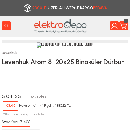
2000 TL
ÜZERİ ALIŞVERİŞE KARGO
BEDAVA
Levenhuk
Levenhuk Atom 8–20x25 Binoküler Dürbün
5.031,25 TL
(Kdv Dahil)
%3,00
Havale İndirimli Fiyatı : 4.880,32 TL
521,82 TL den başlayan taksitlerle!!
Stok Kodu
71405
: