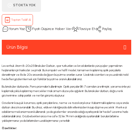
STOKTA YOK
Toptan Teklif Al
Yorum Yaz
Fiyatı Düşünce Haber Ver
Tavsiye Et
Paylaş
Ürün Bilgisi
Levenhuk Atom 8–20x25 Binoküler Dürbün, spor tutkunları ve kırsal alanlarda yürüyüşler yapmaktan
hoşlananlar için harika bir seçimdir. Bu kompakt ve hafif model, tamamen kaplanmış optik parçalarla
donatılmıştır ve 8x ile 20x arasında değişen büyütme oranları sunar. Uzaktaki cisimleri veya uzaktaki tekil
hedefleri gözlemlemek için farklı bir büyütme oranı kullanabilirsiniz.
Bu binoküler dürbünde, Porro prizmalar kullanılmıştır. Optik parçalar BK-7 camdan üretilmiştir; yansıma önleyici
kaplamalı çoklu kaplanmış mercekler maksimum düzeyde ışığı iletir. Bu binoküler dürbün, doğru renk
gösterimine sahip parlak ve net bir görüntü oluşturur.
Gövdenin kauçuk koruması, optik parçaları kire, neme ve toza karşı korur. Kabartmalı kaplama sayesinde
dürbün sıkıca kavranabilir. Bu cihaz, eldiven taktığınızda dahi ellerinizden kayıp düşmeyecektir. Merkezi
odaklama mekanizmasını kullanarak ya da gözlemler sırasında odağı ayarlayarak bir hedef üzerine hızla
odaklanabilirsiniz. Gözbebekleri arası mesafe 52 ile 74 mm aralığında ayarlanabilir: boruları birbirine
yaklaştırmanız ya da birbirinden uzaklaştırmanız yeterlidir.
Özellikler: