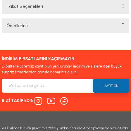
Taksit Seçenekleri
Bu ürüne ilk yorumu siz yapın!
Önerileriniz
Yorum Yaz
Bu ürünün fiyat bilgisi, resim, ürün açıklamalarında ve diğer konularda
yetersiz gördüğünüz noktaları öneri formunu kullanarak tarafımıza
iletebilirsiniz.
İNDİRİM FIRSATLARINI KAÇIRMAYIN
Görüş ve önerileriniz için teşekkür ederiz.
E-bültene ücretsiz kayıt olun yeni ürünler indirim ve sizlere özel büyük
sürpriz fırsatlardan anında haberiniz olsun!
Ürün resmi kalitesiz, bozuk veya görüntülenemiyor.
Ürün açıklamasında eksik bilgiler bulunuyor.
KAYIT OL
Ürün bilgilerinde hatalar bulunuyor.
BİZİ TAKİP EDİN
Ürün fiyatı diğer sitelerden daha pahalı.
Bu ürüne benzer farklı alternatifler olmalı.
2001 yılında kurulan şirketimiz 2006 yılından beri elektrodepo.com markası altında