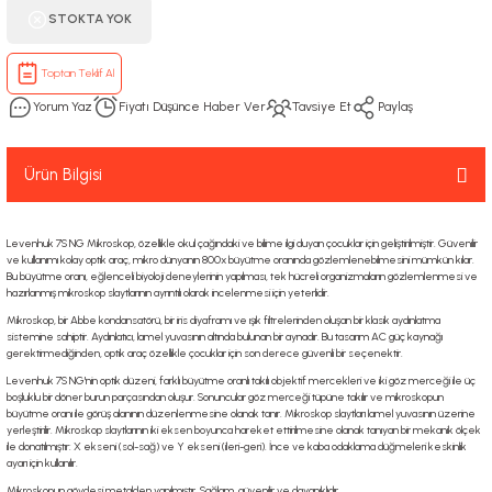
STOKTA YOK
Toptan Teklif Al
Yorum Yaz
Fiyatı Düşünce Haber Ver
Tavsiye Et
Paylaş
Ürün Bilgisi
Levenhuk 7S NG Mikroskop, özellikle okul çağındaki ve bilime ilgi duyan çocuklar için geliştirilmiştir. Güvenilir
ve kullanımı kolay optik araç, mikro dünyanın 800x büyütme oranında gözlemlenebilmesini mümkün kılar.
Bu büyütme oranı, eğlenceli biyoloji deneylerinin yapılması, tek hücreli organizmaların gözlemlenmesi ve
hazırlanmış mikroskop slaytlarının ayrıntılı olarak incelenmesi için yeterlidir.
Mikroskop, bir Abbe kondansatörü, bir iris diyaframı ve ışık filtrelerinden oluşan bir klasik aydınlatma
sistemine sahiptir. Aydınlatıcı, lamel yuvasının altında bulunan bir aynadır. Bu tasarım AC güç kaynağı
gerektirmediğinden, optik araç özellikle çocuklar için son derece güvenli bir seçenektir.
Levenhuk 7S NG'nin optik düzeni, farklı büyütme oranlı takılı objektif mercekleri ve iki göz merceği ile üç
boşluklu bir döner burun parçasından oluşur. Sonuncular göz merceği tüpüne takılır ve mikroskopun
büyütme oranı ile görüş alanının düzenlenmesine olanak tanır. Mikroskop slaytları lamel yuvasının üzerine
yerleştirilir. Mikroskop slaytlarının iki eksen boyunca hareket ettirilmesine olanak tanıyan bir mekanik ölçek
ile donatılmıştır: X ekseni (sol-sağ) ve Y ekseni (ileri-geri). İnce ve kaba odaklama düğmeleri keskinlik
ayarı için kullanılır.
Mikroskopun gövdesi metalden yapılmıştır. Sağlam, güvenilir ve dayanıklıdır.