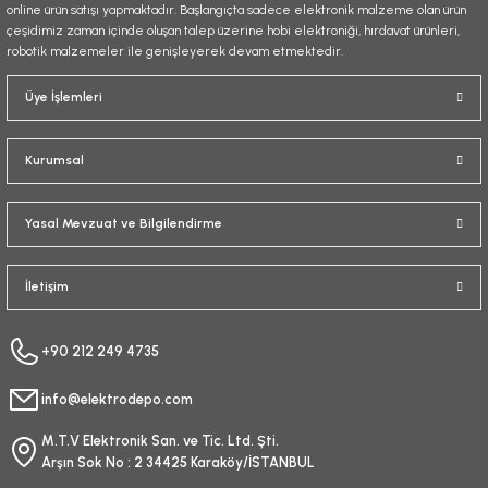
online ürün satışı yapmaktadır. Başlangıçta sadece elektronik malzeme olan ürün
çeşidimiz zaman içinde oluşan talep üzerine hobi elektroniği, hırdavat ürünleri,
robotik malzemeler ile genişleyerek devam etmektedir.
Gönder
Üye İşlemleri
Kurumsal
Yasal Mevzuat ve Bilgilendirme
İletişim
+90 212 249 4735
info@elektrodepo.com
M.T.V Elektronik San. ve Tic. Ltd. Şti.
Arşın Sok No : 2 34425 Karaköy/İSTANBUL