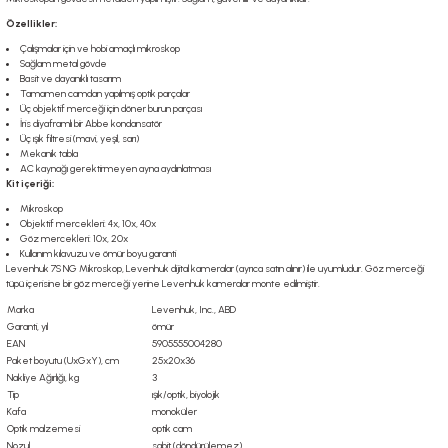
Özellikler:
Çalışmalar için ve hobi amaçlı mikroskop
Sağlam metal gövde
Basit ve dayanıklı tasarım
Tamamen camdan yapılmış optik parçalar
Üç objektif merceği için döner burun parçası
İris diyaframlı bir Abbe kondansatör
Üç ışık filtresi (mavi, yeşil, sarı)
Mekanik tabla
AC kaynağı gerektirmeyen ayna aydınlatması
Kit içeriği:
Mikroskop
Objektif mercekleri: 4x, 10x, 40x
Göz mercekleri: 10x, 20x
Kullanım kılavuzu ve ömür boyu garanti
Levenhuk 7S NG Mikroskop, Levenhuk dijital kameralar (ayrıca satın alınır) ile uyumludur. Göz merceği
tüpü içerisine bir göz merceği yerine Levenhuk kameralar monte edilmiştir.
Marka
Levenhuk, Inc., ABD
Garanti, yıl
ömür
EAN
5905555004280
Paket boyutu (UxGxY), cm
25x20x36
Nakliye Ağırlığı, kg
3
Tip
ışık/optik, biyolojik
Kafa
monoküler
Optik malzemesi
optik cam
Nozul
sabit (döndürülemez)