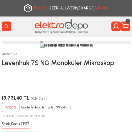
2000 TL
ÜZERİ ALIŞVERİŞE KARGO
BEDAVA
Levenhuk
Levenhuk 7S NG Monoküler Mikroskop
13.731,40 TL
(Kdv Dahil)
%3,00
Havale İndirimli Fiyatı : 13.319,46 TL
1.424,18 TL den başlayan taksitlerle!!
Stok Kodu
71917
: