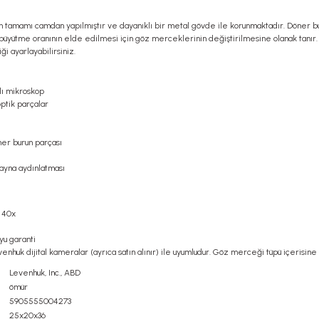
tamamı camdan yapılmıştır ve dayanıklı bir metal gövde ile korunmaktadır. Döner burun 
üyütme oranının elde edilmesi için göz merceklerinin değiştirilmesine olanak tanır. La
i ayarlayabilirsiniz.
lı mikroskop
tik parçalar
ner burun parçası
yna aydınlatması
, 40x
yu garanti
huk dijital kameralar (ayrıca satın alınır) ile uyumludur. Göz merceği tüpü içerisi
Levenhuk, Inc., ABD
ömür
5905555004273
25x20x36