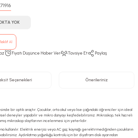
71916
:
OKTA YOK
eklif Al
az
Fiyatı Düşünce Haber Ver
Tavsiye Et
Paylaş
ksit Seçenekleri
Önerileriniz
e bir optik araçtır. Çocuklar, orta okul veya lise çağındaki öğrenciler için ideal
imsel deneyler yapabilir ve mikro dünyayı keşfedebilirsiniz. Mikroskop, tek hücreli
mış mikroskop slaytlarının incelenmesi için yeterlidir.
 ayna kullanılır. Elektrik enerjisi veya AC güç kaynağı gerektirmediğinden çocukların
lirsiniz. Aydınlatma yoğunluğu kontrolü için bir diyafram disk ayarından