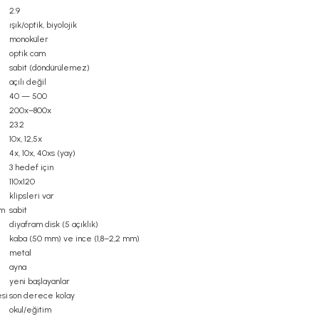
2.9
ışık/optik, biyolojik
monoküler
optik cam
sabit (döndürülemez)
açılı değil
40 — 500
200x–800x
23.2
10x, 12,5x
4x, 10x, 40xs (yay)
3 hedef için
110x120
klipsleri var
mm
sabit
diyafram disk (5 açıklık)
kaba (50 mm) ve ince (1,8–2,2 mm)
metal
ayna
yeni başlayanlar
esi
son derece kolay
okul/eğitim