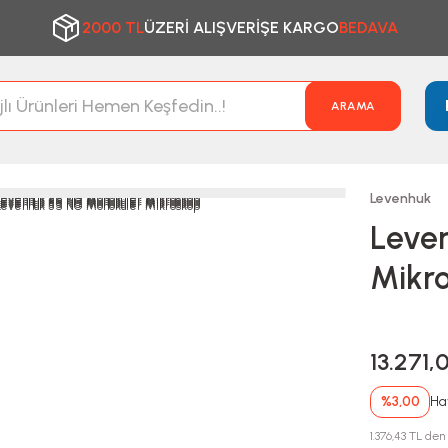
2000 TL
ÜZERİ ALIŞVERİŞE KARGO
BEDAVA
ARAMA
Levenhuk
Leve
Mikr
13.271,
%3,00
Hav
1.376,43 TL den 