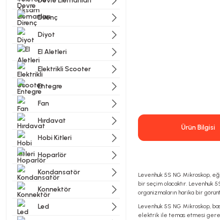
Devre Elemanları
Direnç
Diyot
El Aletleri
Elektrikli Scooter
Entegre
Fan
Hırdavat
Ürün Bilgisi
Hobi Kitleri
Hoparlör
Kondansatör
Levenhuk 5S NG Mikroskop, eğiti
bir seçim olacaktır. Levenhuk 5S
Konnektör
organizmaların harika bir görünt
Led
Levenhuk 5S NG Mikroskop, basit,
elektrik ile temas etmesi gerek