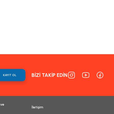
ormunu kullanarak tarafımıza iletebilirsiniz.
BİZİ TAKİP EDİN
KAYIT OL
 ve
İletişim