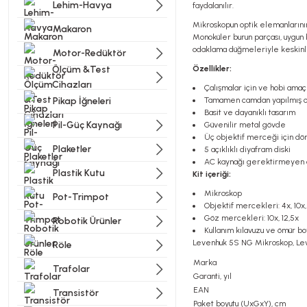
Lehim-Havya
faydalanılır.
Mikroskopun optik elemanlarının 
Makaron
Monoküler burun parçası, uygun b
odaklama düğmeleriyle keskinliğ
Motor-Redüktör
Ölçüm &Test
Özellikler:
Cihazları
Çalışmalar için ve hobi amaç
Pikap İğneleri
Tamamen camdan yapılmış op
Basit ve dayanıklı tasarım
Pil-Güç Kaynağı
Güvenilir metal gövde
Üç objektif merceği için dö
Plaketler
5 açıklıklı diyafram diski
AC kaynağı gerektirmeyen a
Plastik Kutu
Kit içeriği:
Mikroskop
Pot-Trimpot
Objektif mercekleri: 4x, 10x
Göz mercekleri: 10x, 12,5x
Robotik Ürünler
Kullanım kılavuzu ve ömür bo
Levenhuk 5S NG Mikroskop, Leven
Röle
Marka
Trafolar
Garanti, yıl
EAN
Transistör
Paket boyutu (UxGxY), cm