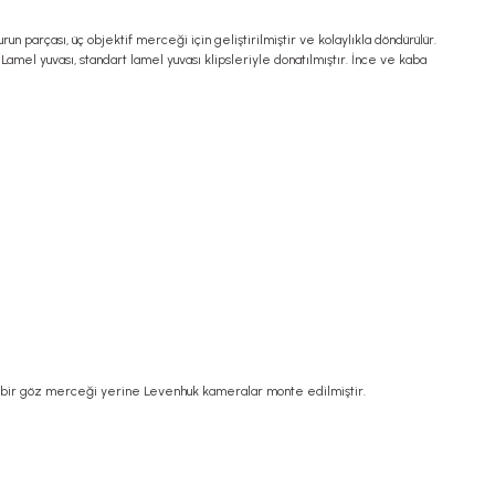
parçası, üç objektif merceği için geliştirilmiştir ve kolaylıkla döndürülür.
mel yuvası, standart lamel yuvası klipsleriyle donatılmıştır. İnce ve kaba
ne bir göz merceği yerine Levenhuk kameralar monte edilmiştir.