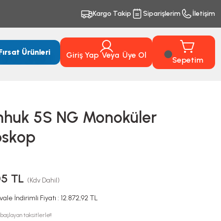
Kargo Takip
Siparişlerim
İletişim
Fırsat Ürünleri
Giriş Yap
Veya
Üye Ol
Sepetim
nhuk 5S NG Monoküler
oskop
05 TL
(Kdv Dahil)
ale İndirimli Fiyatı : 12.872,92 TL
başlayan taksitlerle!!