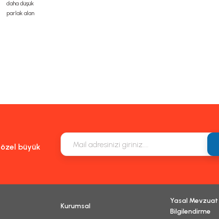
daha düşük
parlak alan
m, ürün açıklamalarında ve diğer konularda yetersiz gördüğünüz noktaları öneri f
eşekkür ederiz.
Bu ürüne ilk yorumu siz yapın!
k veya görüntülenemiyor.
Yorum Yaz
lgiler bulunuyor.
ulunuyor.
n daha pahalı.
natifler olmalı.
e özel büyük
Yasal Mevzuat
Kurumsal
Gönder
Bilgilendirme