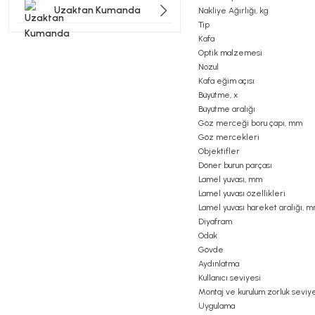
Uzaktan Kumanda
Nakliye Ağırlığı, kg
Tip
Kafa
Optik malzemesi
Nozul
Kafa eğim açısı
Büyütme, x
Büyütme aralığı
Göz merceği boru çapı, mm
Göz mercekleri
Objektifler
Döner burun parçası
Lamel yuvası, mm
Lamel yuvası özellikleri
Lamel yuvası hareket aralığı, 
Diyafram
Odak
Gövde
Aydınlatma
Kullanıcı seviyesi
Montaj ve kurulum zorluk seviy
Uygulama