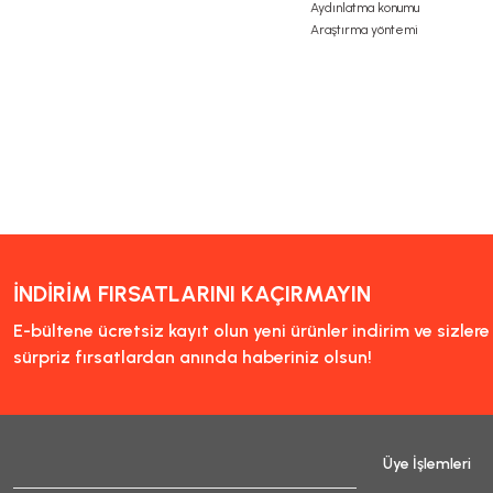
Aydınlatma konumu
Araştırma yöntemi
Bu ürünün fiyat bilgisi, resi
Görüş ve önerileriniz için t
Ürün resmi kalitesiz, bozu
Ürün açıklamasında eksik bi
Ürün bilgilerinde hatalar b
Ürün fiyatı diğer sitelerde
İNDİRİM FIRSATLARINI KAÇIRMAYIN
Bu ürüne benzer farklı alter
E-bültene ücretsiz kayıt olun yeni ürünler indirim ve sizler
sürpriz fırsatlardan anında haberiniz olsun!
Üye İşlemleri