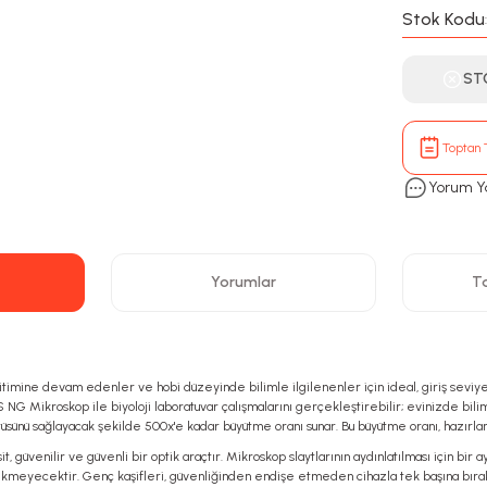
Stok Kodu
ST
Toptan T
Yorum Y
Yorumlar
Ta
mine devam edenler ve hobi düzeyinde bilimle ilgilenenler için ideal, giriş seviyesind
 NG Mikroskop ile biyoloji laboratuvar çalışmalarını gerçekleştirebilir; evinizde bil
üsünü sağlayacak şekilde 500x'e kadar büyütme oranı sunar. Bu büyütme oranı, hazırlan
 güvenilir ve güvenli bir optik araçtır. Mikroskop slaytlarının aydınlatılması için bir
meyecektir. Genç kaşifleri, güvenliğinden endişe etmeden cihazla tek başına bırakabi