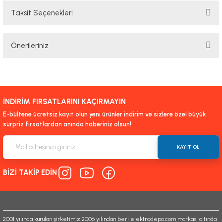
Taksit Seçenekleri
Bu ürüne ilk yorumu siz yapın!
Önerileriniz
Yorum Yaz
Bu ürünün fiyat bilgisi, resim, ürün açıklamalarında ve diğer konularda
yetersiz gördüğünüz noktaları öneri formunu kullanarak tarafımıza
iletebilirsiniz.
İNDİRİM FIRSATLARINI KAÇIRMAYIN
Görüş ve önerileriniz için teşekkür ederiz.
E-bültene ücretsiz kayıt olun yeni ürünler indirim ve sizlere özel büyük
sürpriz fırsatlardan anında haberiniz olsun!
Ürün resmi kalitesiz, bozuk veya görüntülenemiyor.
Ürün açıklamasında eksik bilgiler bulunuyor.
KAYIT OL
Ürün bilgilerinde hatalar bulunuyor.
BİZİ TAKİP EDİN
Ürün fiyatı diğer sitelerden daha pahalı.
Bu ürüne benzer farklı alternatifler olmalı.
2001 yılında kurulan şirketimiz 2006 yılından beri elektrodepo.com markası altında