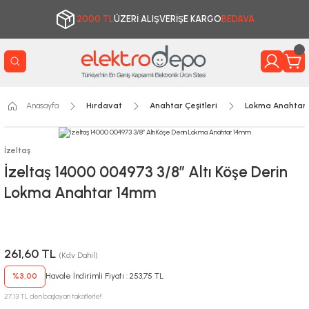
2000 TL
ÜZERİ ALIŞVERİŞE KARGO
BEDAVA
Anasayfa
Hırdavat
Anahtar Çeşitleri
Lokma Anahtarl
İzeltaş
İzeltaş 14000 004973 3/8” Altı Köşe Derin
Lokma Anahtar 14mm
261,60 TL
(Kdv Dahil)
%3,00
Havale İndirimli Fiyatı : 253,75 TL
27,13 TL den başlayan taksitlerle!!