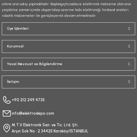
online ürün satışı yapmaktadır. Başlangıçta sadece elektronik malzeme olan ürün
çeşidimiz zaman içinde oluşan talep üzerine hobi elektroniği, hırdavat ürünleri,
robotik malzemeler ile genişleyerek devam etmektedir.
Gönder
Üye İşlemleri
Kurumsal
Yasal Mevzuat ve Bilgilendirme
İletişim
+90 212 249 4735
info@elektrodepo.com
M.T.V Elektronik San. ve Tic. Ltd. Şti.
Arşın Sok No : 2 34425 Karaköy/İSTANBUL