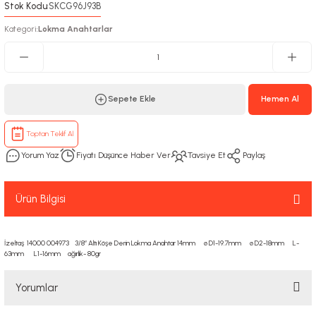
Stok Kodu
SKCG96J93B
:
Kategori
Lokma Anahtarlar
:
Sepete Ekle
Hemen Al
Toptan Teklif Al
Yorum Yaz
Fiyatı Düşünce Haber Ver
Tavsiye Et
Paylaş
Ürün Bilgisi
İzeltaş 14000 004973 3/8” Altı Köşe Derin Lokma Anahtar 14mm ø D1-19.7mm ø D2-18mm L-
63mm L1-16mm ağırlık- 80gr
Yorumlar