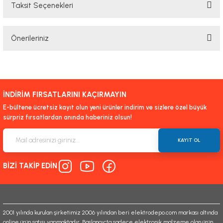
Taksit Seçenekleri
Bu ürüne ilk yorumu siz yapın!
Önerileriniz
Yorum Yaz
Bu ürünün fiyat bilgisi, resim, ürün açıklamalarında ve diğer konularda
yetersiz gördüğünüz noktaları öneri formunu kullanarak tarafımıza
iletebilirsiniz.
İNDİRİM FIRSATLARINI KAÇIRMAYIN
Görüş ve önerileriniz için teşekkür ederiz.
E-bültene ücretsiz kayıt olun yeni ürünler indirim ve sizlere özel büyük
sürpriz fırsatlardan anında haberiniz olsun!
Ürün resmi kalitesiz, bozuk veya görüntülenemiyor.
Ürün açıklamasında eksik bilgiler bulunuyor.
KAYIT OL
Ürün bilgilerinde hatalar bulunuyor.
BİZİ TAKİP EDİN
Ürün fiyatı diğer sitelerden daha pahalı.
Bu ürüne benzer farklı alternatifler olmalı.
2001 yılında kurulan şirketimiz 2006 yılından beri elektrodepo.com markası altında
online ürün satışı yapmaktadır. Başlangıçta sadece elektronik malzeme olan ürün