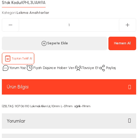
Stok Kodu
KPHL3UAM9A
:
Kategori
Lokma Anahtarlar
:
Sepete Ekle
Hemen Al
Toptan Teklif Al
Yorum Yaz
Fiyatı Düşünce Haber Ver
Tavsiye Et
Paylaş
Ürün Bilgisi
İZELTAŞ 1107 06 1110 Lokmalı Allen Uç 10mm L-37mm ağırlık-19mm
Yorumlar