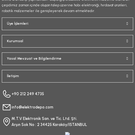
çeşidimiz zaman içinde oluşan talep üzerine hobi elektroniği, hırdavat ürünleri,
robotik malzemeler ile genişleyerek devam etmektedir.
Gönder
Üye İşlemleri
Kurumsal
Yasal Mevzuat ve Bilgilendirme
İletişim
+90 212 249 4735
info@elektrodepo.com
M.T.V Elektronik San. ve Tic. Ltd. Şti.
Arşın Sok No : 2 34425 Karaköy/İSTANBUL