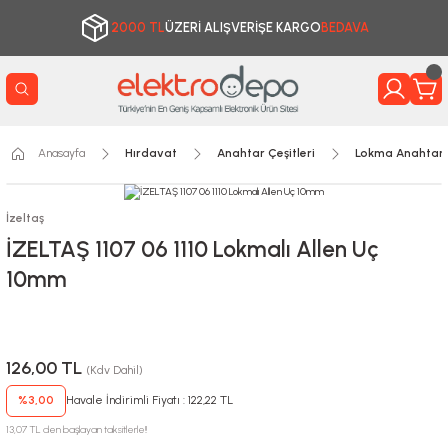
2000 TL
ÜZERİ ALIŞVERİŞE KARGO
BEDAVA
Anasayfa
Hırdavat
Anahtar Çeşitleri
Lokma Anahtarl
İzeltaş
İZELTAŞ 1107 06 1110 Lokmalı Allen Uç
10mm
126,00 TL
(Kdv Dahil)
%3,00
Havale İndirimli Fiyatı : 122,22 TL
13,07 TL den başlayan taksitlerle!!