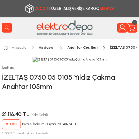
2000 TL
ÜZERİ ALIŞVERİŞE KARGO
BEDAVA
Anasayfa
Hırdavat
Anahtar Çeşitleri
İZELTAŞ 0750 0
İzeltaş
İZELTAŞ 0750 05 0105 Yıldız Çakma
Anahtar 105mm
21.116,40 TL
(Kdv Dahil)
%3,00
Havale İndirimli Fiyatı : 20.482,91 TL
2.190,12 TL den başlayan taksitlerle!!