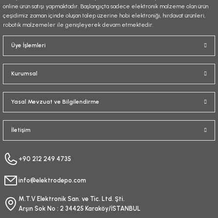
online ürün satışı yapmaktadır. Başlangıçta sadece elektronik malzeme olan ürün
çeşidimiz zaman içinde oluşan talep üzerine hobi elektroniği, hırdavat ürünleri,
robotik malzemeler ile genişleyerek devam etmektedir.
Gönder
Üye İşlemleri
Kurumsal
Yasal Mevzuat ve Bilgilendirme
İletişim
+90 212 249 4735
info@elektrodepo.com
M.T.V Elektronik San. ve Tic. Ltd. Şti.
Arşın Sok No : 2 34425 Karaköy/İSTANBUL