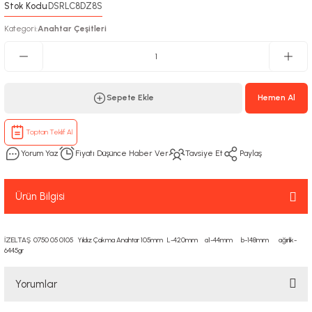
Stok Kodu
DSRLC8DZ8S
:
Kategori
Anahtar Çeşitleri
:
Sepete Ekle
Hemen Al
Toptan Teklif Al
Yorum Yaz
Fiyatı Düşünce Haber Ver
Tavsiye Et
Paylaş
Ürün Bilgisi
İZELTAŞ 0750 05 0105 Yıldız Çakma Anahtar 105mm L-420mm a1-44mm b-148mm ağırlık-
6445gr
Yorumlar