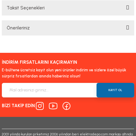
Taksit Seçenekleri
Bu ürüne ilk yorumu siz yapın!
Önerileriniz
Yorum Yaz
Bu ürünün fiyat bilgisi, resim, ürün açıklamalarında ve diğer konularda
yetersiz gördüğünüz noktaları öneri formunu kullanarak tarafımıza
iletebilirsiniz.
İNDİRİM FIRSATLARINI KAÇIRMAYIN
Görüş ve önerileriniz için teşekkür ederiz.
E-bültene ücretsiz kayıt olun yeni ürünler indirim ve sizlere özel büyük
sürpriz fırsatlardan anında haberiniz olsun!
Ürün resmi kalitesiz, bozuk veya görüntülenemiyor.
Ürün açıklamasında eksik bilgiler bulunuyor.
KAYIT OL
Ürün bilgilerinde hatalar bulunuyor.
BİZİ TAKİP EDİN
Ürün fiyatı diğer sitelerden daha pahalı.
Bu ürüne benzer farklı alternatifler olmalı.
2001 yılında kurulan şirketimiz 2006 yılından beri elektrodepo.com markası altında