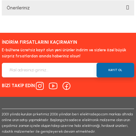
Önerileriniz
Yorum Yaz
Bu ürünün fiyat bilgisi, resim, ürün açıklamalarında ve diğer konularda
yetersiz gördüğünüz noktaları öneri formunu kullanarak tarafımıza
iletebilirsiniz.
İNDİRİM FIRSATLARINI KAÇIRMAYIN
Görüş ve önerileriniz için teşekkür ederiz.
E-bültene ücretsiz kayıt olun yeni ürünler indirim ve sizlere özel büyük
sürpriz fırsatlardan anında haberiniz olsun!
Ürün resmi kalitesiz, bozuk veya görüntülenemiyor.
Ürün açıklamasında eksik bilgiler bulunuyor.
KAYIT OL
Ürün bilgilerinde hatalar bulunuyor.
BİZİ TAKİP EDİN
Ürün fiyatı diğer sitelerden daha pahalı.
Bu ürüne benzer farklı alternatifler olmalı.
2001 yılında kurulan şirketimiz 2006 yılından beri elektrodepo.com markası altında
online ürün satışı yapmaktadır. Başlangıçta sadece elektronik malzeme olan ürün
çeşidimiz zaman içinde oluşan talep üzerine hobi elektroniği, hırdavat ürünleri,
robotik malzemeler ile genişleyerek devam etmektedir.
Gönder