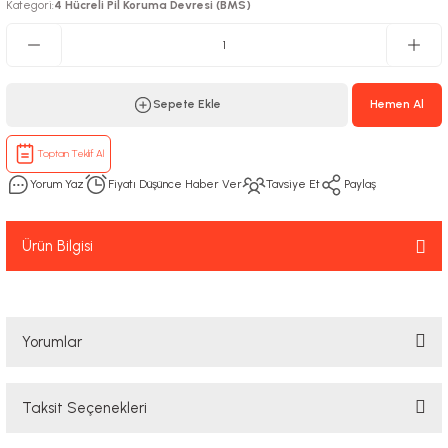
Kategori
4 Hücreli Pil Koruma Devresi (BMS)
:
Sepete Ekle
Hemen Al
Toptan Teklif Al
Yorum Yaz
Fiyatı Düşünce Haber Ver
Tavsiye Et
Paylaş
Ürün Bilgisi
Yorumlar
Taksit Seçenekleri
Bu ürüne ilk yorumu siz yapın!