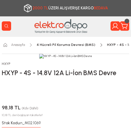
2000 TL
ÜZERİ ALIŞVERİŞE KARGO
BEDAVA
Anasayfa
4 Hücreli Pil Koruma Devresi (BMS)
HXYP - 4S - 1
HXYP
HXYP - 4S - 14.8V 12A Li-İon BMS Devre
98,18 TL
(Kdv Dahil)
10,18 TL den başlayan taksitlerle!!
Stok Kodu
n_M02.1069
: