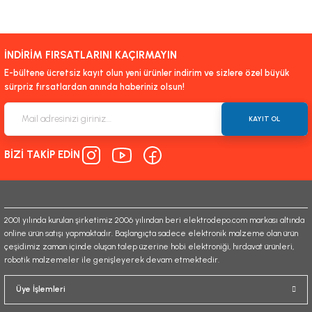
Bu ürünün fiyat bilgisi, resim, ürün açıklamalarında ve diğer konularda
yetersiz gördüğünüz noktaları öneri formunu kullanarak tarafımıza
iletebilirsiniz.
İNDİRİM FIRSATLARINI KAÇIRMAYIN
Görüş ve önerileriniz için teşekkür ederiz.
E-bültene ücretsiz kayıt olun yeni ürünler indirim ve sizlere özel büyük
sürpriz fırsatlardan anında haberiniz olsun!
Ürün resmi kalitesiz, bozuk veya görüntülenemiyor.
Ürün açıklamasında eksik bilgiler bulunuyor.
KAYIT OL
Ürün bilgilerinde hatalar bulunuyor.
BİZİ TAKİP EDİN
Ürün fiyatı diğer sitelerden daha pahalı.
Bu ürüne benzer farklı alternatifler olmalı.
2001 yılında kurulan şirketimiz 2006 yılından beri elektrodepo.com markası altında
online ürün satışı yapmaktadır. Başlangıçta sadece elektronik malzeme olan ürün
çeşidimiz zaman içinde oluşan talep üzerine hobi elektroniği, hırdavat ürünleri,
robotik malzemeler ile genişleyerek devam etmektedir.
Gönder
Üye İşlemleri