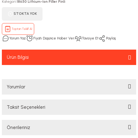
Kategori
18650 Lithium-Ion Piller Pinli
:
STOKTA YOK
Toptan Teklif Al
Yorum Yaz
Fiyatı Düşünce Haber Ver
Tavsiye Et
Paylaş
Ürün Bilgisi
Yorumlar
Taksit Seçenekleri
Bu ürüne ilk yorumu siz yapın!
Önerileriniz
Yorum Yaz