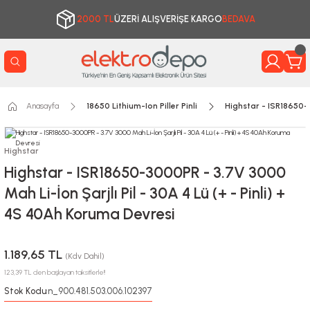
2000 TL
ÜZERİ ALIŞVERİŞE KARGO
BEDAVA
Anasayfa
18650 Lithium-Ion Piller Pinli
Highstar - ISR18650-3
Highstar
Highstar - ISR18650-3000PR - 3.7V 3000
Mah Li-İon Şarjlı Pil - 30A 4 Lü (+ - Pinli) +
4S 40Ah Koruma Devresi
1.189,65 TL
(Kdv Dahil)
123,39 TL den başlayan taksitlerle!!
Stok Kodu
n_900.481.503.006.102397
: