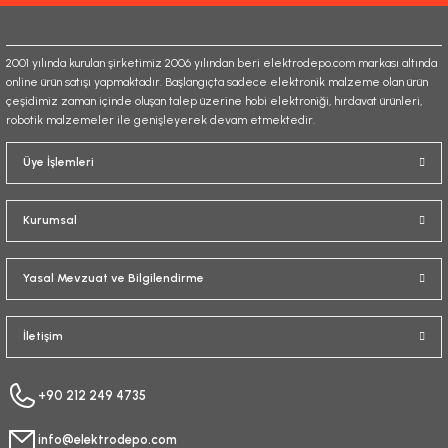
2001 yılında kurulan şirketimiz 2006 yılından beri elektrodepo.com markası altında
online ürün satışı yapmaktadır. Başlangıçta sadece elektronik malzeme olan ürün
çeşidimiz zaman içinde oluşan talep üzerine hobi elektroniği, hırdavat ürünleri,
robotik malzemeler ile genişleyerek devam etmektedir.
Gönder
Üye İşlemleri
Kurumsal
Yasal Mevzuat ve Bilgilendirme
İletişim
+90 212 249 4735
info@elektrodepo.com