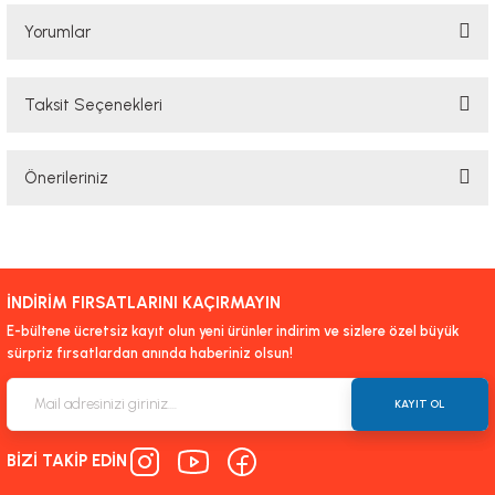
Yorumlar
Taksit Seçenekleri
Bu ürüne ilk yorumu siz yapın!
Önerileriniz
Yorum Yaz
Bu ürünün fiyat bilgisi, resim, ürün açıklamalarında ve diğer konularda
yetersiz gördüğünüz noktaları öneri formunu kullanarak tarafımıza
iletebilirsiniz.
İNDİRİM FIRSATLARINI KAÇIRMAYIN
Görüş ve önerileriniz için teşekkür ederiz.
E-bültene ücretsiz kayıt olun yeni ürünler indirim ve sizlere özel büyük
sürpriz fırsatlardan anında haberiniz olsun!
Ürün resmi kalitesiz, bozuk veya görüntülenemiyor.
Ürün açıklamasında eksik bilgiler bulunuyor.
KAYIT OL
Ürün bilgilerinde hatalar bulunuyor.
BİZİ TAKİP EDİN
Ürün fiyatı diğer sitelerden daha pahalı.
Bu ürüne benzer farklı alternatifler olmalı.