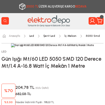
2000 TL
ÜZERİ ALIŞVERİŞE KARGO
BEDAVA
Anasayfa
Led
Şerit Led
İç Mekan
5050 Smd
LED
Gün Işığı Mt/60 LED 5050 SMD 120 Derece
Mt/1.4 A-16.8 Watt İç Mekân 1 Metre
204,78 TL
(Kdv Dahil)
%70
682,58 TL
%3,00
Havale İndirimli Fiyatı : 198,63 TL