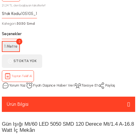
21,24 TL den başlayan taksitlerle!!
Stok Kodu
105105_1
:
Kategori
5050 Smd
:
Seçenekler
1 Metre
STOKTA YOK
Toptan Teklif Al
Yorum Yaz
Fiyatı Düşünce Haber Ver
Tavsiye Et
Paylaş
Ürün Bilgisi
Gün Işığı Mt/60 LED 5050 SMD 120 Derece Mt/1.4 A-16.8
Watt İç Mekân