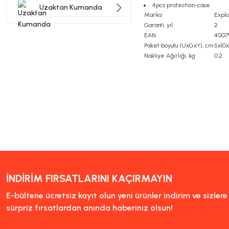
4pcs protection-case
Uzaktan Kumanda
Marka
Explo
Garanti, yıl
2
EAN
4007
Paket boyutu (UxGxY), cm
5x10x
Nakliye Ağırlığı, kg
0.2
Bu ürünün fiyat bilgisi, resi
Görüş ve önerileriniz için t
Ürün resmi kalitesiz, bozu
Ürün açıklamasında eksik bi
Ürün bilgilerinde hatalar b
Ürün fiyatı diğer sitelerde
İNDİRİM FIRSATLARINI KAÇIRMAYIN
Bu ürüne benzer farklı alter
E-bültene ücretsiz kayıt olun yeni ürünler indirim ve sizler
sürpriz fırsatlardan anında haberiniz olsun!