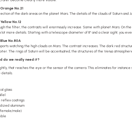
y crater become clearly more visible.
5" Orange No.21
ection of the dark areas on the planet Mars. The details of the clouds of Saturn and Ju
" Yellow No.12
gh the filter, the contrasts will enormously increase. Same with planet Mars. On the 
ot more details. Starting with a telescope diameter of 8“ and a clear sight, you even 
" Blue No.80A
upports watching the high clouds on Mars. The contrast increases. The dark red structu
piter. The rings of Saturn will be accentuated, the structures of the Venus atmospher
nd do we really need it?
ightly, that reaches the eye or the sensor of the camera. This eliminates for instance s
details.
al glass
llel
i reflex coatings
nodized aluminum
 (female/male)
sible