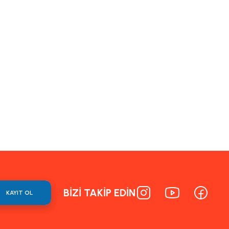
ormunu kullanarak tarafımıza iletebilirsiniz.
BİZİ TAKİP EDİN
KAYIT OL