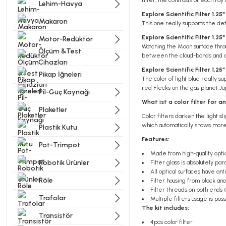
filter, the contrasts of each ra
Lehim-Havya
Explore Scientific Filter 1.2
Makaron
This one really supports the det
Explore Scientific Filter 1.25
Motor-Redüktör
Watching the Moon surface throu
Ölçüm &Test
between the cloud-bands and a l
Cihazları
Explore Scientific Filter 1.25
Pikap İğneleri
The color of light blue really s
red Flecks on the gas planet Ju
Pil-Güç Kaynağı
What ist a color filter for a
Plaketler
Color filters darken the light sl
which automatically shows more 
Plastik Kutu
Features:
Pot-Trimpot
Made from high-quality optic
Robotik Ürünler
Filter glass is absolutely para
All optical surfaces have ant
Röle
Filter housing from black a
Filter threads on both ends
Trafolar
Multiple filters usage is pos
The kit includes:
Transistör
4pcs color filter