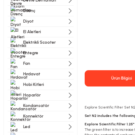
Devre Elemanları
Direnç
Diyot
El Aletleri
Elektrikli Scooter
Entegre
Fan
Hırdavat
Ürün Bilgisi
Hobi Kitleri
Hoparlör
Kondansatör
Explore Scientific Filter Set 
Konnektör
Set N2 includes the following
Explore Scientific Filter 1.2
Led
The green filter is to increase