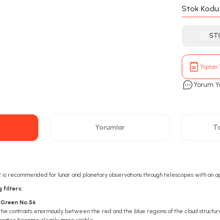
Stok Kodu
ST
Toptan T
Yorum Y
Yorumlar
Ta
N2 is recommended for lunar and planetary observations through telescopes with an a
 filters:
5" Green No.56
 the contrasts enormously between the red and the blue regions of the cloud structu