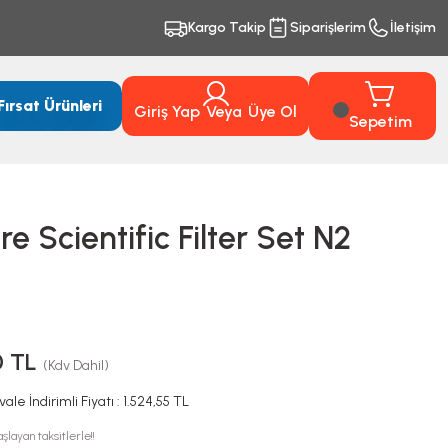
Kargo Takip
Siparişlerim
İletişim
Fırsat Ürünleri
Giriş Yap
Veya
Üye Ol
Sepetim
re Scientific Filter Set N2
0 TL
(Kdv Dahil)
ale İndirimli Fiyatı : 1.524,55 TL
şlayan taksitlerle!!