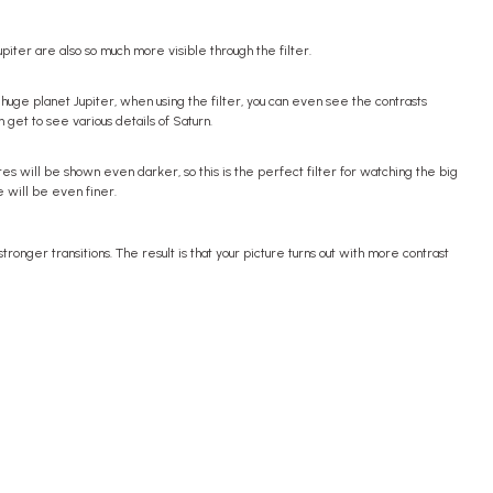
piter are also so much more visible through the filter.
huge planet Jupiter, when using the filter, you can even see the contrasts
get to see various details of Saturn.
res will be shown even darker, so this is the perfect filter for watching the big
e will be even finer.
tronger transitions. The result is that your picture turns out with more contrast