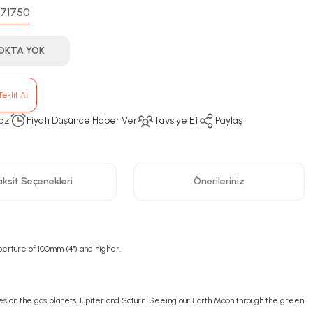
71750
:
OKTA YOK
eklif Al
az
Fiyatı Düşünce Haber Ver
Tavsiye Et
Paylaş
ksit Seçenekleri
Önerileriniz
perture of 100mm (4") and higher.
res on the gas planets Jupiter and Saturn. Seeing our Earth Moon through the green