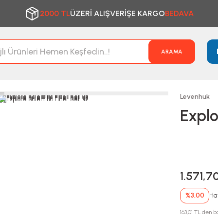
2000 TL
ÜZERİ ALIŞVERİŞE KARGO
BEDAVA
ARAMA
Levenhuk
Explo
1.571,7
%3,00
Hav
163,01 TL den ba