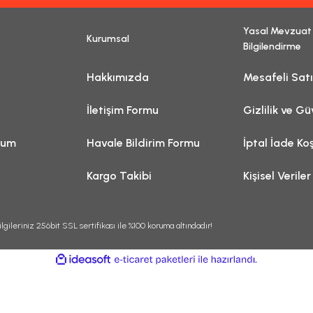
Yasal Mevzuat
Kurumsal
Gönder
Bilgilendirme
Hakkımızda
Mesafeli Sat
İletişim Formu
Gizlilik ve Gü
tum
Havale Bildirim Formu
İptal İade Koş
Kargo Takibi
Kişisel Veriler
lgileriniz 256bit SSL sertifikası ile %100 koruma altındadır!
ile
ideasoft
e-
hazırlandı.
ticaret
paketleri