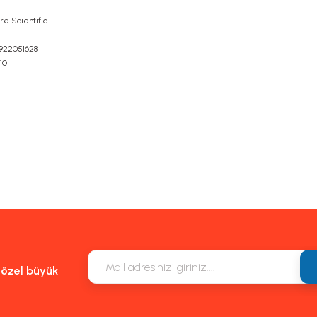
re Scientific
922051628
10
m, ürün açıklamalarında ve diğer konularda yetersiz gördüğünüz noktaları öneri f
eşekkür ederiz.
Bu ürüne ilk yorumu siz yapın!
k veya görüntülenemiyor.
Yorum Yaz
lgiler bulunuyor.
ulunuyor.
n daha pahalı.
natifler olmalı.
e özel büyük