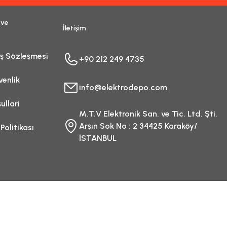
 ve
İletişim
ış Sözleşmesi
+90 212 249 4735
venlik
info@elektrodepo.com
ullari
M.T.V Elektronik San. ve Tic. Ltd. Şti.
Arşın Sok No : 2 34425 Karaköy/
 Politikası
İSTANBUL