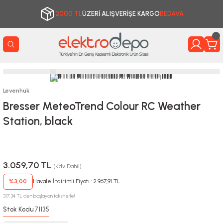
2000 TL
ÜZERİ ALIŞVERİŞE KARGO
BEDAVA
Levenhuk
Bresser MeteoTrend Colour RC Weather
Station, black
3.059,70 TL
(Kdv Dahil)
%3,00
Havale İndirimli Fiyatı : 2.967,91 TL
317,34 TL den başlayan taksitlerle!!
Stok Kodu
71135
: