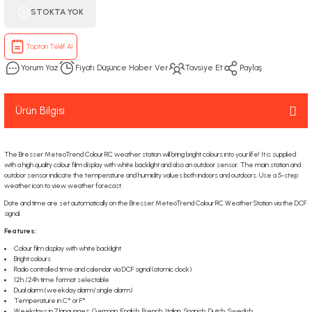
STOKTA YOK
Toptan Teklif Al
Yorum Yaz
Fiyatı Düşünce Haber Ver
Tavsiye Et
Paylaş
Ürün Bilgisi
The Bresser MeteoTrend Colour RC weather station will bring bright colours into your life! It is supplied
with a high quality colour film display with white backlight and also an outdoor sensor. The main station and
outdoor sensor indicate the temperature and humidity values both indoors and outdoors. Use a 5-step
weather icon to view weather forecast.
Date and time are set automatically on the Bresser MeteoTrend Colour RC Weather Station via the DCF
signal.
Features:
Colour film display with white backlight
Bright colours
Radio controlled time and calendar via DCF signal (atomic clock)
12h /24h time format selectable
Dual alarm (weekday alarm/single alarm)
Temperature in C° or F°
Weekdays in 7 languages: German, English, French, Italian, Spanish, Dutch, Swedish