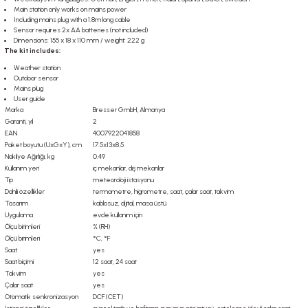
Main station only works on mains power
Including mains plug with a 1.8m long cable
Sensor requires 2x AA batteries (not included)
Dimensions: 155 x 18 x 110 mm / weight: 222 g
The kit includes:
Weather station
Outdoor sensor
Mains plug
User guide
Marka
Bresser GmbH, Almanya
Garanti, yıl
2
EAN
4007922041858
Paket boyutu (UxGxY), cm
17.5x13x8.5
Nakliye Ağırlığı, kg
0.49
Kullanım yeri
iç mekanlar, dış mekanlar
Tip
meteoroloji istasyonu
Dahili özellikler
termometre, higrometre, saat, çalar saat, takvim
Tasarım
kablosuz, dijital, masa üstü
Uygulama
evde kullanım için
Ölçü birimleri
% (RH)
Ölçü birimleri
°C, °F
Saat
yes
Saat biçimi
12 saat, 24 saat
Takvim
yes
Çalar saat
yes
Otomatik senkronizasyon
DCF (CET)