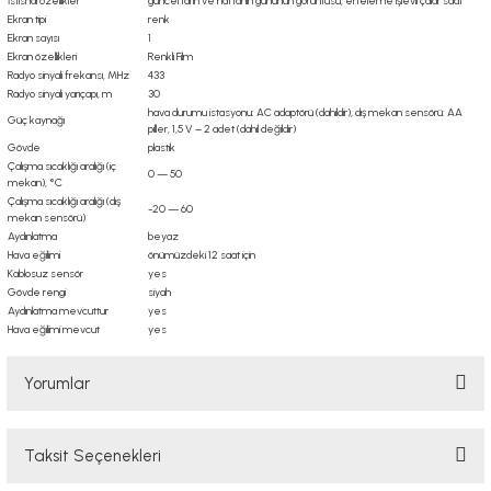
İstisnai özellikler
güncel tarih ve haftanın gününün görüntüsü, erteleme işlevli çalar saat
Ekran tipi
renk
Ekran sayısı
1
Ekran özellikleri
Renkli Film
Radyo sinyali frekansı, MHz
433
Radyo sinyali yarıçapı, m
30
hava durumu istasyonu: AC adaptörü (dahildir), dış mekan sensörü: AA
Güç kaynağı
piller, 1,5 V – 2 adet (dahil değildir)
Gövde
plastik
Çalışma sıcaklığı aralığı (iç
0 — 50
mekan), °C
Çalışma sıcaklığı aralığı (dış
-20 — 60
mekan sensörü)
Aydınlatma
beyaz
Hava eğilimi
önümüzdeki 12 saat için
Kablosuz sensör
yes
Gövde rengi
siyah
Aydınlatma mevcuttur
yes
Hava eğilimi mevcut
yes
Yorumlar
Taksit Seçenekleri
Bu ürüne ilk yorumu siz yapın!