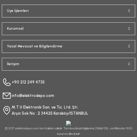
Gönder
Üye İşlemleri
Kurumsal
Yasal Mevzuat ve Bilgilendirme
İletişim
+90 212 249 4735
info@elektrodepo.com
M.T.V Elektronik San. ve Tic. Ltd. Şti.
Arşın Sok No : 2 34425 Karaköy/İSTANBUL
© 2017 elektrodepo.com tüm hakları saklıdır. Tüm kredi kartı bilgileriniz 256bit SSL sertifikası ile %100
koruma altındadır!