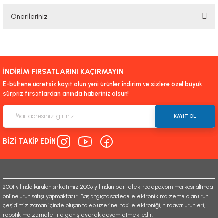
Önerileriniz
Yorum Yaz
Bu ürünün fiyat bilgisi, resim, ürün açıklamalarında ve diğer konularda
yetersiz gördüğünüz noktaları öneri formunu kullanarak tarafımıza
iletebilirsiniz.
İNDİRİM FIRSATLARINI KAÇIRMAYIN
Görüş ve önerileriniz için teşekkür ederiz.
E-bültene ücretsiz kayıt olun yeni ürünler indirim ve sizlere özel büyük
sürpriz fırsatlardan anında haberiniz olsun!
Ürün resmi kalitesiz, bozuk veya görüntülenemiyor.
Ürün açıklamasında eksik bilgiler bulunuyor.
KAYIT OL
Ürün bilgilerinde hatalar bulunuyor.
BİZİ TAKİP EDİN
Ürün fiyatı diğer sitelerden daha pahalı.
Bu ürüne benzer farklı alternatifler olmalı.
2001 yılında kurulan şirketimiz 2006 yılından beri elektrodepo.com markası altında
online ürün satışı yapmaktadır. Başlangıçta sadece elektronik malzeme olan ürün
çeşidimiz zaman içinde oluşan talep üzerine hobi elektroniği, hırdavat ürünleri,
robotik malzemeler ile genişleyerek devam etmektedir.