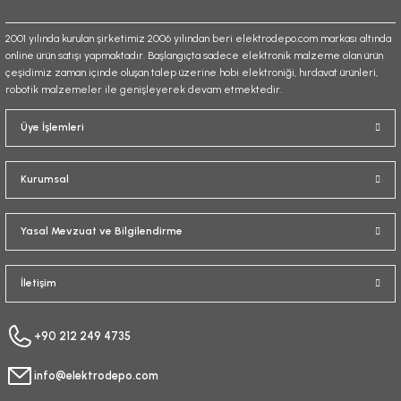
2001 yılında kurulan şirketimiz 2006 yılından beri elektrodepo.com markası altında
online ürün satışı yapmaktadır. Başlangıçta sadece elektronik malzeme olan ürün
çeşidimiz zaman içinde oluşan talep üzerine hobi elektroniği, hırdavat ürünleri,
robotik malzemeler ile genişleyerek devam etmektedir.
Gönder
Üye İşlemleri
Kurumsal
Yasal Mevzuat ve Bilgilendirme
İletişim
+90 212 249 4735
info@elektrodepo.com