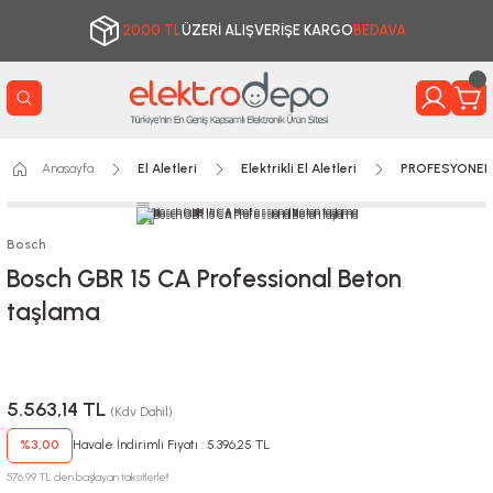
2000 TL
ÜZERİ ALIŞVERİŞE KARGO
BEDAVA
Anasayfa
El Aletleri
Elektrikli El Aletleri
PROFESYONEL 
Bosch
Bosch GBR 15 CA Professional Beton
taşlama
5.563,14 TL
(Kdv Dahil)
%3,00
Havale İndirimli Fiyatı : 5.396,25 TL
576,99 TL den başlayan taksitlerle!!