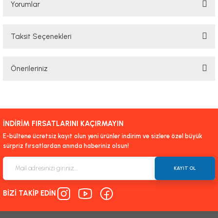
Yorumlar
Taksit Seçenekleri
Bu ürüne ilk yorumu siz yapın!
Önerileriniz
Yorum Yaz
Bu ürünün fiyat bilgisi, resim, ürün açıklamalarında ve diğer konularda
yetersiz gördüğünüz noktaları öneri formunu kullanarak tarafımıza
iletebilirsiniz.
İNDİRİM FIRSATLARINI KAÇIRMAYIN
Görüş ve önerileriniz için teşekkür ederiz.
E-bültene ücretsiz kayıt olun yeni ürünler indirim ve sizlere özel büyük
sürpriz fırsatlardan anında haberiniz olsun!
Ürün resmi kalitesiz, bozuk veya görüntülenemiyor.
Ürün açıklamasında eksik bilgiler bulunuyor.
KAYIT OL
Ürün bilgilerinde hatalar bulunuyor.
BİZİ TAKİP EDİN
Ürün fiyatı diğer sitelerden daha pahalı.
Bu ürüne benzer farklı alternatifler olmalı.