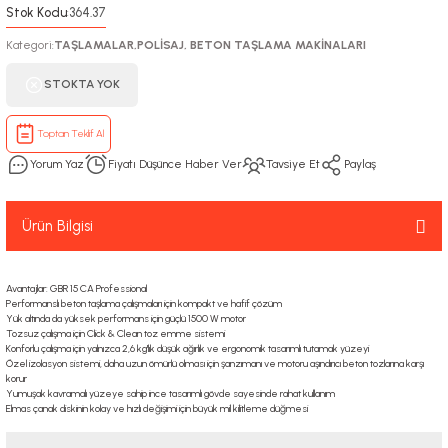
Stok Kodu
364.37
:
Kategori
TAŞLAMALAR,POLİSAJ, BETON TAŞLAMA MAKİNALARI
:
STOKTA YOK
Toptan Teklif Al
Yorum Yaz
Fiyatı Düşünce Haber Ver
Tavsiye Et
Paylaş
Ürün Bilgisi
Avantajlar: GBR 15 CA Professional
Performanslı beton taşlama çalışmaları için kompakt ve hafif çözüm
Yük altında da yüksek performans için güçlü 1500 W motor
Tozsuz çalışma için Click & Clean toz emme sistemi
Konforlu çalışma için yalnızca 2,6 kg'lık düşük ağırlık ve ergonomik tasarımlı tutamak yüzeyi
Özel izolasyon sistemi, daha uzun ömürlü olması için şanzımanı ve motoru aşındırıcı beton tozlarına karşı
korur
Yumuşak kavramalı yüzeye sahip ince tasarımlı gövde sayesinde rahat kullanım
Elmas çanak diskinin kolay ve hızlı değişimi için büyük mil kilitleme düğmesi