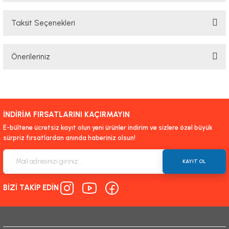
Taksit Seçenekleri
Bu ürüne ilk yorumu siz yapın!
Önerileriniz
Yorum Yaz
Bu ürünün fiyat bilgisi, resim, ürün açıklamalarında ve diğer konularda
yetersiz gördüğünüz noktaları öneri formunu kullanarak tarafımıza
iletebilirsiniz.
İNDİRİM FIRSATLARINI KAÇIRMAYIN
Görüş ve önerileriniz için teşekkür ederiz.
E-bültene ücretsiz kayıt olun yeni ürünler indirim ve sizlere özel büyük
sürpriz fırsatlardan anında haberiniz olsun!
Ürün resmi kalitesiz, bozuk veya görüntülenemiyor.
Ürün açıklamasında eksik bilgiler bulunuyor.
KAYIT OL
Ürün bilgilerinde hatalar bulunuyor.
BİZİ TAKİP EDİN
Ürün fiyatı diğer sitelerden daha pahalı.
Bu ürüne benzer farklı alternatifler olmalı.