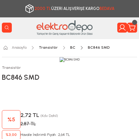
2000 TL
ÜZERİ ALIŞVERİŞE KARGO
BEDAVA
Anasayfa
Transistör
BC
BC846 SMD
Transistör
BC846 SMD
2,72 TL
(Kdv Dahil)
%5
2,87 TL
%3,00
Havale İndirimli Fiyatı : 2,64 TL