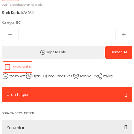
0,28 TL den başlayan taksitlerle!!
Stok Kodu
675639
:
Kategori
BC
:
Sepete Ekle
Hemen Al
Toptan Teklif Al
Yorum Yaz
Fiyatı Düşünce Haber Ver
Tavsiye Et
Paylaş
Ürün Bilgisi
BC846 SMD TRANSİSTÖR
Yorumlar