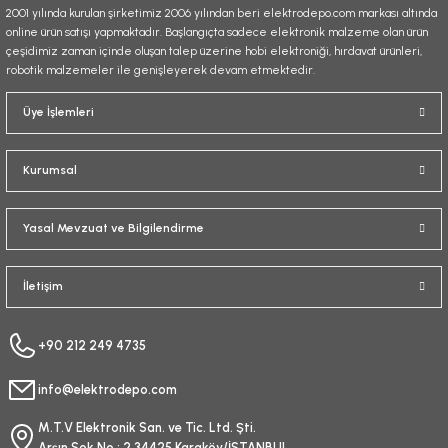
2001 yılında kurulan şirketimiz 2006 yılından beri elektrodepo.com markası altında
online ürün satışı yapmaktadır. Başlangıçta sadece elektronik malzeme olan ürün
çeşidimiz zaman içinde oluşan talep üzerine hobi elektroniği, hırdavat ürünleri,
robotik malzemeler ile genişleyerek devam etmektedir.
Gönder
Üye İşlemleri
Kurumsal
Yasal Mevzuat ve Bilgilendirme
İletişim
+90 212 249 4735
info@elektrodepo.com
M.T.V Elektronik San. ve Tic. Ltd. Şti.
Arşın Sok No : 2 34425 Karaköy/İSTANBUL