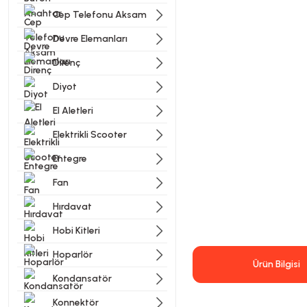
Cep Telefonu Aksam
Devre Elemanları
Direnç
Diyot
El Aletleri
Elektrikli Scooter
Entegre
Fan
Hırdavat
Hobi Kitleri
Hoparlör
Ürün Bilgisi
Kondansatör
Konnektör