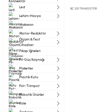
Led
BC 213 TRANSİSTÖR
Lehim-Havya
Makaron
Bu ürünün fiyat bilgisi, resi
Görüş ve önerileriniz için t
Motor-Redüktör
Ölçüm &Test
Cihazları
Ürün resmi kalitesiz, bozu
Pikap İğneleri
Ürün açıklamasında eksik bi
Pil-Güç Kaynağı
Ürün bilgilerinde hatalar b
Ürün fiyatı diğer sitelerde
Plaketler
Bu ürüne benzer farklı alter
Plastik Kutu
Pot-Trimpot
Robotik Ürünler
Röle