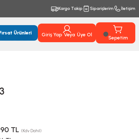
Kargo Takip
Siparişlerim
İletişim
Fırsat Ürünleri
Giriş Yap
Veya
Üye Ol
Sepetim
3
,90 TL
(Kdv Dahil)