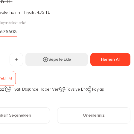
16 TL
ale İndirimli Fiyatı : 4,75 TL
layan taksitlerle!!
675603
:
Sepete Ekle
Hemen Al
eklif Al
az
Fiyatı Düşünce Haber Ver
Tavsiye Et
Paylaş
ksit Seçenekleri
Önerileriniz