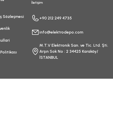
İletişim
ış Sözleşmesi
+90 212 249 4735
venlik
info@elektrodepo.com
ullari
M.T.V Elektronik San. ve Tic. Ltd. Şti.
Arşın Sok No : 2 34425 Karaköy/
 Politikası
İSTANBUL