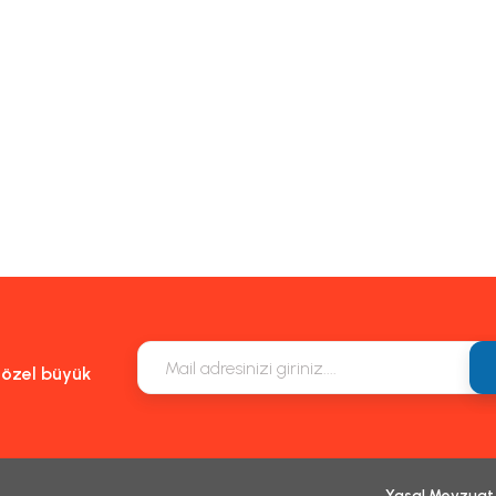
e özel büyük
Yasal Mevzuat