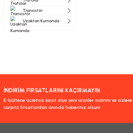
Trafolar
Transistör
Uzaktan Kumanda
İNDİRİM FIRSATLARINI KAÇIRMAYIN
E-bültene ücretsiz kayıt olun yeni ürünler indirim ve sizler
sürpriz fırsatlardan anında haberiniz olsun!