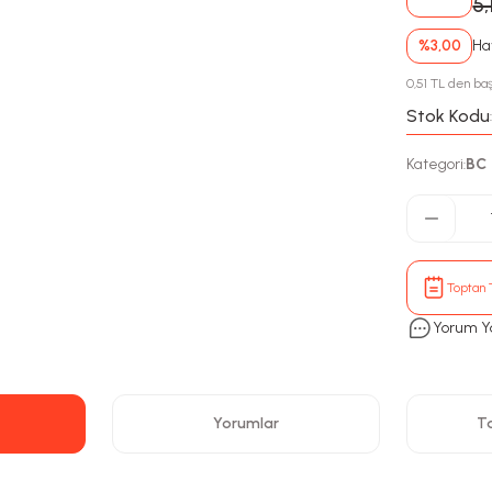
5,
%3,00
Hav
0,51 TL den baş
Stok Kodu
Kategori
BC
:
Toptan T
Yorum Y
Yorumlar
Ta