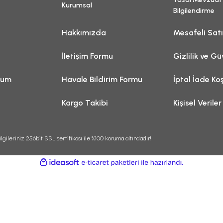
Kurumsal
Bilgilendirme
Hakkımızda
Mesafeli Sat
İletişim Formu
Gizlilik ve Gü
tum
Havale Bildirim Formu
İptal İade Koş
Kargo Takibi
Kişisel Veriler
lgileriniz 256bit SSL sertifikası ile %100 koruma altındadır!
ile
ideasoft
e-
hazırlandı.
ticaret
paketleri