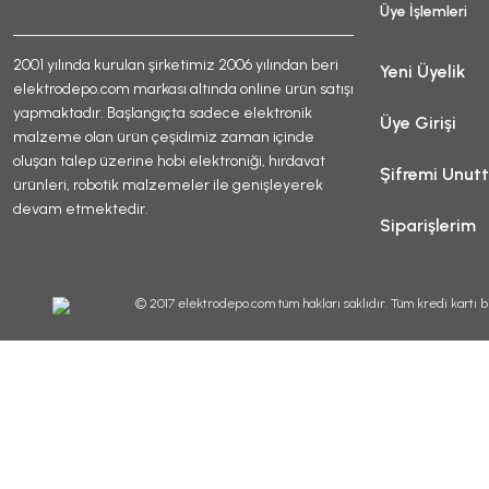
Üye İşlemleri
2001 yılında kurulan şirketimiz 2006 yılından beri
Yeni Üyelik
elektrodepo.com markası altında online ürün satışı
yapmaktadır. Başlangıçta sadece elektronik
Üye Girişi
malzeme olan ürün çeşidimiz zaman içinde
oluşan talep üzerine hobi elektroniği, hırdavat
Şifremi Unut
ürünleri, robotik malzemeler ile genişleyerek
devam etmektedir.
Siparişlerim
© 2017 elektrodepo.com tüm hakları saklıdır. Tüm kredi kartı bi