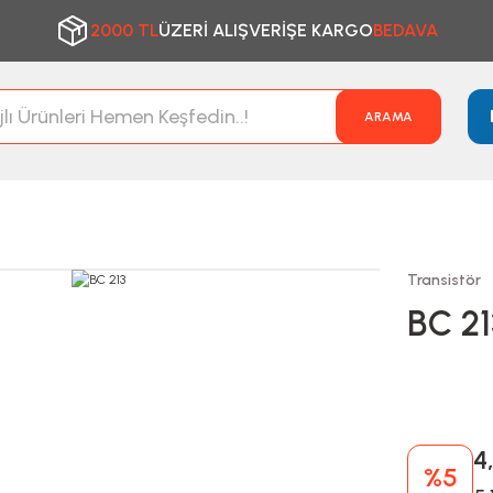
2000 TL
ÜZERİ ALIŞVERİŞE KARGO
BEDAVA
ARAMA
Transistör
BC 21
4
%5