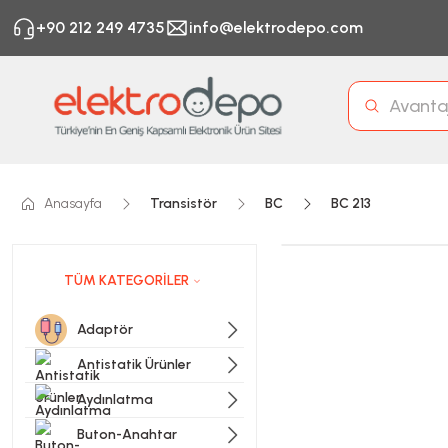
+90 212 249 4735
info@elektrodepo.com
Anasayfa
Transistör
BC
BC 213
TÜM KATEGORİLER
Adaptör
Antistatik Ürünler
Aydınlatma
Buton-Anahtar