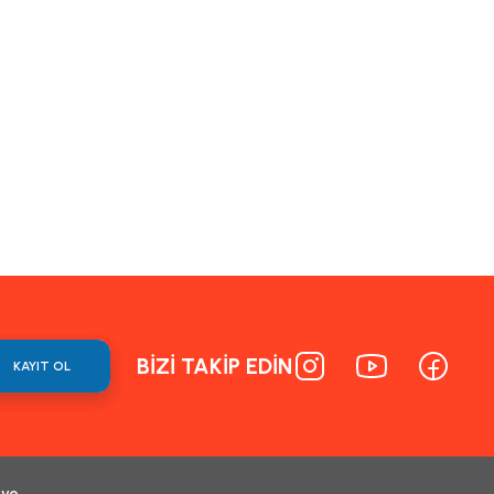
BİZİ TAKİP EDİN
KAYIT OL
 ve