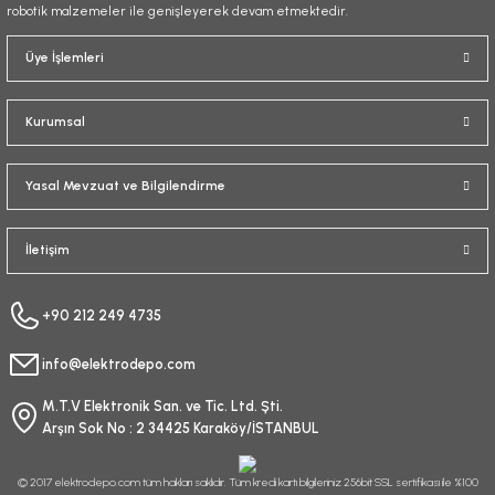
robotik malzemeler ile genişleyerek devam etmektedir.
Gönder
Üye İşlemleri
Kurumsal
Yasal Mevzuat ve Bilgilendirme
İletişim
+90 212 249 4735
info@elektrodepo.com
M.T.V Elektronik San. ve Tic. Ltd. Şti.
Arşın Sok No : 2 34425 Karaköy/İSTANBUL
© 2017 elektrodepo.com tüm hakları saklıdır. Tüm kredi kartı bilgileriniz 256bit SSL sertifikası ile %100