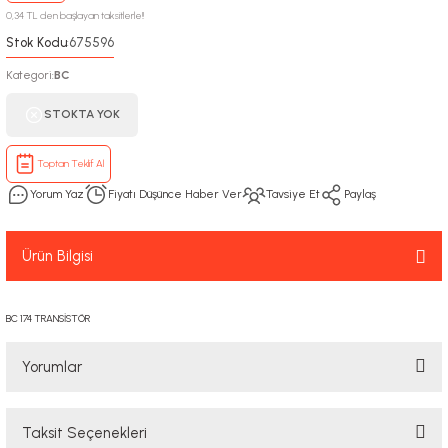
0,34 TL den başlayan taksitlerle!!
Stok Kodu
675596
:
Kategori
BC
:
STOKTA YOK
Toptan Teklif Al
Yorum Yaz
Fiyatı Düşünce Haber Ver
Tavsiye Et
Paylaş
Ürün Bilgisi
BC 174 TRANSİSTÖR
Yorumlar
Taksit Seçenekleri