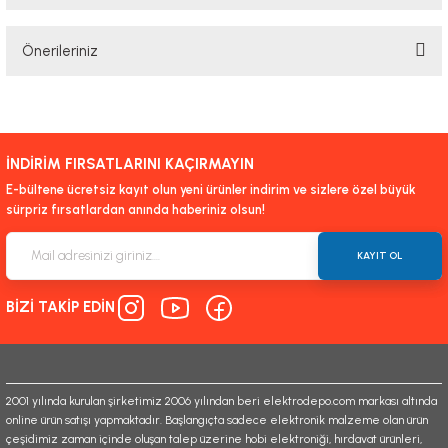
Bu ürüne ilk yorumu siz yapın!
Önerileriniz
Yorum Yaz
Bu ürünün fiyat bilgisi, resim, ürün açıklamalarında ve diğer konularda
yetersiz gördüğünüz noktaları öneri formunu kullanarak tarafımıza
iletebilirsiniz.
İNDİRİM FIRSATLARINI KAÇIRMAYIN
Görüş ve önerileriniz için teşekkür ederiz.
E-bültene ücretsiz kayıt olun yeni ürünler indirim ve sizlere özel büyük
sürpriz fırsatlardan anında haberiniz olsun!
Ürün resmi kalitesiz, bozuk veya görüntülenemiyor.
Ürün açıklamasında eksik bilgiler bulunuyor.
KAYIT OL
Ürün bilgilerinde hatalar bulunuyor.
BİZİ TAKİP EDİN
Ürün fiyatı diğer sitelerden daha pahalı.
Bu ürüne benzer farklı alternatifler olmalı.
2001 yılında kurulan şirketimiz 2006 yılından beri elektrodepo.com markası altında
online ürün satışı yapmaktadır. Başlangıçta sadece elektronik malzeme olan ürün
çeşidimiz zaman içinde oluşan talep üzerine hobi elektroniği, hırdavat ürünleri,