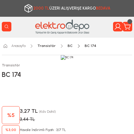
2000 TL
ÜZERİ ALIŞVERİŞE KARGO
BEDAVA
Anasayfa
Transistör
BC
BC 174
Transistör
BC 174
3,27 TL
(Kdv Dahil)
%5
3,44 TL
%3,00
Havale İndirimli Fiyatı : 3,17 TL