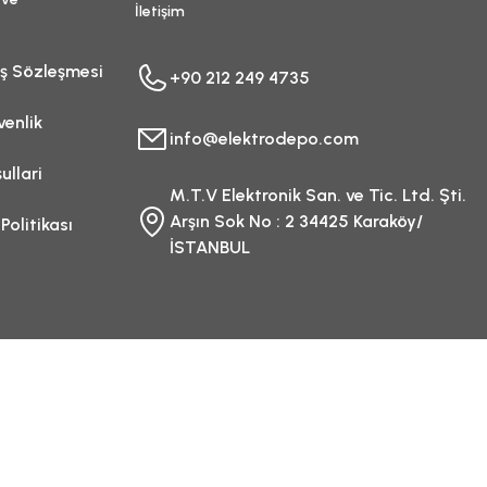
İletişim
ış Sözleşmesi
+90 212 249 4735
venlik
info@elektrodepo.com
ullari
M.T.V Elektronik San. ve Tic. Ltd. Şti.
Arşın Sok No : 2 34425 Karaköy/
 Politikası
İSTANBUL