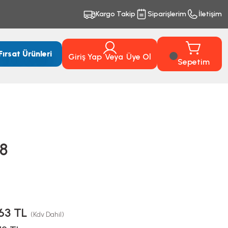
Kargo Takip
Siparişlerim
İletişim
Fırsat Ürünleri
Giriş Yap
Veya
Üye Ol
Sepetim
48
,63 TL
(Kdv Dahil)