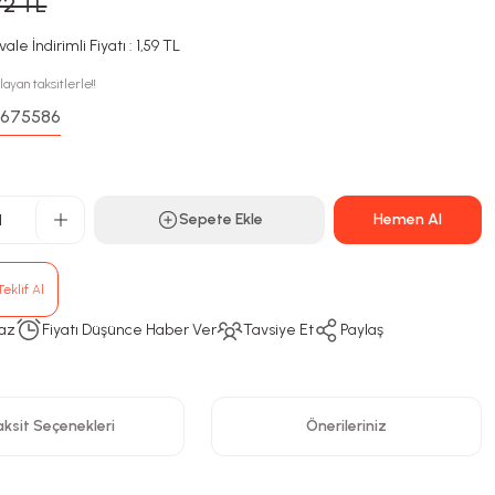
72 TL
ale İndirimli Fiyatı : 1,59 TL
layan taksitlerle!!
675586
:
Sepete Ekle
Hemen Al
eklif Al
az
Fiyatı Düşünce Haber Ver
Tavsiye Et
Paylaş
ksit Seçenekleri
Önerileriniz