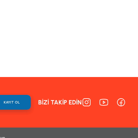
BİZİ TAKİP EDİN
KAYIT OL
 ve