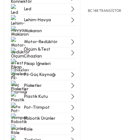
Led
BC 148 TRANSİSTÖR
Lehim-Havya
Makaron
Bu ürünün fiyat bilgisi, resi
Görüş ve önerileriniz için t
Motor-Redüktör
Ölçüm &Test
Cihazları
Ürün resmi kalitesiz, bozu
Pikap İğneleri
Ürün açıklamasında eksik bi
Pil-Güç Kaynağı
Ürün bilgilerinde hatalar b
Ürün fiyatı diğer sitelerde
Plaketler
Bu ürüne benzer farklı alter
Plastik Kutu
Pot-Trimpot
Robotik Ürünler
Röle