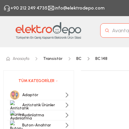
+90 212 249 4735
info@elektrodepo.com
Anasayfa
Transistör
BC
BC 148
TÜM KATEGORİLER
Adaptör
Antistatik Ürünler
Aydınlatma
Buton-Anahtar