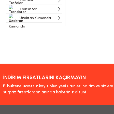
Trafolar
Transistör
Uzaktan Kumanda
İNDİRİM FIRSATLARINI KAÇIRMAYIN
E-bültene ücretsiz kayıt olun yeni ürünler indirim ve sizler
sürpriz fırsatlardan anında haberiniz olsun!