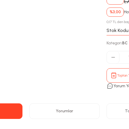
1,
%3,00
Hav
0,17 TL den baş
Stok Kodu
Kategori
BC
:
Toptan T
Yorum Y
Yorumlar
Ta