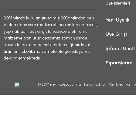
Üye İşlemleri
2001 yılında kurulan şirketimiz 2006 yılından beri
Yeni Üyelik
elektrodepo.com markası altında online ürün satışı
yapmaktadır. Başlangıçta sadece elektronik
Üye Girişi
malzeme olan ürün çeşidimiz zaman içinde
oluşan talep üzerine hobi elektroniği, hırdavat
Şifremi Unut
ürünleri, robotik malzemeler ile genişleyerek
devam etmektedir.
Siparişlerim
© 2017 elektrodepo.com tüm hakları saklıdır. Tüm kredi kartı bi