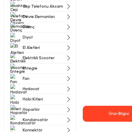
Cep Telefonu Aksam
Devre Elemanları
Direnç
Diyot
El Aletleri
Elektrikli Scooter
Entegre
Fan
Hırdavat
Hobi Kitleri
Hoparlör
Ürün Bilgisi
Kondansatör
Konnektör