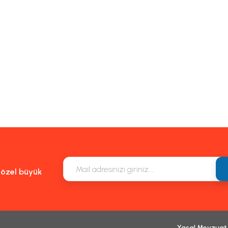
e özel büyük
Yasal Mevzuat