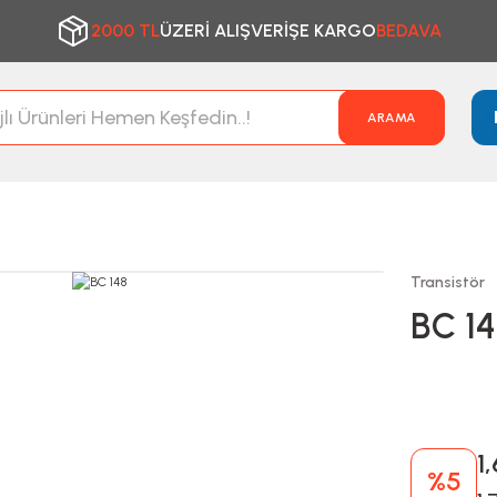
2000 TL
ÜZERİ ALIŞVERİŞE KARGO
BEDAVA
ARAMA
Transistör
BC 1
1
%5