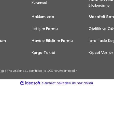
Kurumsal
Bilgilendirme
Hakkımızda
Mesafeli Sat
İletişim Formu
Gizlilik ve Gü
tum
Havale Bildirim Formu
İptal İade Koş
Kargo Takibi
Kişisel Veriler
lgileriniz 256bit SSL sertifikası ile %100 koruma altındadır!
ile
ideasoft
e-
hazırlandı.
ticaret
paketleri