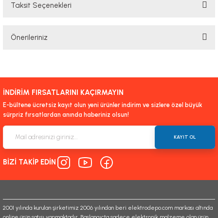
Taksit Seçenekleri
Bu ürüne ilk yorumu siz yapın!
Önerileriniz
Yorum Yaz
Bu ürünün fiyat bilgisi, resim, ürün açıklamalarında ve diğer konularda
yetersiz gördüğünüz noktaları öneri formunu kullanarak tarafımıza
iletebilirsiniz.
İNDİRİM FIRSATLARINI KAÇIRMAYIN
Görüş ve önerileriniz için teşekkür ederiz.
E-bültene ücretsiz kayıt olun yeni ürünler indirim ve sizlere özel büyük
sürpriz fırsatlardan anında haberiniz olsun!
Ürün resmi kalitesiz, bozuk veya görüntülenemiyor.
Ürün açıklamasında eksik bilgiler bulunuyor.
KAYIT OL
Ürün bilgilerinde hatalar bulunuyor.
BİZİ TAKİP EDİN
Ürün fiyatı diğer sitelerden daha pahalı.
Bu ürüne benzer farklı alternatifler olmalı.
2001 yılında kurulan şirketimiz 2006 yılından beri elektrodepo.com markası altında
online ürün satışı yapmaktadır. Başlangıçta sadece elektronik malzeme olan ürün