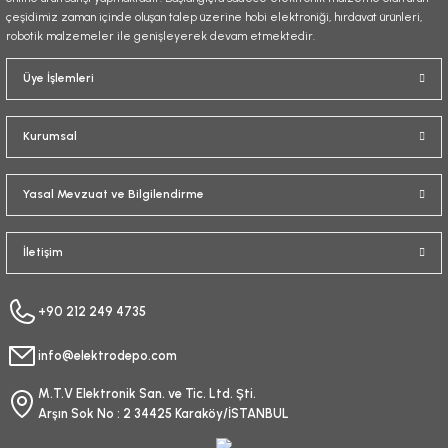
çeşidimiz zaman içinde oluşan talep üzerine hobi elektroniği, hırdavat ürünleri,
robotik malzemeler ile genişleyerek devam etmektedir.
Gönder
Üye İşlemleri
Kurumsal
Yasal Mevzuat ve Bilgilendirme
İletişim
+90 212 249 4735
info@elektrodepo.com
M.T.V Elektronik San. ve Tic. Ltd. Şti.
Arşın Sok No : 2 34425 Karaköy/İSTANBUL