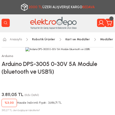
2000 TL
ÜZERİ ALIŞVERİŞE KARGO
BEDAVA
Anasayfa
Robotik Ürünler
Kart ve Modüller
Modüller
Arduino
Arduino DPS-3005 0-30V 5A Module
(bluetooth ve USB'li)
3.811,05 TL
(Kdv Dahil)
%3,00
Havale İndirimli Fiyatı : 3.696,71 TL
395,27 TL den başlayan taksitlerle!!