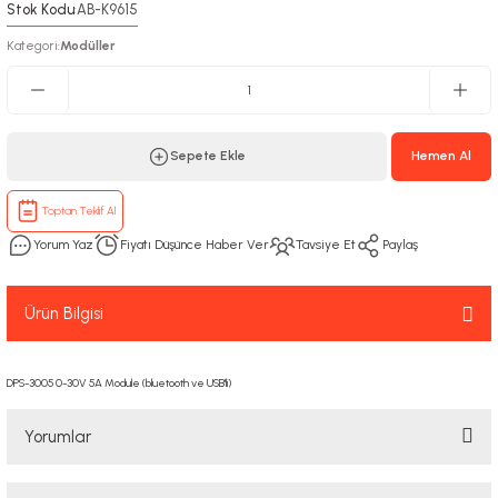
Stok Kodu
AB-K9615
:
Kategori
Modüller
:
Sepete Ekle
Hemen Al
Toptan Teklif Al
Yorum Yaz
Fiyatı Düşünce Haber Ver
Tavsiye Et
Paylaş
Ürün Bilgisi
DPS-3005 0-30V 5A Module (bluetooth ve USB'li)
Yorumlar