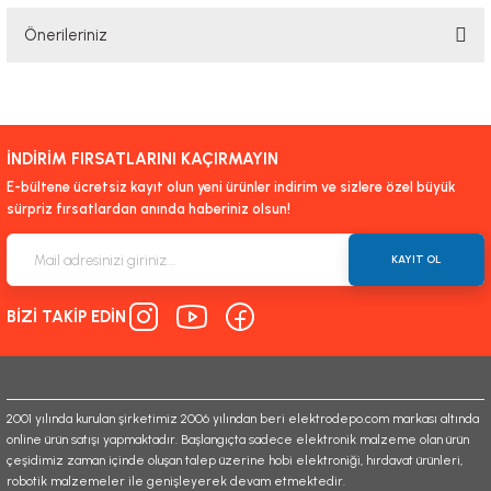
Önerileriniz
Yorum Yaz
Bu ürünün fiyat bilgisi, resim, ürün açıklamalarında ve diğer konularda
yetersiz gördüğünüz noktaları öneri formunu kullanarak tarafımıza
iletebilirsiniz.
İNDİRİM FIRSATLARINI KAÇIRMAYIN
Görüş ve önerileriniz için teşekkür ederiz.
E-bültene ücretsiz kayıt olun yeni ürünler indirim ve sizlere özel büyük
sürpriz fırsatlardan anında haberiniz olsun!
Ürün resmi kalitesiz, bozuk veya görüntülenemiyor.
Ürün açıklamasında eksik bilgiler bulunuyor.
KAYIT OL
Ürün bilgilerinde hatalar bulunuyor.
BİZİ TAKİP EDİN
Ürün fiyatı diğer sitelerden daha pahalı.
Bu ürüne benzer farklı alternatifler olmalı.
2001 yılında kurulan şirketimiz 2006 yılından beri elektrodepo.com markası altında
online ürün satışı yapmaktadır. Başlangıçta sadece elektronik malzeme olan ürün
çeşidimiz zaman içinde oluşan talep üzerine hobi elektroniği, hırdavat ürünleri,
robotik malzemeler ile genişleyerek devam etmektedir.
Gönder