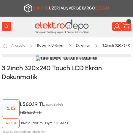
2000 TL
ÜZERİ ALIŞVERİŞE KARGO
BEDAVA
Anasayfa
Robotik Ürünler
Ekranlar
3.2inch 320x240 
3.2inch 320x240 Touch LCD Ekran
Dokunmatik
1.560,19 TL
(Kdv Dahil)
%15
1.835,52 TL
%3,00
Havale İndirimli Fiyatı : 1.513,39 TL
161,82 TL den başlayan taksitlerle!!