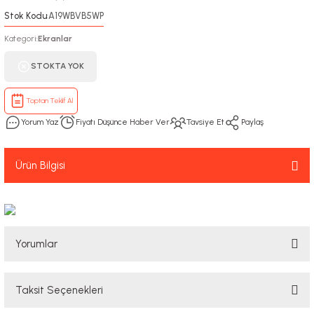
Stok Kodu
A19WBVB5WP
:
Kategori
Ekranlar
:
STOKTA YOK
Toptan Teklif Al
Yorum Yaz
Fiyatı Düşünce Haber Ver
Tavsiye Et
Paylaş
Ürün Bilgisi
Yorumlar
Taksit Seçenekleri
Bu ürüne ilk yorumu siz yapın!