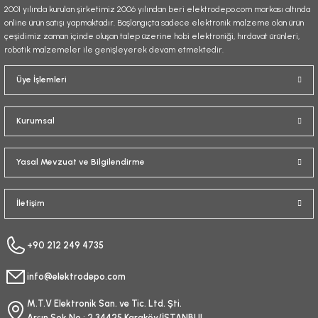
2001 yılında kurulan şirketimiz 2006 yılından beri elektrodepo.com markası altında
online ürün satışı yapmaktadır. Başlangıçta sadece elektronik malzeme olan ürün
çeşidimiz zaman içinde oluşan talep üzerine hobi elektroniği, hırdavat ürünleri,
robotik malzemeler ile genişleyerek devam etmektedir.
Gönder
Üye İşlemleri
Kurumsal
Yasal Mevzuat ve Bilgilendirme
İletişim
+90 212 249 4735
info@elektrodepo.com
M.T.V Elektronik San. ve Tic. Ltd. Şti.
Arşın Sok No : 2 34425 Karaköy/İSTANBUL