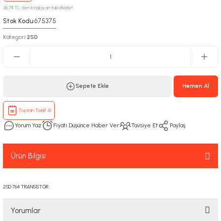
36,74 TL den başlayan taksitlerle!!
Stok Kodu
675375
:
Kategori
2SD
:
Sepete Ekle
Hemen Al
Toptan Teklif Al
Yorum Yaz
Fiyatı Düşünce Haber Ver
Tavsiye Et
Paylaş
Ürün Bilgisi
2SD 764 TRANSİSTÖR
Yorumlar