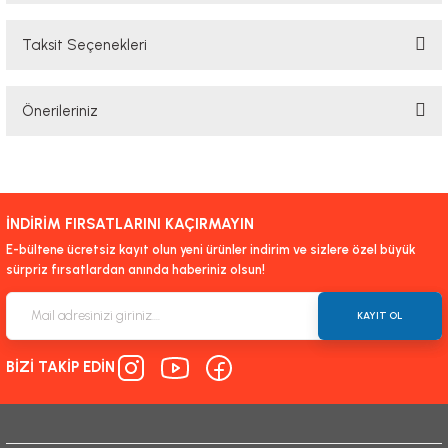
Taksit Seçenekleri
Bu ürüne ilk yorumu siz yapın!
Önerileriniz
Yorum Yaz
Bu ürünün fiyat bilgisi, resim, ürün açıklamalarında ve diğer konularda
yetersiz gördüğünüz noktaları öneri formunu kullanarak tarafımıza
iletebilirsiniz.
İNDİRİM FIRSATLARINI KAÇIRMAYIN
Görüş ve önerileriniz için teşekkür ederiz.
E-bültene ücretsiz kayıt olun yeni ürünler indirim ve sizlere özel büyük
sürpriz fırsatlardan anında haberiniz olsun!
Ürün resmi kalitesiz, bozuk veya görüntülenemiyor.
Ürün açıklamasında eksik bilgiler bulunuyor.
KAYIT OL
Ürün bilgilerinde hatalar bulunuyor.
BİZİ TAKİP EDİN
Ürün fiyatı diğer sitelerden daha pahalı.
Bu ürüne benzer farklı alternatifler olmalı.