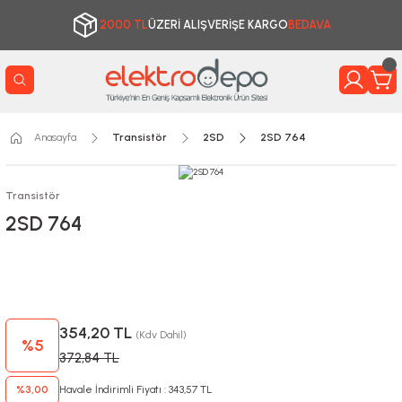
2000 TL
ÜZERİ ALIŞVERİŞE KARGO
BEDAVA
Anasayfa
Transistör
2SD
2SD 764
Transistör
2SD 764
354,20 TL
(Kdv Dahil)
%5
372,84 TL
%3,00
Havale İndirimli Fiyatı : 343,57 TL