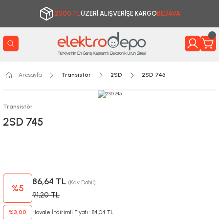
2000 TL
ÜZERİ ALIŞVERİŞE KARGO
BEDAVA
Anasayfa
Transistör
2SD
2SD 745
Transistör
2SD 745
86,64 TL
(Kdv Dahil)
%5
91,20 TL
%3,00
Havale İndirimli Fiyatı : 84,04 TL