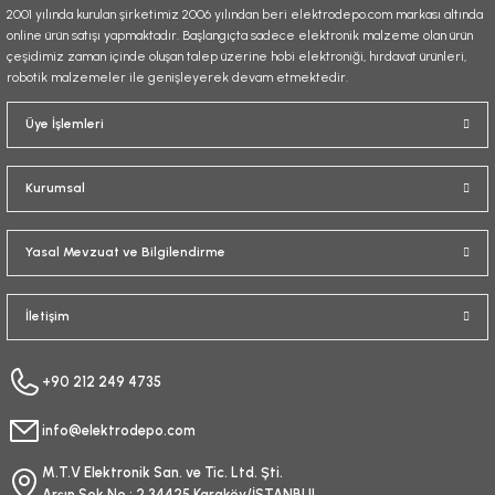
2001 yılında kurulan şirketimiz 2006 yılından beri elektrodepo.com markası altında
online ürün satışı yapmaktadır. Başlangıçta sadece elektronik malzeme olan ürün
çeşidimiz zaman içinde oluşan talep üzerine hobi elektroniği, hırdavat ürünleri,
robotik malzemeler ile genişleyerek devam etmektedir.
Gönder
Üye İşlemleri
Kurumsal
Yasal Mevzuat ve Bilgilendirme
İletişim
+90 212 249 4735
info@elektrodepo.com
M.T.V Elektronik San. ve Tic. Ltd. Şti.
Arşın Sok No : 2 34425 Karaköy/İSTANBUL