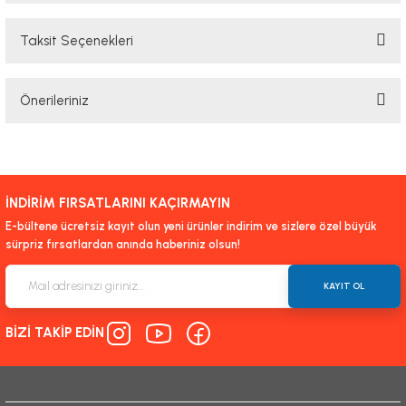
Taksit Seçenekleri
Bu ürüne ilk yorumu siz yapın!
Önerileriniz
Yorum Yaz
Bu ürünün fiyat bilgisi, resim, ürün açıklamalarında ve diğer konularda
yetersiz gördüğünüz noktaları öneri formunu kullanarak tarafımıza
iletebilirsiniz.
İNDİRİM FIRSATLARINI KAÇIRMAYIN
Görüş ve önerileriniz için teşekkür ederiz.
E-bültene ücretsiz kayıt olun yeni ürünler indirim ve sizlere özel büyük
sürpriz fırsatlardan anında haberiniz olsun!
Ürün resmi kalitesiz, bozuk veya görüntülenemiyor.
Ürün açıklamasında eksik bilgiler bulunuyor.
KAYIT OL
Ürün bilgilerinde hatalar bulunuyor.
BİZİ TAKİP EDİN
Ürün fiyatı diğer sitelerden daha pahalı.
Bu ürüne benzer farklı alternatifler olmalı.