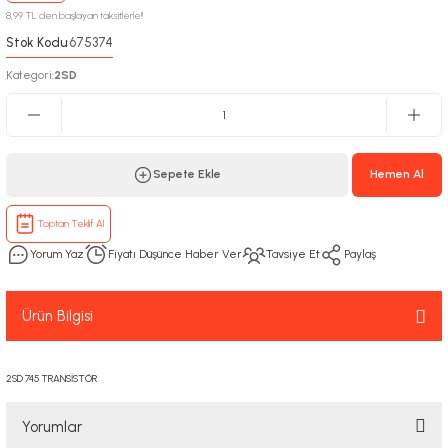
8,99 TL den başlayan taksitlerle!!
Stok Kodu
675374
:
Kategori
2SD
:
Sepete Ekle
Hemen Al
Toptan Teklif Al
Yorum Yaz
Fiyatı Düşünce Haber Ver
Tavsiye Et
Paylaş
Ürün Bilgisi
2SD 745 TRANSİSTÖR
Yorumlar