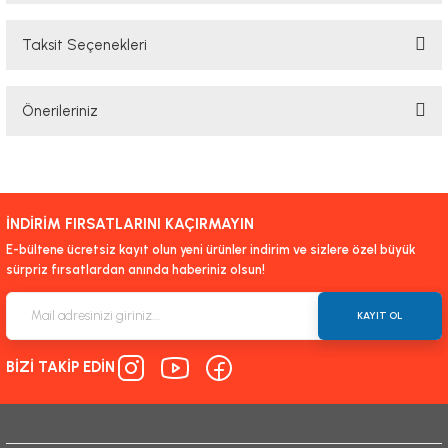
Taksit Seçenekleri
Bu ürüne ilk yorumu siz yapın!
Önerileriniz
Yorum Yaz
Bu ürünün fiyat bilgisi, resim, ürün açıklamalarında ve diğer konularda
yetersiz gördüğünüz noktaları öneri formunu kullanarak tarafımıza
iletebilirsiniz.
İNDİRİM FIRSATLARINI KAÇIRMAYIN
Görüş ve önerileriniz için teşekkür ederiz.
E-bültene ücretsiz kayıt olun yeni ürünler indirim ve sizlere özel büyük
sürpriz fırsatlardan anında haberiniz olsun!
Ürün resmi kalitesiz, bozuk veya görüntülenemiyor.
Ürün açıklamasında eksik bilgiler bulunuyor.
KAYIT OL
Ürün bilgilerinde hatalar bulunuyor.
BİZİ TAKİP EDİN
Ürün fiyatı diğer sitelerden daha pahalı.
Bu ürüne benzer farklı alternatifler olmalı.