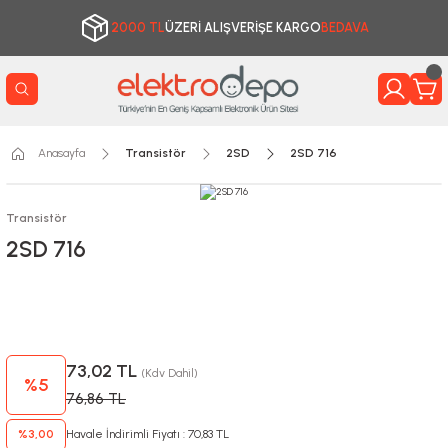
2000 TL
ÜZERİ ALIŞVERİŞE KARGO
BEDAVA
Anasayfa
Transistör
2SD
2SD 716
Transistör
2SD 716
73,02 TL
(Kdv Dahil)
%5
76,86 TL
%3,00
Havale İndirimli Fiyatı : 70,83 TL