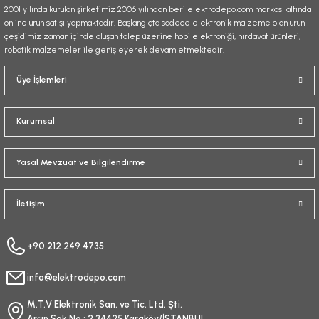
2001 yılında kurulan şirketimiz 2006 yılından beri elektrodepo.com markası altında
online ürün satışı yapmaktadır. Başlangıçta sadece elektronik malzeme olan ürün
çeşidimiz zaman içinde oluşan talep üzerine hobi elektroniği, hırdavat ürünleri,
robotik malzemeler ile genişleyerek devam etmektedir.
Gönder
Üye İşlemleri
Kurumsal
Yasal Mevzuat ve Bilgilendirme
İletişim
+90 212 249 4735
info@elektrodepo.com
M.T.V Elektronik San. ve Tic. Ltd. Şti.
Arşın Sok No : 2 34425 Karaköy/İSTANBUL