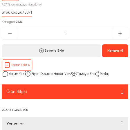
7,57 TL den başlayan taksitlerle!!
Stok Kodu
675371
:
Kategori
2SD
:
Sepete Ekle
Hemen Al
Toptan Teklif Al
Yorum Yaz
Fiyatı Düşünce Haber Ver
Tavsiye Et
Paylaş
Ürün Bilgisi
2SD 716 TRANSİSTÖR
Yorumlar