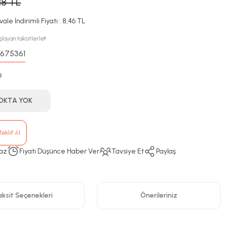
18 TL
ale İndirimli Fiyatı : 8,46 TL
layan taksitlerle!!
675361
:
D
OKTA YOK
eklif Al
az
Fiyatı Düşünce Haber Ver
Tavsiye Et
Paylaş
ksit Seçenekleri
Önerileriniz