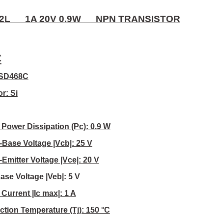
2L 1A 20V 0.9W NPN TRANSISTOR
C
2SD468C
or: Si
Power Dissipation (Pc): 0.9 W
Base Voltage |Vcb|: 25 V
Emitter Voltage |Vce|: 20 V
se Voltage |Veb|: 5 V
urrent |Ic max|: 1 A
tion Temperature (Tj): 150 °C