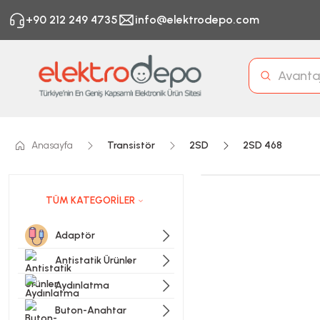
+90 212 249 4735
info@elektrodepo.com
Anasayfa
Transistör
2SD
2SD 468
TÜM KATEGORİLER
Adaptör
Antistatik Ürünler
Aydınlatma
Buton-Anahtar