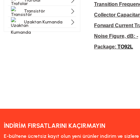
Trafolar
Transition Frequenc
Transistör
Collector Capacitan
Uzaktan Kumanda
Forward Current Tra
Noise Figure, dB: -
Package:
TO92L
Bu ürünün fiyat bilgisi, resi
Görüş ve önerileriniz için t
Ürün resmi kalitesiz, bozu
Ürün açıklamasında eksik bi
Ürün bilgilerinde hatalar b
Ürün fiyatı diğer sitelerde
İNDİRİM FIRSATLARINI KAÇIRMAYIN
Bu ürüne benzer farklı alter
E-bültene ücretsiz kayıt olun yeni ürünler indirim ve sizler