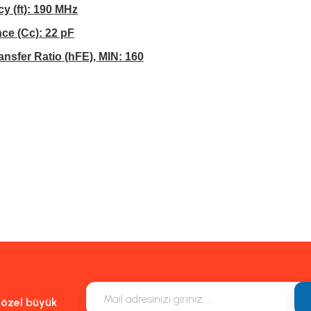
y (ft): 190 MHz
ce (Cc): 22 pF
nsfer Ratio (hFE), MIN: 160
m, ürün açıklamalarında ve diğer konularda yetersiz gördüğünüz noktaları öneri f
eşekkür ederiz.
Bu ürüne ilk yorumu siz yapın!
k veya görüntülenemiyor.
Yorum Yaz
lgiler bulunuyor.
ulunuyor.
n daha pahalı.
natifler olmalı.
e özel büyük