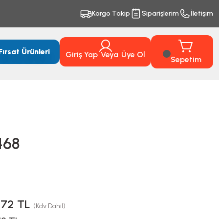
Kargo Takip
Siparişlerim
İletişim
Fırsat Ürünleri
Giriş Yap
Veya
Üye Ol
Sepetim
468
,72 TL
(Kdv Dahil)