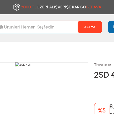
2000 TL
ÜZERİ ALIŞVERİŞE KARGO
BEDAVA
ARAMA
Transistör
2SD 
8
%5