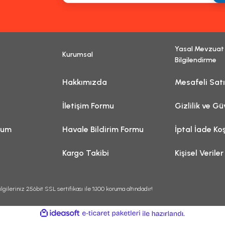
Yasal Mevzuat
Kurumsal
Gönder
Bilgilendirme
Hakkımızda
Mesafeli Sat
İletişim Formu
Gizlilik ve Gü
tum
Havale Bildirim Formu
İptal İade Koş
Kargo Takibi
Kişisel Veriler
lgileriniz 256bit SSL sertifikası ile %100 koruma altındadır!
ile
ideasoft
e-
hazırlandı.
ticaret