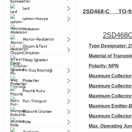
Led
2SD468-C TO-9
Lehim-Havya
Makaron
2SD468
Motor-Redüktör
Type Designator: 
Ölçüm &Test
Cihazları
Material of Transist
Pikap İğneleri
Polarity: NPN
Pil-Güç Kaynağı
Maximum Collector 
Plaketler
Maximum Collector-
Plastik Kutu
Maximum Collector-
Pot-Trimpot
Maximum Emitter-Ba
Robotik Ürünler
Maximum Collector C
Röle
Max. Operating Junc