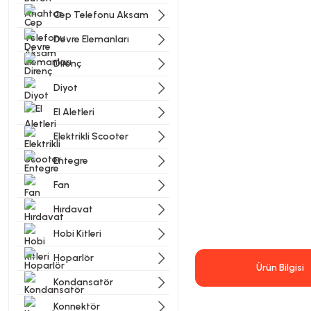
Cep Telefonu Aksam
Devre Elemanları
Direnç
Diyot
El Aletleri
Elektrikli Scooter
Entegre
Fan
Hırdavat
Hobi Kitleri
Hoparlör
Ürün Bilgisi
Kondansatör
Konnektör