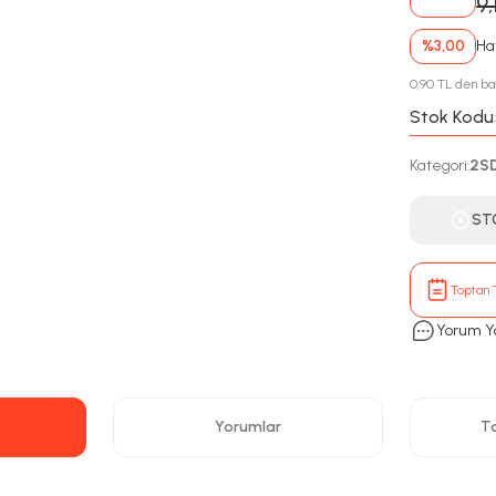
9,
%3,00
Hav
0,90 TL den baş
Stok Kodu
Kategori
2S
:
ST
Toptan T
Yorum Y
Yorumlar
Ta