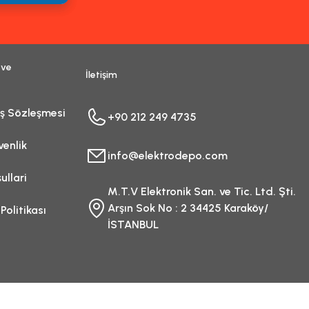
 ve
İletişim
ış Sözleşmesi
+90 212 249 4735
venlik
info@elektrodepo.com
ullari
M.T.V Elektronik San. ve Tic. Ltd. Şti.
Arşın Sok No : 2 34425 Karaköy/
 Politikası
İSTANBUL