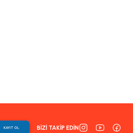
ormunu kullanarak tarafımıza iletebilirsiniz.
BİZİ TAKİP EDİN
KAYIT OL