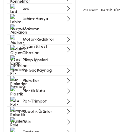
Led
2SD 3402 TRANSİSTÖR
Lehim-Havya
Makaron
Bu ürünün fiyat bilgisi, resi
Görüş ve önerileriniz için t
Motor-Redüktör
Ölçüm &Test
Cihazları
Ürün resmi kalitesiz, bozu
Pikap İğneleri
Ürün açıklamasında eksik bi
Pil-Güç Kaynağı
Ürün bilgilerinde hatalar b
Ürün fiyatı diğer sitelerde
Plaketler
Bu ürüne benzer farklı alter
Plastik Kutu
Pot-Trimpot
Robotik Ürünler
Röle