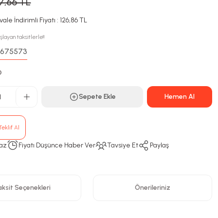
37,66 TL
ale İndirimli Fiyatı : 126,86 TL
şlayan taksitlerle!!
675573
:
D
Sepete Ekle
Hemen Al
eklif Al
az
Fiyatı Düşünce Haber Ver
Tavsiye Et
Paylaş
ksit Seçenekleri
Önerileriniz