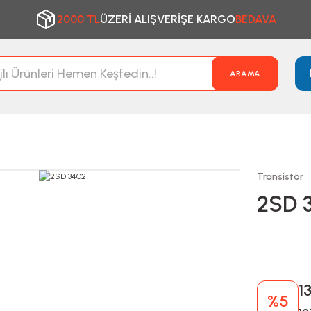
2000 TL
ÜZERİ ALIŞVERİŞE KARGO
BEDAVA
ARAMA
Transistör
2SD 
1
%5