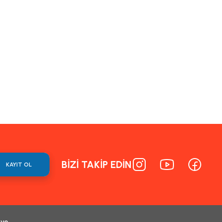
BİZİ TAKİP EDİN
KAYIT OL
 ve