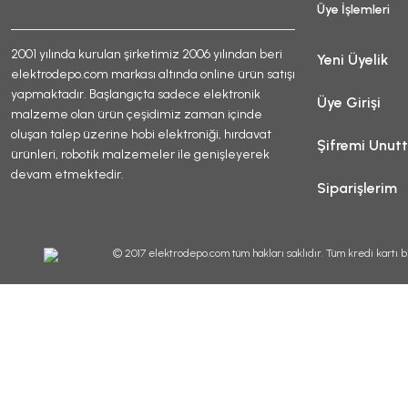
Üye İşlemleri
2001 yılında kurulan şirketimiz 2006 yılından beri
Yeni Üyelik
elektrodepo.com markası altında online ürün satışı
yapmaktadır. Başlangıçta sadece elektronik
Üye Girişi
malzeme olan ürün çeşidimiz zaman içinde
oluşan talep üzerine hobi elektroniği, hırdavat
Şifremi Unut
ürünleri, robotik malzemeler ile genişleyerek
devam etmektedir.
Siparişlerim
© 2017 elektrodepo.com tüm hakları saklıdır. Tüm kredi kartı bi