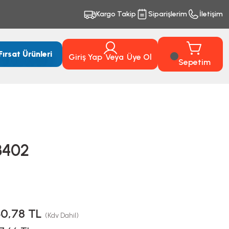
Kargo Takip
Siparişlerim
İletişim
Fırsat Ürünleri
Giriş Yap
Veya
Üye Ol
Sepetim
3402
30,78 TL
(Kdv Dahil)