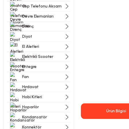
Cep Telefonu Aksam
Devre Elemanları
Direnç
Diyot
El Aletleri
Elektrikli Scooter
Entegre
Fan
Hırdavat
Hobi Kitleri
Hoparlör
Ürün Bilgisi
Kondansatör
Konnektör