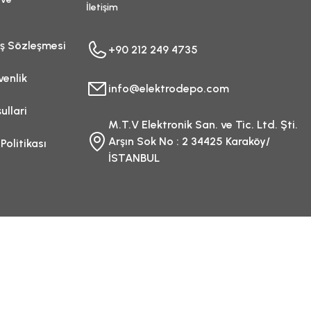
İletişim
ış Sözleşmesi
+90 212 249 4735
venlik
info@elektrodepo.com
ullari
M.T.V Elektronik San. ve Tic. Ltd. Şti.
Arşın Sok No : 2 34425 Karaköy/
 Politikası
İSTANBUL