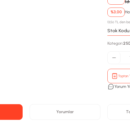
1
%3,00
Hav
13,56 TL den ba
Stok Kodu
Kategori
2S
:
Toptan T
Yorum Y
Yorumlar
Ta