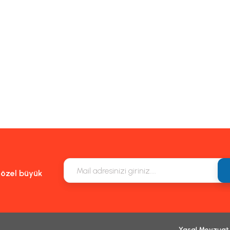
e özel büyük
Yasal Mevzuat