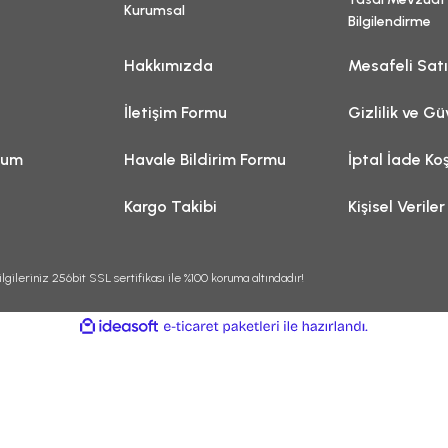
Kurumsal
Bilgilendirme
Hakkımızda
Mesafeli Sat
İletişim Formu
Gizlilik ve Gü
tum
Havale Bildirim Formu
İptal İade Koş
Kargo Takibi
Kişisel Veriler
lgileriniz 256bit SSL sertifikası ile %100 koruma altındadır!
ile
ideasoft
e-
hazırlandı.
ticaret
paketleri