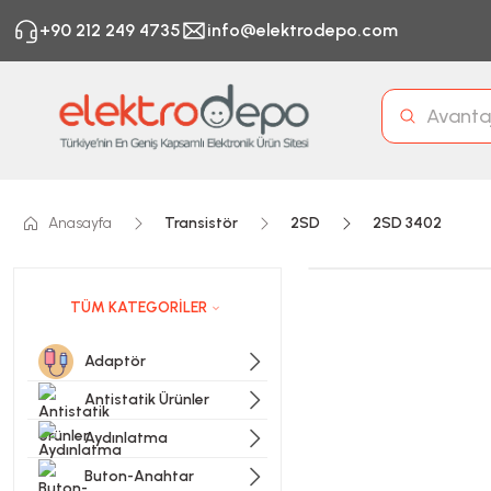
+90 212 249 4735
info@elektrodepo.com
Anasayfa
Transistör
2SD
2SD 3402
TÜM KATEGORİLER
Adaptör
Antistatik Ürünler
Aydınlatma
Buton-Anahtar