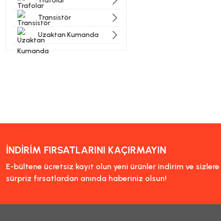
Trafolar
Transistör
Uzaktan Kumanda
İNDİRİM FIRSATLARINI KAÇIRMAYIN
E-bültene ücretsiz kayıt olun yeni ürünler indirim ve sizler
sürpriz fırsatlardan anında haberiniz olsun!