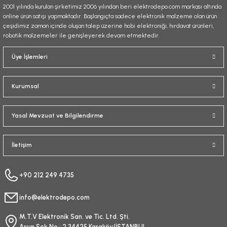
2001 yılında kurulan şirketimiz 2006 yılından beri elektrodepo.com markası altında
online ürün satışı yapmaktadır. Başlangıçta sadece elektronik malzeme olan ürün
çeşidimiz zaman içinde oluşan talep üzerine hobi elektroniği, hırdavat ürünleri,
robotik malzemeler ile genişleyerek devam etmektedir.
Gönder
Üye İşlemleri
Kurumsal
Yasal Mevzuat ve Bilgilendirme
İletişim
+90 212 249 4735
info@elektrodepo.com
M.T.V Elektronik San. ve Tic. Ltd. Şti.
Arşın Sok No : 2 34425 Karaköy/İSTANBUL