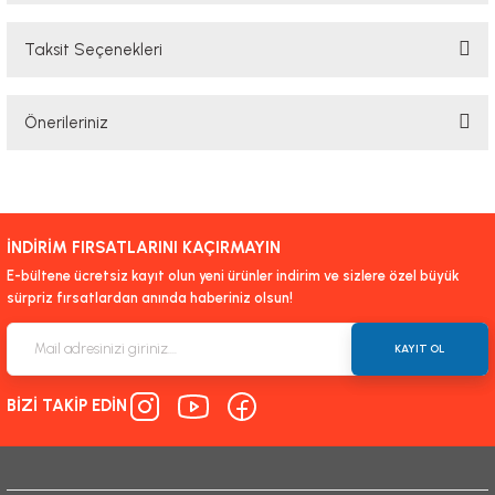
Taksit Seçenekleri
Bu ürüne ilk yorumu siz yapın!
Önerileriniz
Yorum Yaz
Bu ürünün fiyat bilgisi, resim, ürün açıklamalarında ve diğer konularda
yetersiz gördüğünüz noktaları öneri formunu kullanarak tarafımıza
iletebilirsiniz.
İNDİRİM FIRSATLARINI KAÇIRMAYIN
Görüş ve önerileriniz için teşekkür ederiz.
E-bültene ücretsiz kayıt olun yeni ürünler indirim ve sizlere özel büyük
sürpriz fırsatlardan anında haberiniz olsun!
Ürün resmi kalitesiz, bozuk veya görüntülenemiyor.
Ürün açıklamasında eksik bilgiler bulunuyor.
KAYIT OL
Ürün bilgilerinde hatalar bulunuyor.
BİZİ TAKİP EDİN
Ürün fiyatı diğer sitelerden daha pahalı.
Bu ürüne benzer farklı alternatifler olmalı.