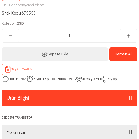
8,14 TL den başlayan taksitlerle!!
Stok Kodu
675553
:
Kategori
2SD
:
Sepete Ekle
Hemen Al
Toptan Teklif Al
Yorum Yaz
Fiyatı Düşünce Haber Ver
Tavsiye Et
Paylaş
Ürün Bilgisi
2SD 2398 TRANSİSTÖR
Yorumlar