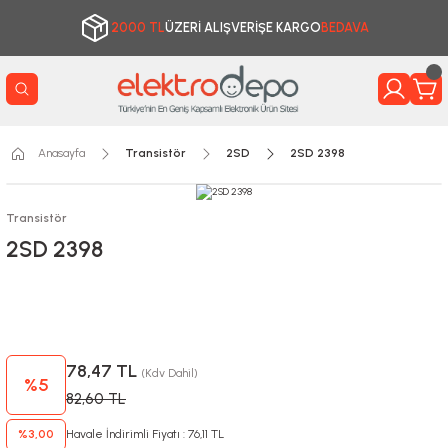
2000 TL
ÜZERİ ALIŞVERİŞE KARGO
BEDAVA
Anasayfa
Transistör
2SD
2SD 2398
Transistör
2SD 2398
78,47 TL
(Kdv Dahil)
%5
82,60 TL
%3,00
Havale İndirimli Fiyatı : 76,11 TL