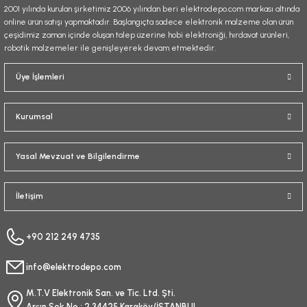
2001 yılında kurulan şirketimiz 2006 yılından beri elektrodepo.com markası altında
online ürün satışı yapmaktadır. Başlangıçta sadece elektronik malzeme olan ürün
çeşidimiz zaman içinde oluşan talep üzerine hobi elektroniği, hırdavat ürünleri,
robotik malzemeler ile genişleyerek devam etmektedir.
Gönder
Üye İşlemleri
Kurumsal
Yasal Mevzuat ve Bilgilendirme
İletişim
+90 212 249 4735
info@elektrodepo.com
M.T.V Elektronik San. ve Tic. Ltd. Şti.
Arşın Sok No : 2 34425 Karaköy/İSTANBUL