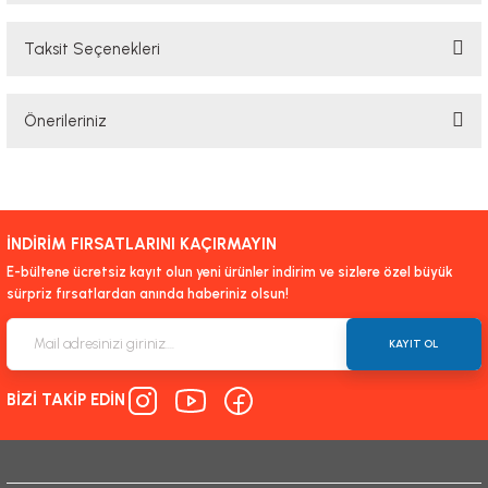
Taksit Seçenekleri
Bu ürüne ilk yorumu siz yapın!
Önerileriniz
Yorum Yaz
Bu ürünün fiyat bilgisi, resim, ürün açıklamalarında ve diğer konularda
yetersiz gördüğünüz noktaları öneri formunu kullanarak tarafımıza
iletebilirsiniz.
İNDİRİM FIRSATLARINI KAÇIRMAYIN
Görüş ve önerileriniz için teşekkür ederiz.
E-bültene ücretsiz kayıt olun yeni ürünler indirim ve sizlere özel büyük
sürpriz fırsatlardan anında haberiniz olsun!
Ürün resmi kalitesiz, bozuk veya görüntülenemiyor.
Ürün açıklamasında eksik bilgiler bulunuyor.
KAYIT OL
Ürün bilgilerinde hatalar bulunuyor.
BİZİ TAKİP EDİN
Ürün fiyatı diğer sitelerden daha pahalı.
Bu ürüne benzer farklı alternatifler olmalı.