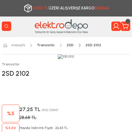
2000 TL
ÜZERİ ALIŞVERİŞE KARGO
BEDAVA
Anasayfa
Transistör
2SD
2SD 2102
Transistör
2SD 2102
27,25 TL
(Kdv Dahil)
%5
28,68 TL
%3,00
Havale İndirimli Fiyatı : 26,43 TL