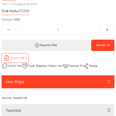
2,83 TL den başlayan taksitlerle!!
Stok Kodu
675536
:
Kategori
2SD
:
Sepete Ekle
Hemen Al
Toptan Teklif Al
Yorum Yaz
Fiyatı Düşünce Haber Ver
Tavsiye Et
Paylaş
Ürün Bilgisi
2SD 2102 TRANSİSTÖR
Yorumlar