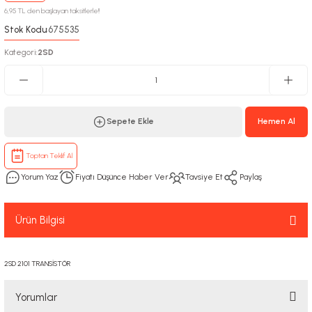
6,95 TL den başlayan taksitlerle!!
Stok Kodu
675535
:
Kategori
2SD
:
Sepete Ekle
Hemen Al
Toptan Teklif Al
Yorum Yaz
Fiyatı Düşünce Haber Ver
Tavsiye Et
Paylaş
Ürün Bilgisi
2SD 2101 TRANSİSTÖR
Yorumlar