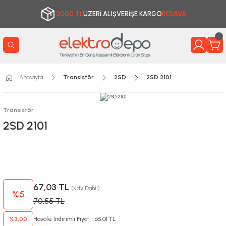
2000 TL
ÜZERİ ALIŞVERİŞE KARGO
BEDAVA
Anasayfa
Transistör
2SD
2SD 2101
Transistör
2SD 2101
67,03 TL
(Kdv Dahil)
%5
70,55 TL
%3,00
Havale İndirimli Fiyatı : 65,01 TL