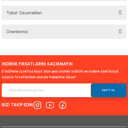
Taksit Seçenekleri
Bu ürüne ilk yorumu siz yapın!
Önerileriniz
Yorum Yaz
Bu ürünün fiyat bilgisi, resim, ürün açıklamalarında ve diğer konularda
yetersiz gördüğünüz noktaları öneri formunu kullanarak tarafımıza
iletebilirsiniz.
İNDİRİM FIRSATLARINI KAÇIRMAYIN
Görüş ve önerileriniz için teşekkür ederiz.
E-bültene ücretsiz kayıt olun yeni ürünler indirim ve sizlere özel büyük
sürpriz fırsatlardan anında haberiniz olsun!
Ürün resmi kalitesiz, bozuk veya görüntülenemiyor.
Ürün açıklamasında eksik bilgiler bulunuyor.
KAYIT OL
Ürün bilgilerinde hatalar bulunuyor.
BİZİ TAKİP EDİN
Ürün fiyatı diğer sitelerden daha pahalı.
Bu ürüne benzer farklı alternatifler olmalı.