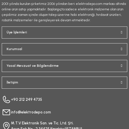
2001 yılında kurulan şirketimiz 2006 yılından beri elektrodepo.com markası altında
online ürün satışı yapmaktadır. Başlangıçta sadece elektronik malzeme olan ürün
çeşidimiz zaman içinde oluşan talep üzerine hobi elektroniği, hırdavat ürünleri,
robotik malzemeler ile genişleyerek devam etmektedir.
Gönder
Üye İşlemleri
Kurumsal
Yasal Mevzuat ve Bilgilendirme
İletişim
+90 212 249 4735
info@elektrodepo.com
M.T.V Elektronik San. ve Tic. Ltd. Şti.
Arşın Sok No : 2 34425 Karaköy/İSTANBUL