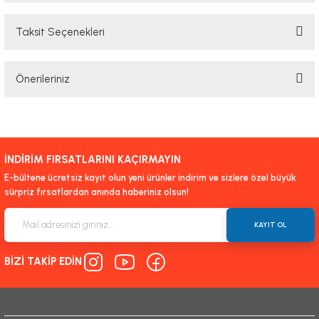
Taksit Seçenekleri
Bu ürüne ilk yorumu siz yapın!
Önerileriniz
Yorum Yaz
Bu ürünün fiyat bilgisi, resim, ürün açıklamalarında ve diğer konularda
yetersiz gördüğünüz noktaları öneri formunu kullanarak tarafımıza
iletebilirsiniz.
İNDİRİM FIRSATLARINI KAÇIRMAYIN
Görüş ve önerileriniz için teşekkür ederiz.
E-bültene ücretsiz kayıt olun yeni ürünler indirim ve sizlere özel büyük
sürpriz fırsatlardan anında haberiniz olsun!
Ürün resmi kalitesiz, bozuk veya görüntülenemiyor.
Ürün açıklamasında eksik bilgiler bulunuyor.
KAYIT OL
Ürün bilgilerinde hatalar bulunuyor.
BİZİ TAKİP EDİN
Ürün fiyatı diğer sitelerden daha pahalı.
Bu ürüne benzer farklı alternatifler olmalı.