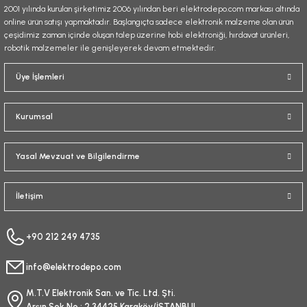
2001 yılında kurulan şirketimiz 2006 yılından beri elektrodepo.com markası altında
online ürün satışı yapmaktadır. Başlangıçta sadece elektronik malzeme olan ürün
çeşidimiz zaman içinde oluşan talep üzerine hobi elektroniği, hırdavat ürünleri,
robotik malzemeler ile genişleyerek devam etmektedir.
Gönder
Üye İşlemleri
Kurumsal
Yasal Mevzuat ve Bilgilendirme
İletişim
+90 212 249 4735
info@elektrodepo.com
M.T.V Elektronik San. ve Tic. Ltd. Şti.
Arşın Sok No : 2 34425 Karaköy/İSTANBUL