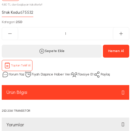
4,80 TL den başlayan taksitlerle!!
Stok Kodu
675532
:
Kategori
2SD
:
Sepete Ekle
Hemen Al
Toptan Teklif Al
Yorum Yaz
Fiyatı Düşünce Haber Ver
Tavsiye Et
Paylaş
Ürün Bilgisi
2SD 2061 TRANSİSTÖR
Yorumlar