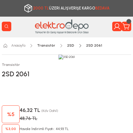
2000 TL
ÜZERİ ALIŞVERİŞE KARGO
BEDAVA
Anasayfa
Transistör
2SD
2SD 2061
Transistör
2SD 2061
46,32 TL
(Kdv Dahil)
%5
48,76 TL
%3,00
Havale İndirimli Fiyatı : 44,93 TL