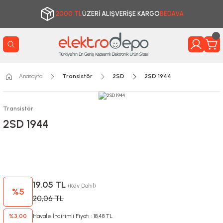
2000 TL
ÜZERİ ALIŞVERİŞE KARGO
BEDAVA
Anasayfa
Transistör
2SD
2SD 1944
Transistör
2SD 1944
19,05 TL
(Kdv Dahil)
%5
20,06 TL
%3,00
Havale İndirimli Fiyatı : 18,48 TL