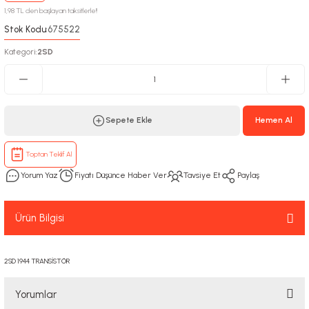
1,98 TL den başlayan taksitlerle!!
Stok Kodu
675522
:
Kategori
2SD
:
Sepete Ekle
Hemen Al
Toptan Teklif Al
Yorum Yaz
Fiyatı Düşünce Haber Ver
Tavsiye Et
Paylaş
Ürün Bilgisi
2SD 1944 TRANSİSTÖR
Yorumlar