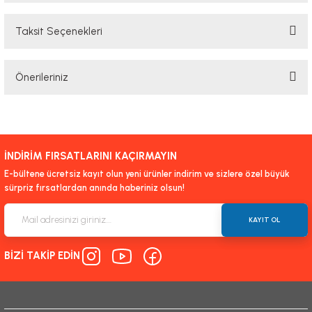
Taksit Seçenekleri
Bu ürüne ilk yorumu siz yapın!
Önerileriniz
Yorum Yaz
Bu ürünün fiyat bilgisi, resim, ürün açıklamalarında ve diğer konularda
yetersiz gördüğünüz noktaları öneri formunu kullanarak tarafımıza
iletebilirsiniz.
İNDİRİM FIRSATLARINI KAÇIRMAYIN
Görüş ve önerileriniz için teşekkür ederiz.
E-bültene ücretsiz kayıt olun yeni ürünler indirim ve sizlere özel büyük
sürpriz fırsatlardan anında haberiniz olsun!
Ürün resmi kalitesiz, bozuk veya görüntülenemiyor.
Ürün açıklamasında eksik bilgiler bulunuyor.
KAYIT OL
Ürün bilgilerinde hatalar bulunuyor.
BİZİ TAKİP EDİN
Ürün fiyatı diğer sitelerden daha pahalı.
Bu ürüne benzer farklı alternatifler olmalı.