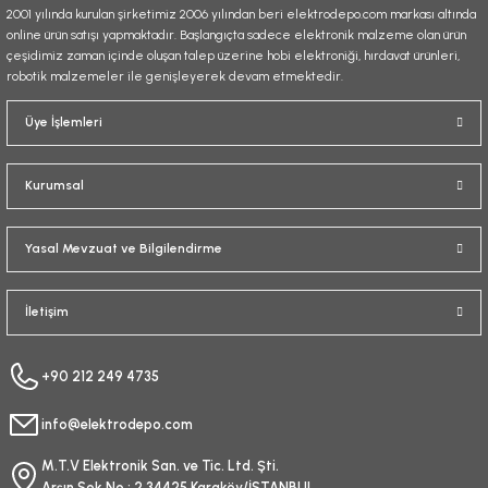
2001 yılında kurulan şirketimiz 2006 yılından beri elektrodepo.com markası altında
online ürün satışı yapmaktadır. Başlangıçta sadece elektronik malzeme olan ürün
çeşidimiz zaman içinde oluşan talep üzerine hobi elektroniği, hırdavat ürünleri,
robotik malzemeler ile genişleyerek devam etmektedir.
Gönder
Üye İşlemleri
Kurumsal
Yasal Mevzuat ve Bilgilendirme
İletişim
+90 212 249 4735
info@elektrodepo.com
M.T.V Elektronik San. ve Tic. Ltd. Şti.
Arşın Sok No : 2 34425 Karaköy/İSTANBUL