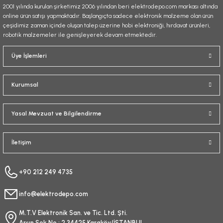
2001 yılında kurulan şirketimiz 2006 yılından beri elektrodepo.com markası altında
online ürün satışı yapmaktadır. Başlangıçta sadece elektronik malzeme olan ürün
çeşidimiz zaman içinde oluşan talep üzerine hobi elektroniği, hırdavat ürünleri,
robotik malzemeler ile genişleyerek devam etmektedir.
Gönder
Üye İşlemleri
Kurumsal
Yasal Mevzuat ve Bilgilendirme
İletişim
+90 212 249 4735
info@elektrodepo.com
M.T.V Elektronik San. ve Tic. Ltd. Şti.
Arşın Sok No : 2 34425 Karaköy/İSTANBUL