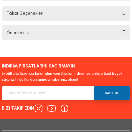
Taksit Seçenekleri
Bu ürüne ilk yorumu siz yapın!
Önerileriniz
Yorum Yaz
Bu ürünün fiyat bilgisi, resim, ürün açıklamalarında ve diğer konularda
yetersiz gördüğünüz noktaları öneri formunu kullanarak tarafımıza
iletebilirsiniz.
İNDİRİM FIRSATLARINI KAÇIRMAYIN
Görüş ve önerileriniz için teşekkür ederiz.
E-bültene ücretsiz kayıt olun yeni ürünler indirim ve sizlere özel büyük
sürpriz fırsatlardan anında haberiniz olsun!
Ürün resmi kalitesiz, bozuk veya görüntülenemiyor.
Ürün açıklamasında eksik bilgiler bulunuyor.
KAYIT OL
Ürün bilgilerinde hatalar bulunuyor.
BİZİ TAKİP EDİN
Ürün fiyatı diğer sitelerden daha pahalı.
Bu ürüne benzer farklı alternatifler olmalı.