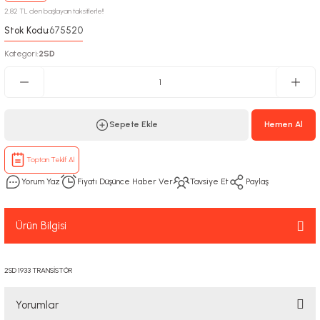
2,82 TL den başlayan taksitlerle!!
Stok Kodu
675520
:
Kategori
2SD
:
Sepete Ekle
Hemen Al
Toptan Teklif Al
Yorum Yaz
Fiyatı Düşünce Haber Ver
Tavsiye Et
Paylaş
Ürün Bilgisi
2SD 1933 TRANSİSTÖR
Yorumlar