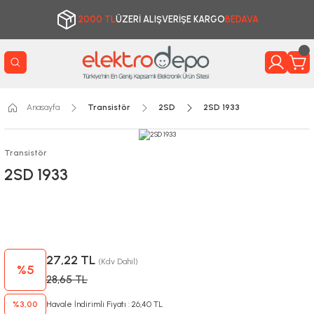
2000 TL
ÜZERİ ALIŞVERİŞE KARGO
BEDAVA
Anasayfa
Transistör
2SD
2SD 1933
Transistör
2SD 1933
27,22 TL
(Kdv Dahil)
%5
28,65 TL
%3,00
Havale İndirimli Fiyatı : 26,40 TL