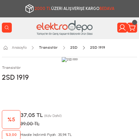
2000 TL
ÜZERİ ALIŞVERİŞE KARGO
BEDAVA
Anasayfa
Transistör
2SD
2SD 1919
Transistör
2SD 1919
37,05 TL
(Kdv Dahil)
%5
39,00 TL
%3,00
Havale İndirimli Fiyatı : 35,94 TL