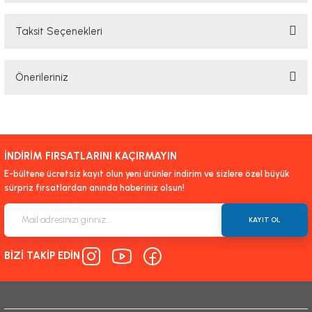
Taksit Seçenekleri
Bu ürüne ilk yorumu siz yapın!
Önerileriniz
Yorum Yaz
Bu ürünün fiyat bilgisi, resim, ürün açıklamalarında ve diğer konularda
yetersiz gördüğünüz noktaları öneri formunu kullanarak tarafımıza
iletebilirsiniz.
İNDİRİM FIRSATLARINI KAÇIRMAYIN
Görüş ve önerileriniz için teşekkür ederiz.
E-bültene ücretsiz kayıt olun yeni ürünler indirim ve sizlere özel büyük
sürpriz fırsatlardan anında haberiniz olsun!
Ürün resmi kalitesiz, bozuk veya görüntülenemiyor.
Ürün açıklamasında eksik bilgiler bulunuyor.
KAYIT OL
Ürün bilgilerinde hatalar bulunuyor.
BİZİ TAKİP EDİN
Ürün fiyatı diğer sitelerden daha pahalı.
Bu ürüne benzer farklı alternatifler olmalı.