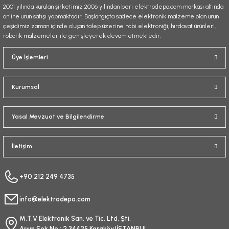
2001 yılında kurulan şirketimiz 2006 yılından beri elektrodepo.com markası altında
online ürün satışı yapmaktadır. Başlangıçta sadece elektronik malzeme olan ürün
çeşidimiz zaman içinde oluşan talep üzerine hobi elektroniği, hırdavat ürünleri,
robotik malzemeler ile genişleyerek devam etmektedir.
Gönder
Üye İşlemleri
Kurumsal
Yasal Mevzuat ve Bilgilendirme
İletişim
+90 212 249 4735
info@elektrodepo.com
M.T.V Elektronik San. ve Tic. Ltd. Şti.
Arşın Sok No : 2 34425 Karaköy/İSTANBUL