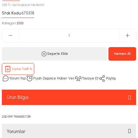
3,84 TL den başlayan taksitlerle!!
Stok Kodu
675518
:
Kategori
2SD
:
Sepete Ekle
Hemen Al
Toptan Teklif Al
Yorum Yaz
Fiyatı Düşünce Haber Ver
Tavsiye Et
Paylaş
Ürün Bilgisi
2SD 1919 TRANSİSTÖR
Yorumlar