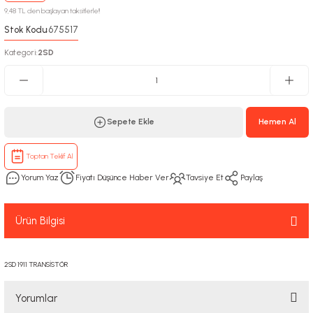
9,48 TL den başlayan taksitlerle!!
Stok Kodu
675517
:
Kategori
2SD
:
Sepete Ekle
Hemen Al
Toptan Teklif Al
Yorum Yaz
Fiyatı Düşünce Haber Ver
Tavsiye Et
Paylaş
Ürün Bilgisi
2SD 1911 TRANSİSTÖR
Yorumlar