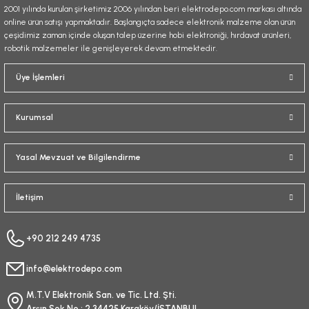
2001 yılında kurulan şirketimiz 2006 yılından beri elektrodepo.com markası altında
online ürün satışı yapmaktadır. Başlangıçta sadece elektronik malzeme olan ürün
çeşidimiz zaman içinde oluşan talep üzerine hobi elektroniği, hırdavat ürünleri,
robotik malzemeler ile genişleyerek devam etmektedir.
Gönder
Üye İşlemleri
Kurumsal
Yasal Mevzuat ve Bilgilendirme
İletişim
+90 212 249 4735
info@elektrodepo.com
M.T.V Elektronik San. ve Tic. Ltd. Şti.
Arşın Sok No : 2 34425 Karaköy/İSTANBUL