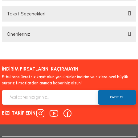
Taksit Seçenekleri
Bu ürüne ilk yorumu siz yapın!
Önerileriniz
Yorum Yaz
Bu ürünün fiyat bilgisi, resim, ürün açıklamalarında ve diğer konularda
yetersiz gördüğünüz noktaları öneri formunu kullanarak tarafımıza
iletebilirsiniz.
İNDİRİM FIRSATLARINI KAÇIRMAYIN
Görüş ve önerileriniz için teşekkür ederiz.
E-bültene ücretsiz kayıt olun yeni ürünler indirim ve sizlere özel büyük
sürpriz fırsatlardan anında haberiniz olsun!
Ürün resmi kalitesiz, bozuk veya görüntülenemiyor.
Ürün açıklamasında eksik bilgiler bulunuyor.
KAYIT OL
Ürün bilgilerinde hatalar bulunuyor.
BİZİ TAKİP EDİN
Ürün fiyatı diğer sitelerden daha pahalı.
Bu ürüne benzer farklı alternatifler olmalı.