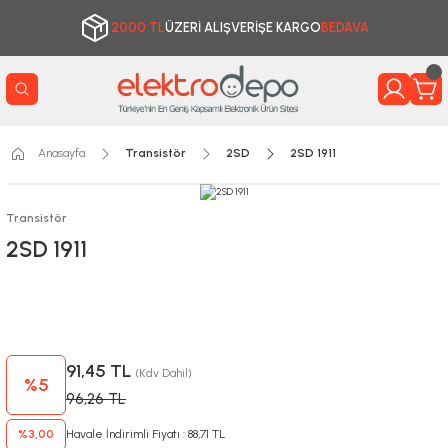
2000 TL
ÜZERİ ALIŞVERİŞE KARGO
BEDAVA
Anasayfa
Transistör
2SD
2SD 1911
Transistör
2SD 1911
91,45 TL
(Kdv Dahil)
%5
96,26 TL
%3,00
Havale İndirimli Fiyatı : 88,71 TL