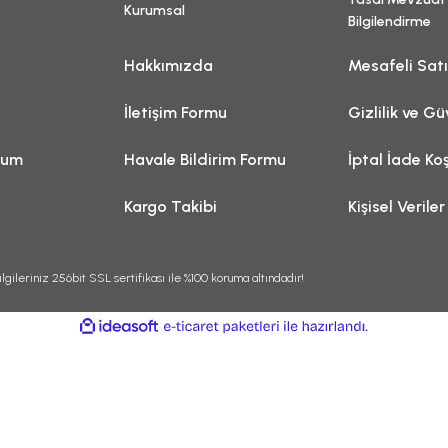
Kurumsal
Bilgilendirme
Hakkımızda
Mesafeli Sat
İletişim Formu
Gizlilik ve Gü
tum
Havale Bildirim Formu
İptal İade Koş
Kargo Takibi
Kişisel Veriler
lgileriniz 256bit SSL sertifikası ile %100 koruma altındadır!
ile
ideasoft
e-
hazırlandı.
ticaret
paketleri