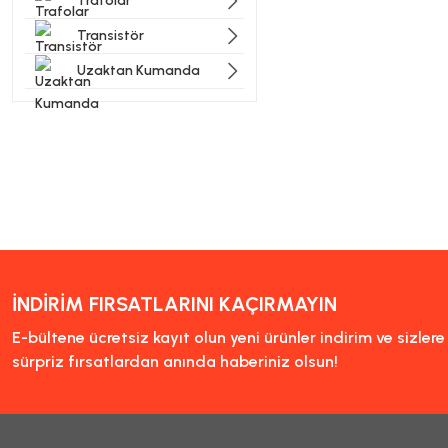
Trafolar
Transistör
Uzaktan Kumanda
İNDİRİM FIRSATLARINI KAÇIRMAYIN
E-bültene ücretsiz kayıt olun yeni ürünler indirim ve sizler
sürpriz fırsatlardan anında haberiniz olsun!