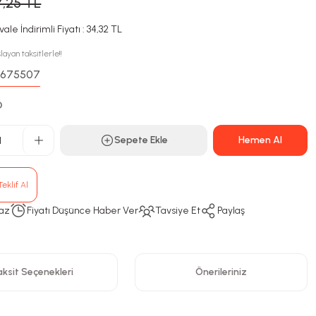
7,25 TL
ale İndirimli Fiyatı : 34,32 TL
layan taksitlerle!!
675507
:
D
Sepete Ekle
Hemen Al
eklif Al
az
Fiyatı Düşünce Haber Ver
Tavsiye Et
Paylaş
ksit Seçenekleri
Önerileriniz