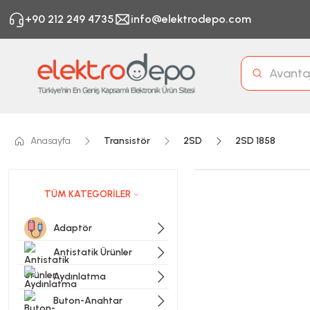
+90 212 249 4735
info@elektrodepo.com
Anasayfa
Transistör
2SD
2SD 1858
TÜM KATEGORİLER
Adaptör
Antistatik Ürünler
Aydınlatma
Buton-Anahtar