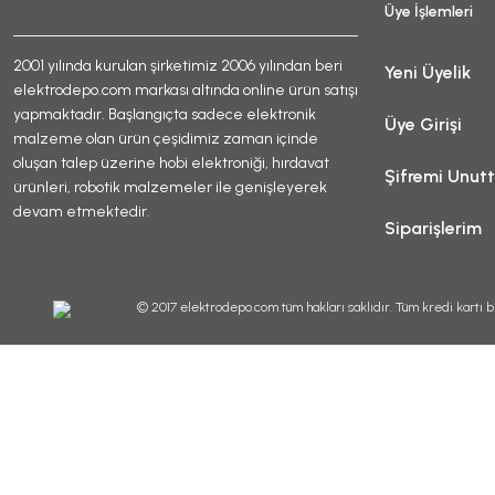
Üye İşlemleri
2001 yılında kurulan şirketimiz 2006 yılından beri
Yeni Üyelik
elektrodepo.com markası altında online ürün satışı
yapmaktadır. Başlangıçta sadece elektronik
Üye Girişi
malzeme olan ürün çeşidimiz zaman içinde
oluşan talep üzerine hobi elektroniği, hırdavat
Şifremi Unut
ürünleri, robotik malzemeler ile genişleyerek
devam etmektedir.
Siparişlerim
© 2017 elektrodepo.com tüm hakları saklıdır. Tüm kredi kartı bi