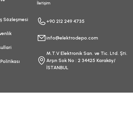
İletişim
ış Sözleşmesi
+90 212 249 4735
venlik
info@elektrodepo.com
ullari
M.T.V Elektronik San. ve Tic. Ltd. Şti.
Arşın Sok No : 2 34425 Karaköy/
 Politikası
İSTANBUL