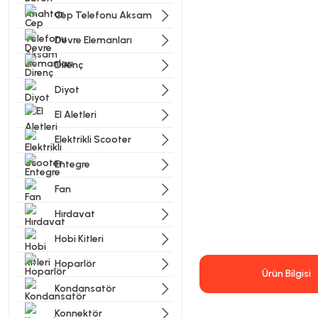
Cep Telefonu Aksam
Devre Elemanları
Direnç
Diyot
El Aletleri
Elektrikli Scooter
Entegre
Fan
Hırdavat
Hobi Kitleri
Hoparlör
Ürün Bilgisi
Kondansatör
Konnektör