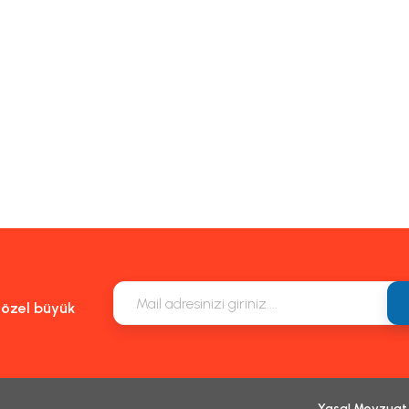
e özel büyük
Yasal Mevzuat