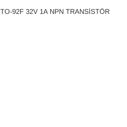
TO-92F 32V 1A NPN TRANSİSTÖR
m, ürün açıklamalarında ve diğer konularda yetersiz gördüğünüz noktaları öneri f
eşekkür ederiz.
Bu ürüne ilk yorumu siz yapın!
k veya görüntülenemiyor.
Yorum Yaz
lgiler bulunuyor.
ulunuyor.
n daha pahalı.
natifler olmalı.
Gönder