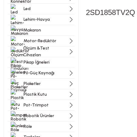
Led
2SD1858TV2Q 
Lehim-Havya
Makaron
Bu ürünün fiyat bilgisi, resi
Motor-Redüktör
Görüş ve önerileriniz için t
Ölçüm &Test
Cihazları
Ürün resmi kalitesiz, bozu
Pikap İğneleri
Ürün açıklamasında eksik bi
Pil-Güç Kaynağı
Ürün bilgilerinde hatalar b
Plaketler
Ürün fiyatı diğer sitelerde
Plastik Kutu
Bu ürüne benzer farklı alter
Pot-Trimpot
Robotik Ürünler
Röle