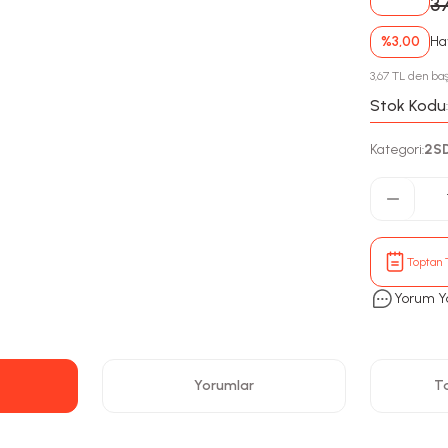
3
%3,00
Hav
3,67 TL den baş
Stok Kodu
Kategori
2S
:
Toptan T
Yorum Y
Yorumlar
Ta