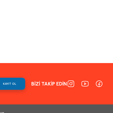
BİZİ TAKİP EDİN
KAYIT OL
 ve