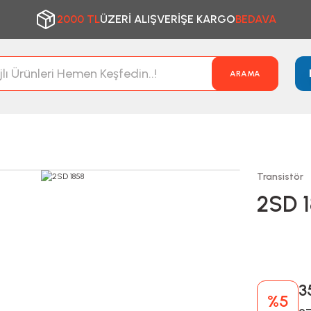
2000 TL
ÜZERİ ALIŞVERİŞE KARGO
BEDAVA
ARAMA
Transistör
2SD 
3
%5