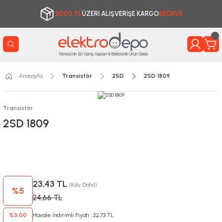
2000 TL
ÜZERİ ALIŞVERİŞE KARGO
BEDAVA
Anasayfa
Transistör
2SD
2SD 1809
Transistör
2SD 1809
23,43 TL
(Kdv Dahil)
%5
24,66 TL
%3,00
Havale İndirimli Fiyatı : 22,73 TL