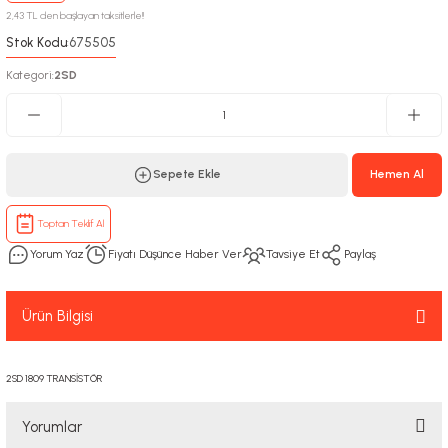
2,43 TL den başlayan taksitlerle!!
Stok Kodu
675505
:
Kategori
2SD
:
Sepete Ekle
Hemen Al
Toptan Teklif Al
Yorum Yaz
Fiyatı Düşünce Haber Ver
Tavsiye Et
Paylaş
Ürün Bilgisi
2SD 1809 TRANSİSTÖR
Yorumlar