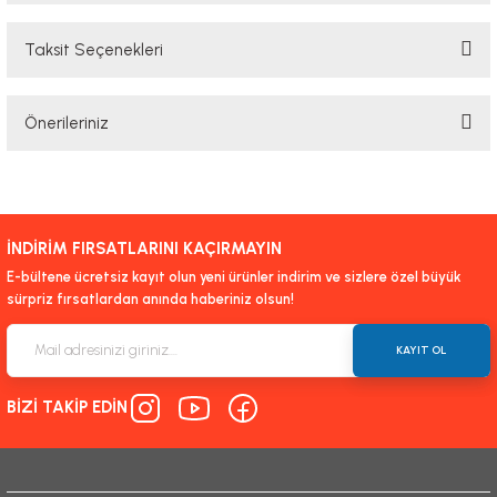
Taksit Seçenekleri
Bu ürüne ilk yorumu siz yapın!
Önerileriniz
Yorum Yaz
Bu ürünün fiyat bilgisi, resim, ürün açıklamalarında ve diğer konularda
yetersiz gördüğünüz noktaları öneri formunu kullanarak tarafımıza
iletebilirsiniz.
İNDİRİM FIRSATLARINI KAÇIRMAYIN
Görüş ve önerileriniz için teşekkür ederiz.
E-bültene ücretsiz kayıt olun yeni ürünler indirim ve sizlere özel büyük
sürpriz fırsatlardan anında haberiniz olsun!
Ürün resmi kalitesiz, bozuk veya görüntülenemiyor.
Ürün açıklamasında eksik bilgiler bulunuyor.
KAYIT OL
Ürün bilgilerinde hatalar bulunuyor.
BİZİ TAKİP EDİN
Ürün fiyatı diğer sitelerden daha pahalı.
Bu ürüne benzer farklı alternatifler olmalı.