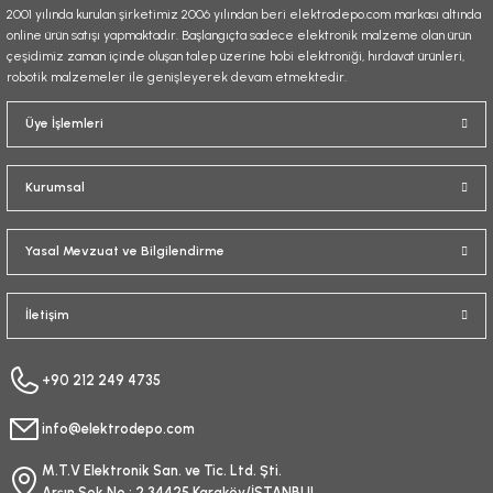
2001 yılında kurulan şirketimiz 2006 yılından beri elektrodepo.com markası altında
online ürün satışı yapmaktadır. Başlangıçta sadece elektronik malzeme olan ürün
çeşidimiz zaman içinde oluşan talep üzerine hobi elektroniği, hırdavat ürünleri,
robotik malzemeler ile genişleyerek devam etmektedir.
Gönder
Üye İşlemleri
Kurumsal
Yasal Mevzuat ve Bilgilendirme
İletişim
+90 212 249 4735
info@elektrodepo.com
M.T.V Elektronik San. ve Tic. Ltd. Şti.
Arşın Sok No : 2 34425 Karaköy/İSTANBUL