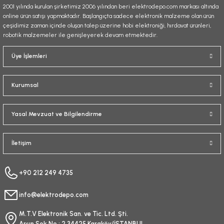
2001 yılında kurulan şirketimiz 2006 yılından beri elektrodepo.com markası altında
online ürün satışı yapmaktadır. Başlangıçta sadece elektronik malzeme olan ürün
çeşidimiz zaman içinde oluşan talep üzerine hobi elektroniği, hırdavat ürünleri,
robotik malzemeler ile genişleyerek devam etmektedir.
Gönder
Üye İşlemleri
Kurumsal
Yasal Mevzuat ve Bilgilendirme
İletişim
+90 212 249 4735
info@elektrodepo.com
M.T.V Elektronik San. ve Tic. Ltd. Şti.
Arşın Sok No : 2 34425 Karaköy/İSTANBUL