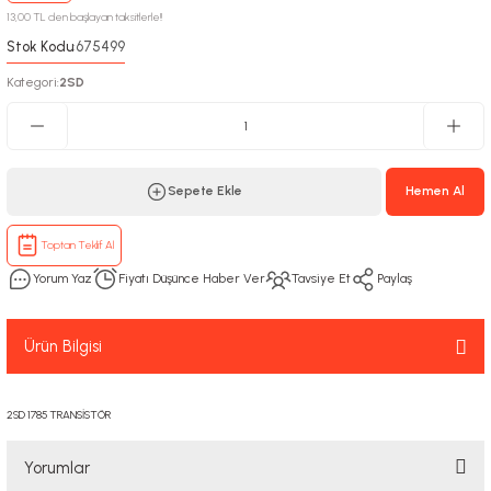
13,00 TL den başlayan taksitlerle!!
Stok Kodu
675499
:
Kategori
2SD
:
Sepete Ekle
Hemen Al
Toptan Teklif Al
Yorum Yaz
Fiyatı Düşünce Haber Ver
Tavsiye Et
Paylaş
Ürün Bilgisi
2SD 1785 TRANSİSTÖR
Yorumlar