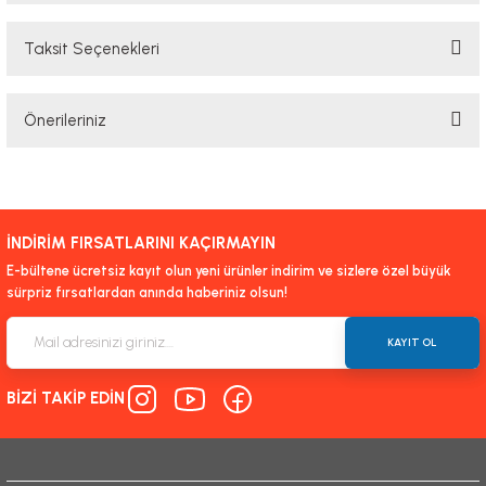
Taksit Seçenekleri
Bu ürüne ilk yorumu siz yapın!
Önerileriniz
Yorum Yaz
Bu ürünün fiyat bilgisi, resim, ürün açıklamalarında ve diğer konularda
yetersiz gördüğünüz noktaları öneri formunu kullanarak tarafımıza
iletebilirsiniz.
İNDİRİM FIRSATLARINI KAÇIRMAYIN
Görüş ve önerileriniz için teşekkür ederiz.
E-bültene ücretsiz kayıt olun yeni ürünler indirim ve sizlere özel büyük
sürpriz fırsatlardan anında haberiniz olsun!
Ürün resmi kalitesiz, bozuk veya görüntülenemiyor.
Ürün açıklamasında eksik bilgiler bulunuyor.
KAYIT OL
Ürün bilgilerinde hatalar bulunuyor.
BİZİ TAKİP EDİN
Ürün fiyatı diğer sitelerden daha pahalı.
Bu ürüne benzer farklı alternatifler olmalı.