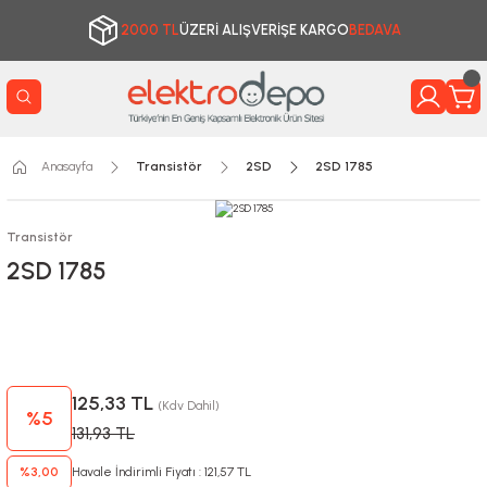
2000 TL
ÜZERİ ALIŞVERİŞE KARGO
BEDAVA
Anasayfa
Transistör
2SD
2SD 1785
Transistör
2SD 1785
125,33 TL
(Kdv Dahil)
%5
131,93 TL
%3,00
Havale İndirimli Fiyatı : 121,57 TL