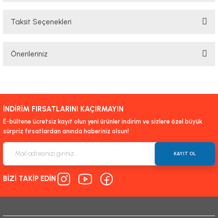
Taksit Seçenekleri
Bu ürüne ilk yorumu siz yapın!
Önerileriniz
Yorum Yaz
Bu ürünün fiyat bilgisi, resim, ürün açıklamalarında ve diğer konularda
yetersiz gördüğünüz noktaları öneri formunu kullanarak tarafımıza
iletebilirsiniz.
İNDİRİM FIRSATLARINI KAÇIRMAYIN
Görüş ve önerileriniz için teşekkür ederiz.
E-bültene ücretsiz kayıt olun yeni ürünler indirim ve sizlere özel büyük
sürpriz fırsatlardan anında haberiniz olsun!
Ürün resmi kalitesiz, bozuk veya görüntülenemiyor.
Ürün açıklamasında eksik bilgiler bulunuyor.
KAYIT OL
Ürün bilgilerinde hatalar bulunuyor.
BİZİ TAKİP EDİN
Ürün fiyatı diğer sitelerden daha pahalı.
Bu ürüne benzer farklı alternatifler olmalı.