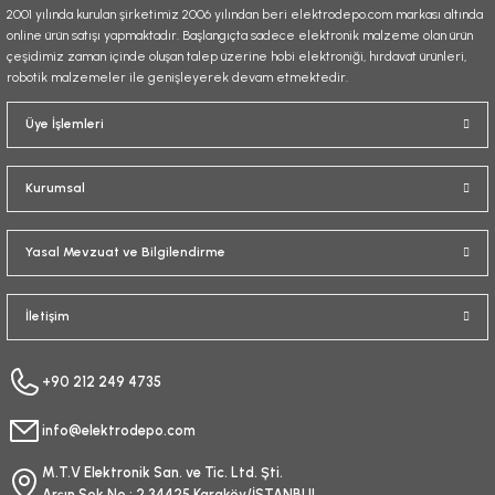
2001 yılında kurulan şirketimiz 2006 yılından beri elektrodepo.com markası altında
online ürün satışı yapmaktadır. Başlangıçta sadece elektronik malzeme olan ürün
çeşidimiz zaman içinde oluşan talep üzerine hobi elektroniği, hırdavat ürünleri,
robotik malzemeler ile genişleyerek devam etmektedir.
Gönder
Üye İşlemleri
Kurumsal
Yasal Mevzuat ve Bilgilendirme
İletişim
+90 212 249 4735
info@elektrodepo.com
M.T.V Elektronik San. ve Tic. Ltd. Şti.
Arşın Sok No : 2 34425 Karaköy/İSTANBUL