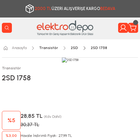
2000 TL
ÜZERİ ALIŞVERİŞE KARGO
BEDAVA
Anasayfa
Transistör
2SD
2SD 1758
Transistör
2SD 1758
28,85 TL
(Kdv Dahil)
%5
30,37 TL
%3,00
Havale İndirimli Fiyatı : 27,99 TL