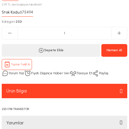
2,99 TL den başlayan taksitlerle!!
Stok Kodu
675494
:
Kategori
2SD
:
Sepete Ekle
Hemen Al
Toptan Teklif Al
Yorum Yaz
Fiyatı Düşünce Haber Ver
Tavsiye Et
Paylaş
Ürün Bilgisi
2SD 1758 TRANSİSTÖR
Yorumlar