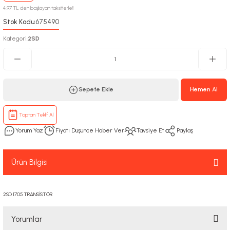
4,97 TL den başlayan taksitlerle!!
Stok Kodu
675490
:
Kategori
2SD
:
Sepete Ekle
Hemen Al
Toptan Teklif Al
Yorum Yaz
Fiyatı Düşünce Haber Ver
Tavsiye Et
Paylaş
Ürün Bilgisi
2SD 1705 TRANSİSTÖR
Yorumlar