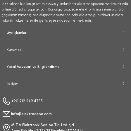
2001 yılında kurulan şirketimiz 2006 yılından beri elektrodepo.com markası altında
online ürün satışı yapmaktadır. Başlangıçta sadece elektronik malzeme olan ürün
çeşidimiz zaman içinde oluşan talep üzerine hobi elektroniği, hırdavat ürünleri,
robotik malzemeler ile genişleyerek devam etmektedir.
Gönder
Üye İşlemleri
Kurumsal
Yasal Mevzuat ve Bilgilendirme
İletişim
+90 212 249 4735
info@elektrodepo.com
M.T.V Elektronik San. ve Tic. Ltd. Şti.
Arşın Sok No : 2 34425 Karaköy/İSTANBUL