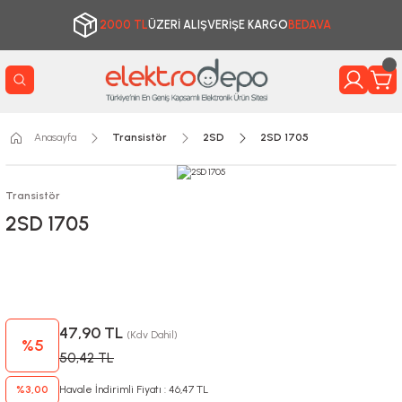
2000 TL
ÜZERİ ALIŞVERİŞE KARGO
BEDAVA
Anasayfa
Transistör
2SD
2SD 1705
Transistör
2SD 1705
47,90 TL
(Kdv Dahil)
%5
50,42 TL
%3,00
Havale İndirimli Fiyatı : 46,47 TL