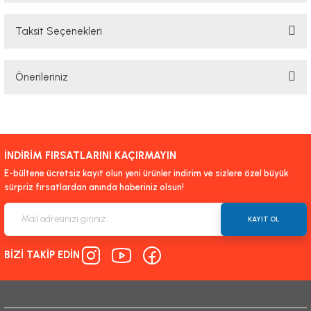
Taksit Seçenekleri
Bu ürüne ilk yorumu siz yapın!
Önerileriniz
Yorum Yaz
Bu ürünün fiyat bilgisi, resim, ürün açıklamalarında ve diğer konularda
yetersiz gördüğünüz noktaları öneri formunu kullanarak tarafımıza
iletebilirsiniz.
İNDİRİM FIRSATLARINI KAÇIRMAYIN
Görüş ve önerileriniz için teşekkür ederiz.
E-bültene ücretsiz kayıt olun yeni ürünler indirim ve sizlere özel büyük
sürpriz fırsatlardan anında haberiniz olsun!
Ürün resmi kalitesiz, bozuk veya görüntülenemiyor.
Ürün açıklamasında eksik bilgiler bulunuyor.
KAYIT OL
Ürün bilgilerinde hatalar bulunuyor.
BİZİ TAKİP EDİN
Ürün fiyatı diğer sitelerden daha pahalı.
Bu ürüne benzer farklı alternatifler olmalı.