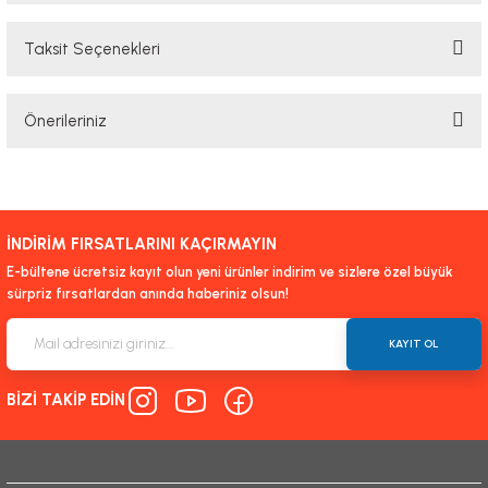
Taksit Seçenekleri
Bu ürüne ilk yorumu siz yapın!
Önerileriniz
Yorum Yaz
Bu ürünün fiyat bilgisi, resim, ürün açıklamalarında ve diğer konularda
yetersiz gördüğünüz noktaları öneri formunu kullanarak tarafımıza
iletebilirsiniz.
İNDİRİM FIRSATLARINI KAÇIRMAYIN
Görüş ve önerileriniz için teşekkür ederiz.
E-bültene ücretsiz kayıt olun yeni ürünler indirim ve sizlere özel büyük
sürpriz fırsatlardan anında haberiniz olsun!
Ürün resmi kalitesiz, bozuk veya görüntülenemiyor.
Ürün açıklamasında eksik bilgiler bulunuyor.
KAYIT OL
Ürün bilgilerinde hatalar bulunuyor.
BİZİ TAKİP EDİN
Ürün fiyatı diğer sitelerden daha pahalı.
Bu ürüne benzer farklı alternatifler olmalı.