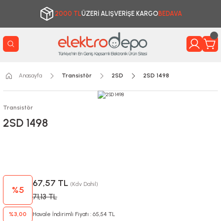
2000 TL
ÜZERİ ALIŞVERİŞE KARGO
BEDAVA
Anasayfa
Transistör
2SD
2SD 1498
Transistör
2SD 1498
67,57 TL
(Kdv Dahil)
%5
71,13 TL
%3,00
Havale İndirimli Fiyatı : 65,54 TL