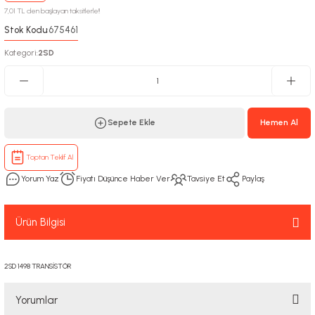
7,01 TL den başlayan taksitlerle!!
Stok Kodu
675461
:
Kategori
2SD
:
Sepete Ekle
Hemen Al
Toptan Teklif Al
Yorum Yaz
Fiyatı Düşünce Haber Ver
Tavsiye Et
Paylaş
Ürün Bilgisi
2SD 1498 TRANSİSTÖR
Yorumlar