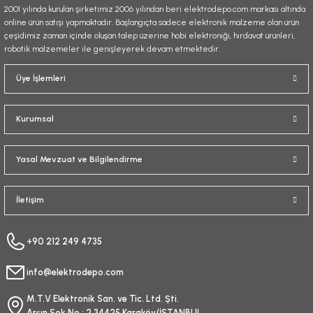
2001 yılında kurulan şirketimiz 2006 yılından beri elektrodepo.com markası altında
online ürün satışı yapmaktadır. Başlangıçta sadece elektronik malzeme olan ürün
çeşidimiz zaman içinde oluşan talep üzerine hobi elektroniği, hırdavat ürünleri,
robotik malzemeler ile genişleyerek devam etmektedir.
Gönder
Üye İşlemleri
Kurumsal
Yasal Mevzuat ve Bilgilendirme
İletişim
+90 212 249 4735
info@elektrodepo.com
M.T.V Elektronik San. ve Tic. Ltd. Şti.
Arşın Sok No : 2 34425 Karaköy/İSTANBUL