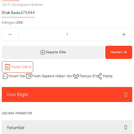
7,63 TL den başlayan taksitlerle!!
Stok Kodu
675444
:
Kategori
2SD
:
Sepete Ekle
Hemen Al
Toptan Teklif Al
Yorum Yaz
Fiyatı Düşünce Haber Ver
Tavsiye Et
Paylaş
Ürün Bilgisi
2SD 1415A TRANSİSTÖR
Yorumlar