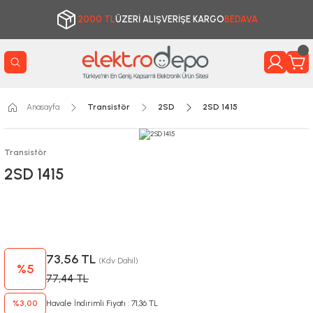
2000 TL
ÜZERİ ALIŞVERİŞE KARGO
BEDAVA
Anasayfa
Transistör
2SD
2SD 1415
Transistör
2SD 1415
73,56 TL
(Kdv Dahil)
%5
77,44 TL
%3,00
Havale İndirimli Fiyatı : 71,36 TL