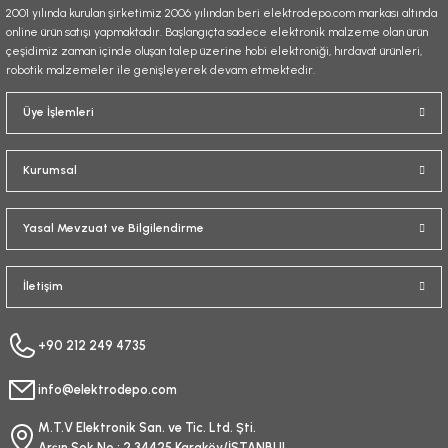
2001 yılında kurulan şirketimiz 2006 yılından beri elektrodepo.com markası altında
online ürün satışı yapmaktadır. Başlangıçta sadece elektronik malzeme olan ürün
çeşidimiz zaman içinde oluşan talep üzerine hobi elektroniği, hırdavat ürünleri,
robotik malzemeler ile genişleyerek devam etmektedir.
Gönder
Üye İşlemleri
Kurumsal
Yasal Mevzuat ve Bilgilendirme
İletişim
+90 212 249 4735
info@elektrodepo.com
M.T.V Elektronik San. ve Tic. Ltd. Şti.
Arşın Sok No : 2 34425 Karaköy/İSTANBUL