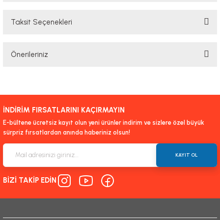
Taksit Seçenekleri
Bu ürüne ilk yorumu siz yapın!
Önerileriniz
Yorum Yaz
Bu ürünün fiyat bilgisi, resim, ürün açıklamalarında ve diğer konularda
yetersiz gördüğünüz noktaları öneri formunu kullanarak tarafımıza
iletebilirsiniz.
İNDİRİM FIRSATLARINI KAÇIRMAYIN
Görüş ve önerileriniz için teşekkür ederiz.
E-bültene ücretsiz kayıt olun yeni ürünler indirim ve sizlere özel büyük
sürpriz fırsatlardan anında haberiniz olsun!
Ürün resmi kalitesiz, bozuk veya görüntülenemiyor.
Ürün açıklamasında eksik bilgiler bulunuyor.
KAYIT OL
Ürün bilgilerinde hatalar bulunuyor.
BİZİ TAKİP EDİN
Ürün fiyatı diğer sitelerden daha pahalı.
Bu ürüne benzer farklı alternatifler olmalı.