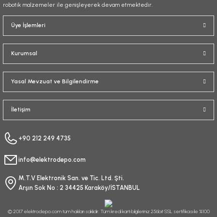
robotik malzemeler ile genişleyerek devam etmektedir.
Gönder
Üye İşlemleri
Kurumsal
Yasal Mevzuat ve Bilgilendirme
İletişim
+90 212 249 4735
info@elektrodepo.com
M.T.V Elektronik San. ve Tic. Ltd. Şti.
Arşın Sok No : 2 34425 Karaköy/İSTANBUL
© 2017 elektrodepo.com tüm hakları saklıdır. Tüm kredi kartı bilgileriniz 256bit SSL sertifikası ile %100