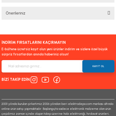
Bu ürüne ilk yorumu siz yapın!
Önerileriniz
Yorum Yaz
Bu ürünün fiyat bilgisi, resim, ürün açıklamalarında ve diğer konularda
yetersiz gördüğünüz noktaları öneri formunu kullanarak tarafımıza
iletebilirsiniz.
İNDİRİM FIRSATLARINI KAÇIRMAYIN
Görüş ve önerileriniz için teşekkür ederiz.
E-bültene ücretsiz kayıt olun yeni ürünler indirim ve sizlere özel büyük
sürpriz fırsatlardan anında haberiniz olsun!
Ürün resmi kalitesiz, bozuk veya görüntülenemiyor.
Ürün açıklamasında eksik bilgiler bulunuyor.
KAYIT OL
Ürün bilgilerinde hatalar bulunuyor.
BİZİ TAKİP EDİN
Ürün fiyatı diğer sitelerden daha pahalı.
Bu ürüne benzer farklı alternatifler olmalı.
2001 yılında kurulan şirketimiz 2006 yılından beri elektrodepo.com markası altında
online ürün satışı yapmaktadır. Başlangıçta sadece elektronik malzeme olan ürün
çeşidimiz zaman içinde oluşan talep üzerine hobi elektroniği, hırdavat ürünleri,