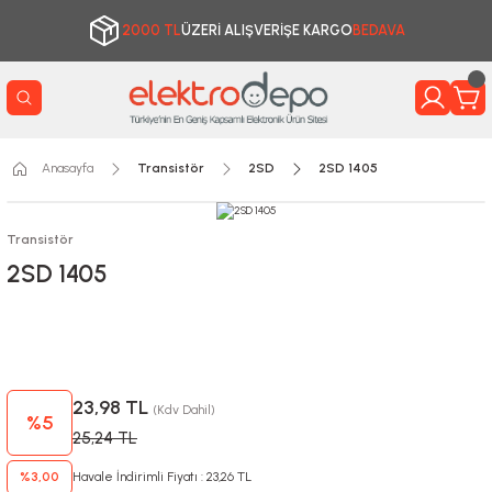
2000 TL
ÜZERİ ALIŞVERİŞE KARGO
BEDAVA
Anasayfa
Transistör
2SD
2SD 1405
Transistör
2SD 1405
23,98 TL
(Kdv Dahil)
%5
25,24 TL
%3,00
Havale İndirimli Fiyatı : 23,26 TL