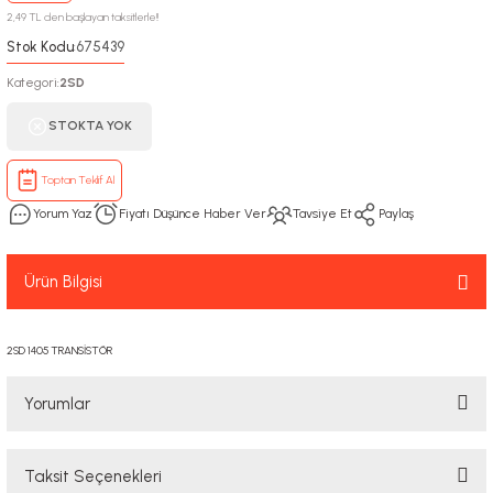
2,49 TL den başlayan taksitlerle!!
Stok Kodu
675439
:
Kategori
2SD
:
STOKTA YOK
Toptan Teklif Al
Yorum Yaz
Fiyatı Düşünce Haber Ver
Tavsiye Et
Paylaş
Ürün Bilgisi
2SD 1405 TRANSİSTÖR
Yorumlar
Taksit Seçenekleri