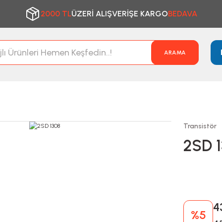
2000 TL
ÜZERİ ALIŞVERİŞE KARGO
BEDAVA
ARAMA
Transistör
2SD 
4
%5