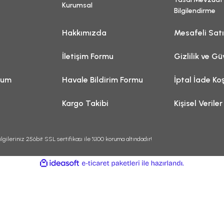
Kurumsal
Bilgilendirme
Hakkımızda
Mesafeli Sat
İletişim Formu
Gizlilik ve Gü
tum
Havale Bildirim Formu
İptal İade Koş
Kargo Takibi
Kişisel Veriler
lgileriniz 256bit SSL sertifikası ile %100 koruma altındadır!
ile
ideasoft
e-
hazırlandı.
ticaret
paketleri