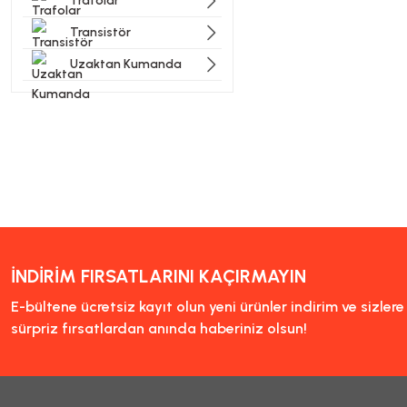
Trafolar
Transistör
Uzaktan Kumanda
İNDİRİM FIRSATLARINI KAÇIRMAYIN
E-bültene ücretsiz kayıt olun yeni ürünler indirim ve sizler
sürpriz fırsatlardan anında haberiniz olsun!