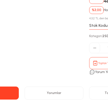
4
%3,00
Hav
4,52 TL den baş
Stok Kodu
Kategori
2S
:
Toptan T
Yorum Y
Yorumlar
Ta