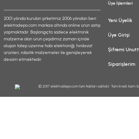
Üye İşlemleri
2001 yılında kurulan şirketimiz 2006 yılından beri
Yeni Üyelik
elektrodepo.com markası altında online ürün satışı
yapmaktadır. Başlangıçta sadece elektronik
Üye Girişi
malzeme olan ürün çeşidimiz zaman içinde
oluşan talep üzerine hobi elektroniği, hırdavat
Şifremi Unut
ürünleri, robotik malzemeler ile genişleyerek
devam etmektedir.
Siparişlerim
© 2017 elektrodepo.com tüm hakları saklıdır. Tüm kredi kartı bi