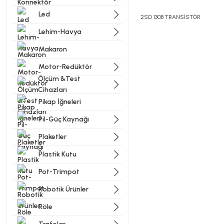
Led
2SD 1308 TRANSİSTÖR
Lehim-Havya
Makaron
Bu ürünün fiyat bilgisi, resi
Görüş ve önerileriniz için t
Motor-Redüktör
Ölçüm &Test
Cihazları
Ürün resmi kalitesiz, bozu
Pikap İğneleri
Ürün açıklamasında eksik bi
Pil-Güç Kaynağı
Ürün bilgilerinde hatalar b
Ürün fiyatı diğer sitelerde
Plaketler
Bu ürüne benzer farklı alter
Plastik Kutu
Pot-Trimpot
Robotik Ürünler
Röle