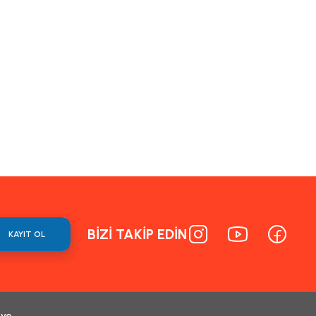
BİZİ TAKİP EDİN
KAYIT OL
 ve