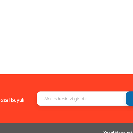
e özel büyük
Yasal Mevzuat