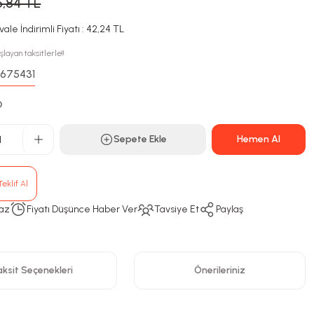
5,84 TL
ale İndirimli Fiyatı : 42,24 TL
layan taksitlerle!!
675431
:
D
Sepete Ekle
Hemen Al
eklif Al
az
Fiyatı Düşünce Haber Ver
Tavsiye Et
Paylaş
ksit Seçenekleri
Önerileriniz