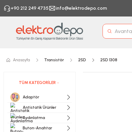
+90 212 249 4735
info@elektrodepo.com
Anasayfa
Transistör
2SD
2SD 1308
TÜM KATEGORİLER
Adaptör
Antistatik Ürünler
Aydınlatma
Buton-Anahtar