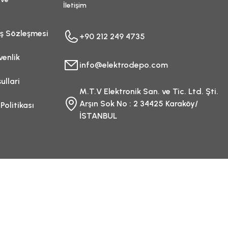
İletişim
ış Sözleşmesi
+90 212 249 4735
venlik
info@elektrodepo.com
ullari
M.T.V Elektronik San. ve Tic. Ltd. Şti.
Arşın Sok No : 2 34425 Karaköy/
 Politikası
İSTANBUL