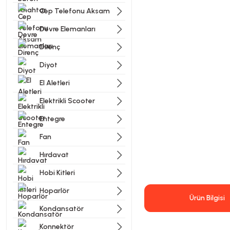
Cep Telefonu Aksam
Devre Elemanları
Direnç
Diyot
El Aletleri
Elektrikli Scooter
Entegre
Fan
Hırdavat
Hobi Kitleri
Hoparlör
Ürün Bilgisi
Kondansatör
Konnektör