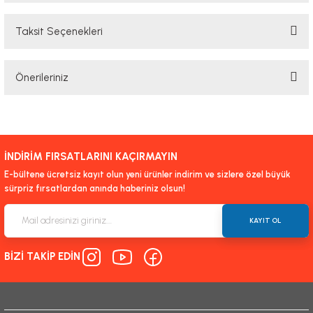
Taksit Seçenekleri
Bu ürüne ilk yorumu siz yapın!
Önerileriniz
Yorum Yaz
Bu ürünün fiyat bilgisi, resim, ürün açıklamalarında ve diğer konularda
yetersiz gördüğünüz noktaları öneri formunu kullanarak tarafımıza
iletebilirsiniz.
İNDİRİM FIRSATLARINI KAÇIRMAYIN
Görüş ve önerileriniz için teşekkür ederiz.
E-bültene ücretsiz kayıt olun yeni ürünler indirim ve sizlere özel büyük
sürpriz fırsatlardan anında haberiniz olsun!
Ürün resmi kalitesiz, bozuk veya görüntülenemiyor.
Ürün açıklamasında eksik bilgiler bulunuyor.
KAYIT OL
Ürün bilgilerinde hatalar bulunuyor.
BİZİ TAKİP EDİN
Ürün fiyatı diğer sitelerden daha pahalı.
Bu ürüne benzer farklı alternatifler olmalı.