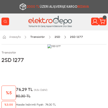
2000 TL
ÜZERİ ALIŞVERİŞE KARGO
BEDAVA
Anasayfa
Transistör
2SD
2SD 1277
Transistör
2SD 1277
76,29 TL
(Kdv Dahil)
%5
80,30 TL
%3,00
Havale İndirimli Fiyatı : 74,00 TL