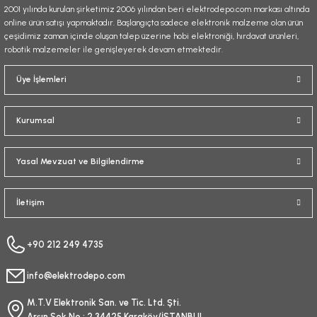
2001 yılında kurulan şirketimiz 2006 yılından beri elektrodepo.com markası altında
online ürün satışı yapmaktadır. Başlangıçta sadece elektronik malzeme olan ürün
çeşidimiz zaman içinde oluşan talep üzerine hobi elektroniği, hırdavat ürünleri,
robotik malzemeler ile genişleyerek devam etmektedir.
Gönder
Üye İşlemleri
Kurumsal
Yasal Mevzuat ve Bilgilendirme
İletişim
+90 212 249 4735
info@elektrodepo.com
M.T.V Elektronik San. ve Tic. Ltd. Şti.
Arşın Sok No : 2 34425 Karaköy/İSTANBUL