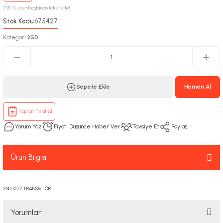
7,91 TL den başlayan taksitlerle!!
Stok Kodu
675427
:
Kategori
2SD
:
Sepete Ekle
Hemen Al
Toptan Teklif Al
Yorum Yaz
Fiyatı Düşünce Haber Ver
Tavsiye Et
Paylaş
Ürün Bilgisi
2SD 1277 TRANSİSTÖR
Yorumlar