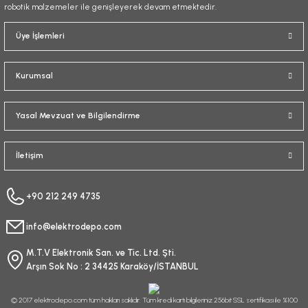
robotik malzemeler ile genişleyerek devam etmektedir.
Gönder
Üye İşlemleri
Kurumsal
Yasal Mevzuat ve Bilgilendirme
İletişim
+90 212 249 4735
info@elektrodepo.com
M.T.V Elektronik San. ve Tic. Ltd. Şti.
Arşın Sok No : 2 34425 Karaköy/İSTANBUL
© 2017 elektrodepo.com tüm hakları saklıdır. Tüm kredi kartı bilgileriniz 256bit SSL sertifikası ile %100