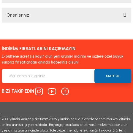
Bu ürüne ilk yorumu siz yapın!
Önerileriniz
Yorum Yaz
Bu ürünün fiyat bilgisi, resim, ürün açıklamalarında ve diğer konularda
yetersiz gördüğünüz noktaları öneri formunu kullanarak tarafımıza
iletebilirsiniz.
İNDİRİM FIRSATLARINI KAÇIRMAYIN
Görüş ve önerileriniz için teşekkür ederiz.
E-bültene ücretsiz kayıt olun yeni ürünler indirim ve sizlere özel büyük
sürpriz fırsatlardan anında haberiniz olsun!
Ürün resmi kalitesiz, bozuk veya görüntülenemiyor.
Ürün açıklamasında eksik bilgiler bulunuyor.
KAYIT OL
Ürün bilgilerinde hatalar bulunuyor.
BİZİ TAKİP EDİN
Ürün fiyatı diğer sitelerden daha pahalı.
Bu ürüne benzer farklı alternatifler olmalı.
2001 yılında kurulan şirketimiz 2006 yılından beri elektrodepo.com markası altında
online ürün satışı yapmaktadır. Başlangıçta sadece elektronik malzeme olan ürün
çeşidimiz zaman içinde oluşan talep üzerine hobi elektroniği, hırdavat ürünleri,