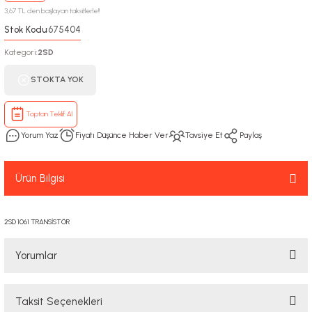
3,67 TL den başlayan taksitlerle!!
Stok Kodu
675404
:
Kategori
2SD
:
STOKTA YOK
Toptan Teklif Al
Yorum Yaz
Fiyatı Düşünce Haber Ver
Tavsiye Et
Paylaş
Ürün Bilgisi
2SD 1061 TRANSİSTÖR
Yorumlar
Taksit Seçenekleri