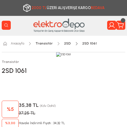
2000 TL
ÜZERİ ALIŞVERİŞE KARGO
BEDAVA
Anasayfa
Transistör
2SD
2SD 1061
Transistör
2SD 1061
35,38 TL
(Kdv Dahil)
%5
37,25 TL
%3,00
Havale İndirimli Fiyatı : 34,32 TL