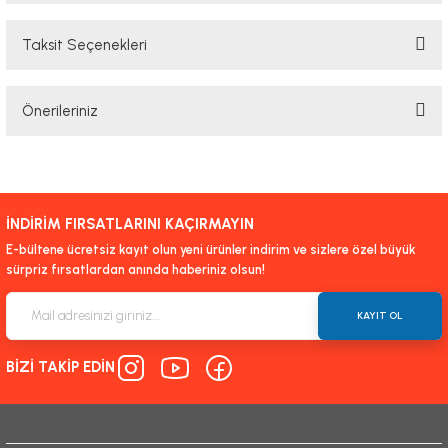
Taksit Seçenekleri
Bu ürüne ilk yorumu siz yapın!
Önerileriniz
Yorum Yaz
Bu ürünün fiyat bilgisi, resim, ürün açıklamalarında ve diğer konularda
yetersiz gördüğünüz noktaları öneri formunu kullanarak tarafımıza
iletebilirsiniz.
İNDİRİM FIRSATLARINI KAÇIRMAYIN
Görüş ve önerileriniz için teşekkür ederiz.
E-bültene ücretsiz kayıt olun yeni ürünler indirim ve sizlere özel büyük
sürpriz fırsatlardan anında haberiniz olsun!
Ürün resmi kalitesiz, bozuk veya görüntülenemiyor.
Ürün açıklamasında eksik bilgiler bulunuyor.
KAYIT OL
Ürün bilgilerinde hatalar bulunuyor.
BİZİ TAKİP EDİN
Ürün fiyatı diğer sitelerden daha pahalı.
Bu ürüne benzer farklı alternatifler olmalı.