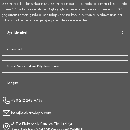
2001 yılında kurulan şirketimiz 2006 yılından beri elektrodepo.com markası altında
online ürün satışı yapmaktadır. Başlangıçta sadece elektronik malzeme olan ürün
çeşidimiz zaman içinde oluşan talep üzerine hobi elektroniği, hırdavat ürünleri,
robotik malzemeler ile genişleyerek devam etmektedir.
Gönder
Üye İşlemleri
Kurumsal
Yasal Mevzuat ve Bilgilendirme
İletişim
+90 212 249 4735
info@elektrodepo.com
M.T.V Elektronik San. ve Tic. Ltd. Şti.
Arşın Sok No : 2 34425 Karaköy/İSTANBUL