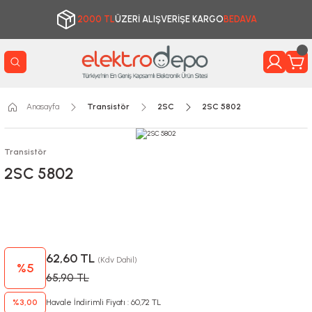
2000 TL
ÜZERİ ALIŞVERİŞE KARGO
BEDAVA
Anasayfa
Transistör
2SC
2SC 5802
Transistör
2SC 5802
62,60 TL
(Kdv Dahil)
%5
65,90 TL
%3,00
Havale İndirimli Fiyatı : 60,72 TL