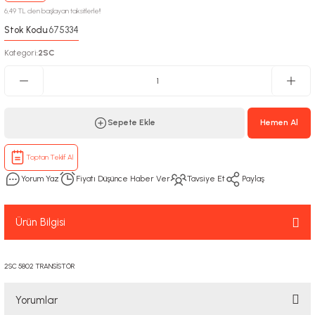
6,49 TL den başlayan taksitlerle!!
Stok Kodu
675334
:
Kategori
2SC
:
Sepete Ekle
Hemen Al
Toptan Teklif Al
Yorum Yaz
Fiyatı Düşünce Haber Ver
Tavsiye Et
Paylaş
Ürün Bilgisi
2SC 5802 TRANSİSTÖR
Yorumlar