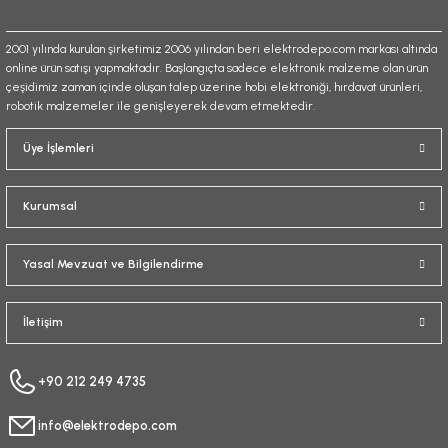
2001 yılında kurulan şirketimiz 2006 yılından beri elektrodepo.com markası altında
online ürün satışı yapmaktadır. Başlangıçta sadece elektronik malzeme olan ürün
çeşidimiz zaman içinde oluşan talep üzerine hobi elektroniği, hırdavat ürünleri,
robotik malzemeler ile genişleyerek devam etmektedir.
Gönder
Üye İşlemleri
Kurumsal
Yasal Mevzuat ve Bilgilendirme
İletişim
+90 212 249 4735
info@elektrodepo.com