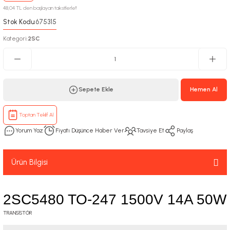
48,04 TL den başlayan taksitlerle!!
Stok Kodu
675315
:
Kategori
2SC
:
Sepete Ekle
Hemen Al
Toptan Teklif Al
Yorum Yaz
Fiyatı Düşünce Haber Ver
Tavsiye Et
Paylaş
Ürün Bilgisi
2SC5480 TO-247 1500V 14A 50W
TRANSİSTÖR