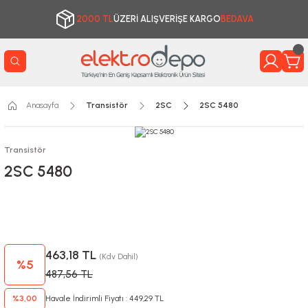
2000 TL
ÜZERİ ALIŞVERİŞE KARGO
BEDAVA
Anasayfa
Transistör
2SC
2SC 5480
Transistör
2SC 5480
463,18 TL
(Kdv Dahil)
%5
487,56 TL
%3,00
Havale İndirimli Fiyatı : 449,29 TL