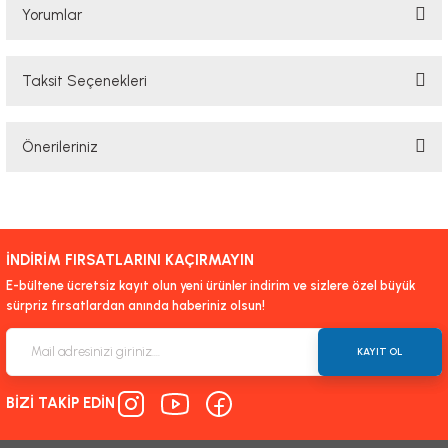
Yorumlar
Taksit Seçenekleri
Bu ürüne ilk yorumu siz yapın!
Önerileriniz
Yorum Yaz
Bu ürünün fiyat bilgisi, resim, ürün açıklamalarında ve diğer konularda
yetersiz gördüğünüz noktaları öneri formunu kullanarak tarafımıza
iletebilirsiniz.
İNDİRİM FIRSATLARINI KAÇIRMAYIN
Görüş ve önerileriniz için teşekkür ederiz.
E-bültene ücretsiz kayıt olun yeni ürünler indirim ve sizlere özel büyük
sürpriz fırsatlardan anında haberiniz olsun!
Ürün resmi kalitesiz, bozuk veya görüntülenemiyor.
Ürün açıklamasında eksik bilgiler bulunuyor.
KAYIT OL
Ürün bilgilerinde hatalar bulunuyor.
BİZİ TAKİP EDİN
Ürün fiyatı diğer sitelerden daha pahalı.
Bu ürüne benzer farklı alternatifler olmalı.