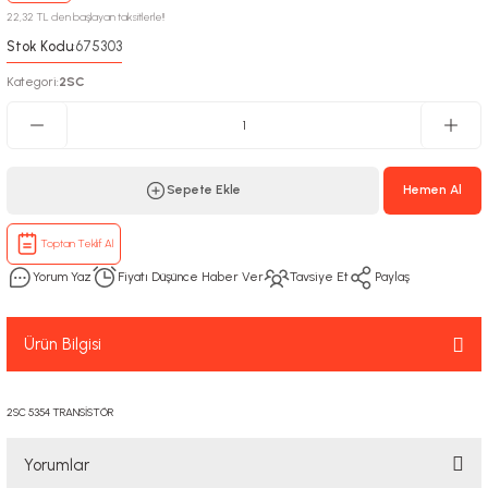
22,32 TL den başlayan taksitlerle!!
Stok Kodu
675303
:
Kategori
2SC
:
Sepete Ekle
Hemen Al
Toptan Teklif Al
Yorum Yaz
Fiyatı Düşünce Haber Ver
Tavsiye Et
Paylaş
Ürün Bilgisi
2SC 5354 TRANSİSTÖR
Yorumlar