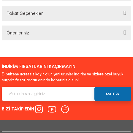
Taksit Seçenekleri
Bu ürüne ilk yorumu siz yapın!
Önerileriniz
Yorum Yaz
Bu ürünün fiyat bilgisi, resim, ürün açıklamalarında ve diğer konularda
yetersiz gördüğünüz noktaları öneri formunu kullanarak tarafımıza
iletebilirsiniz.
İNDİRİM FIRSATLARINI KAÇIRMAYIN
Görüş ve önerileriniz için teşekkür ederiz.
E-bültene ücretsiz kayıt olun yeni ürünler indirim ve sizlere özel büyük
sürpriz fırsatlardan anında haberiniz olsun!
Ürün resmi kalitesiz, bozuk veya görüntülenemiyor.
Ürün açıklamasında eksik bilgiler bulunuyor.
KAYIT OL
Ürün bilgilerinde hatalar bulunuyor.
BİZİ TAKİP EDİN
Ürün fiyatı diğer sitelerden daha pahalı.
Bu ürüne benzer farklı alternatifler olmalı.