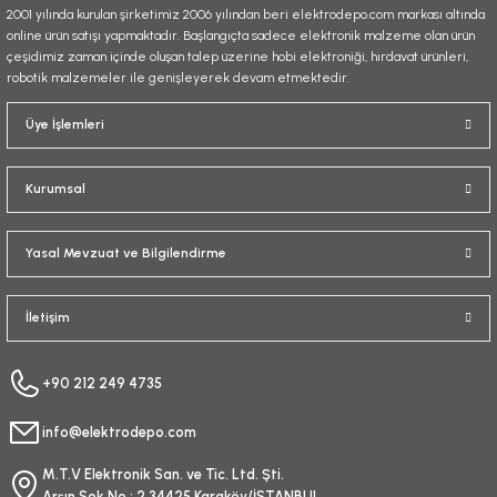
2001 yılında kurulan şirketimiz 2006 yılından beri elektrodepo.com markası altında
online ürün satışı yapmaktadır. Başlangıçta sadece elektronik malzeme olan ürün
çeşidimiz zaman içinde oluşan talep üzerine hobi elektroniği, hırdavat ürünleri,
robotik malzemeler ile genişleyerek devam etmektedir.
Gönder
Üye İşlemleri
Kurumsal
Yasal Mevzuat ve Bilgilendirme
İletişim
+90 212 249 4735
info@elektrodepo.com
M.T.V Elektronik San. ve Tic. Ltd. Şti.
Arşın Sok No : 2 34425 Karaköy/İSTANBUL