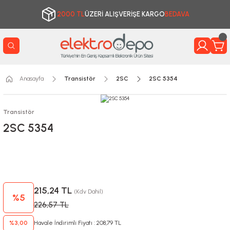
2000 TL
ÜZERİ ALIŞVERİŞE KARGO
BEDAVA
Anasayfa
Transistör
2SC
2SC 5354
Transistör
2SC 5354
215,24 TL
(Kdv Dahil)
%5
226,57 TL
%3,00
Havale İndirimli Fiyatı : 208,79 TL