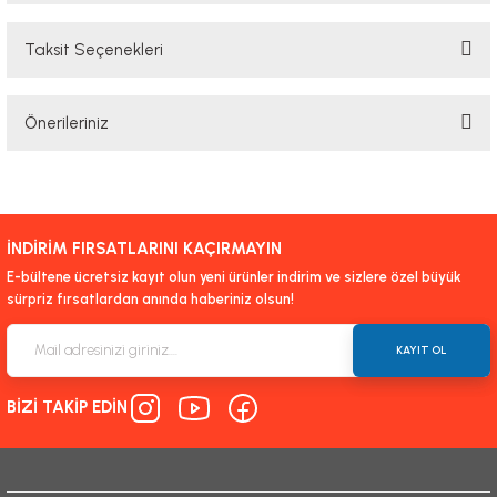
Taksit Seçenekleri
Bu ürüne ilk yorumu siz yapın!
Önerileriniz
Yorum Yaz
Bu ürünün fiyat bilgisi, resim, ürün açıklamalarında ve diğer konularda
yetersiz gördüğünüz noktaları öneri formunu kullanarak tarafımıza
iletebilirsiniz.
İNDİRİM FIRSATLARINI KAÇIRMAYIN
Görüş ve önerileriniz için teşekkür ederiz.
E-bültene ücretsiz kayıt olun yeni ürünler indirim ve sizlere özel büyük
sürpriz fırsatlardan anında haberiniz olsun!
Ürün resmi kalitesiz, bozuk veya görüntülenemiyor.
Ürün açıklamasında eksik bilgiler bulunuyor.
KAYIT OL
Ürün bilgilerinde hatalar bulunuyor.
BİZİ TAKİP EDİN
Ürün fiyatı diğer sitelerden daha pahalı.
Bu ürüne benzer farklı alternatifler olmalı.