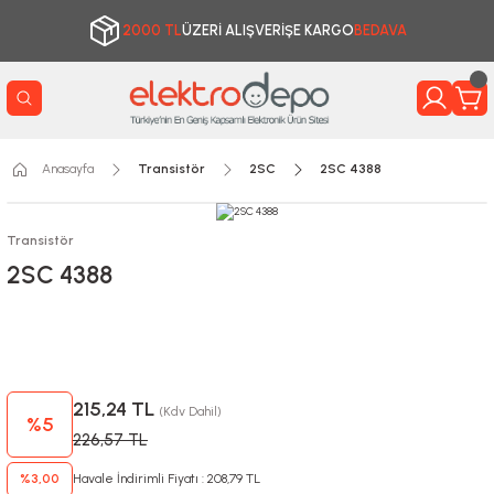
2000 TL
ÜZERİ ALIŞVERİŞE KARGO
BEDAVA
Anasayfa
Transistör
2SC
2SC 4388
Transistör
2SC 4388
215,24 TL
(Kdv Dahil)
%5
226,57 TL
%3,00
Havale İndirimli Fiyatı : 208,79 TL