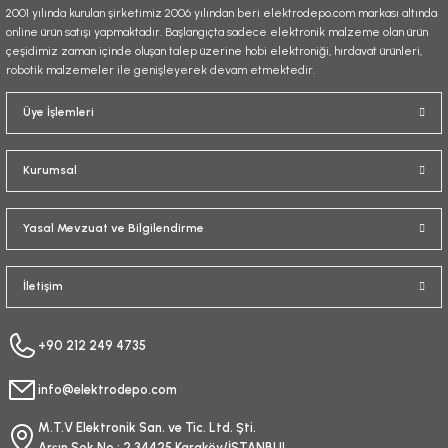
2001 yılında kurulan şirketimiz 2006 yılından beri elektrodepo.com markası altında
online ürün satışı yapmaktadır. Başlangıçta sadece elektronik malzeme olan ürün
çeşidimiz zaman içinde oluşan talep üzerine hobi elektroniği, hırdavat ürünleri,
robotik malzemeler ile genişleyerek devam etmektedir.
Gönder
Üye İşlemleri
Kurumsal
Yasal Mevzuat ve Bilgilendirme
İletişim
+90 212 249 4735
info@elektrodepo.com
M.T.V Elektronik San. ve Tic. Ltd. Şti.
Arşın Sok No : 2 34425 Karaköy/İSTANBUL