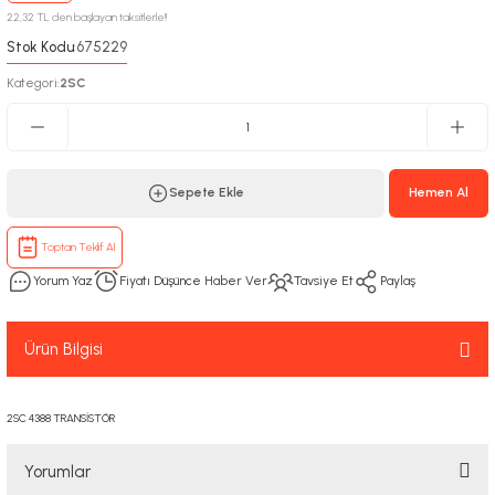
22,32 TL den başlayan taksitlerle!!
Stok Kodu
675229
:
Kategori
2SC
:
Sepete Ekle
Hemen Al
Toptan Teklif Al
Yorum Yaz
Fiyatı Düşünce Haber Ver
Tavsiye Et
Paylaş
Ürün Bilgisi
2SC 4388 TRANSİSTÖR
Yorumlar